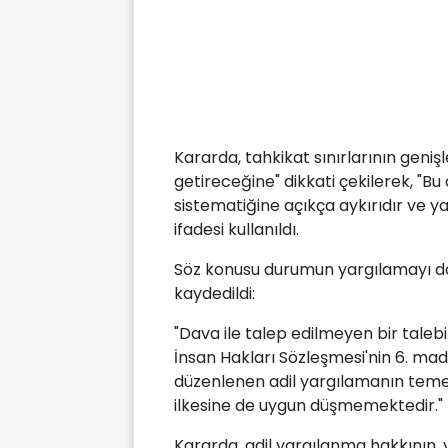
Kararda, tahkikat sınırlarının genişl
getireceğine" dikkati çekilerek, "
sistematiğine açıkça aykırıdır ve ya
ifadesi kullanıldı.
Söz konusu durumun yargılamayı da 
kaydedildi:
"Dava ile talep edilmeyen bir taleb
İnsan Hakları Sözleşmesi'nin 6. ma
düzenlenen adil yargılamanın temel u
ilkesine de uygun düşmemektedir."
Kararda, adil yargılanma hakkının