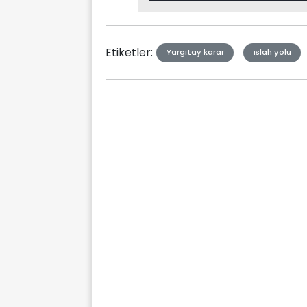
Type
Etiketler:
Yargıtay karar
ıslah yolu