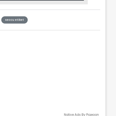
seocu etiket
Native Ads By Pigeoon