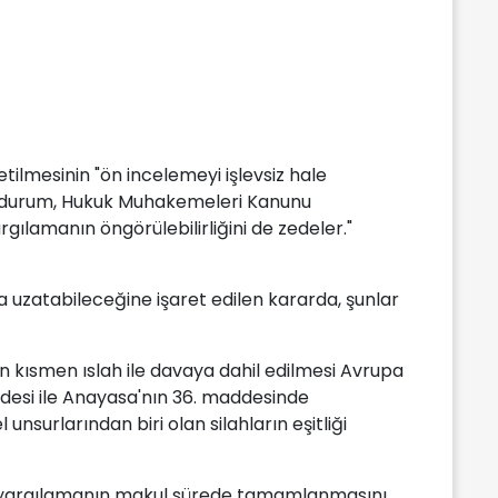
etilmesinin "ön incelemeyi işlevsiz hale
Bu durum, Hukuk Muhakemeleri Kanunu
rgılamanın öngörülebilirliğini de zedeler."
uzatabileceğine işaret edilen kararda, şunlar
in kısmen ıslah ile davaya dahil edilmesi Avrupa
ddesi ile Anayasa'nın 36. maddesinde
nsurlarından biri olan silahların eşitliği
, yargılamanın makul sürede tamamlanmasını