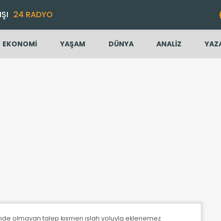
IŞI
24 RADYO
EKONOMİ
YAŞAM
DÜNYA
ANALİZ
YAZ
inde olmayan talep kısmen ıslah yoluyla eklenemez