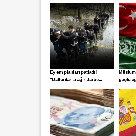
Eylem planları patladı!
Müslüma
"Daltonlar"a ağır darbe...
güçlü ağ