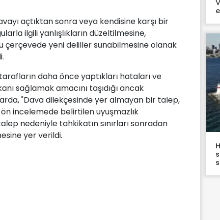
V
e
n davayı açtıktan sonra veya kendisine karşı bir
arla ilgili yanlışlıkların düzeltilmesine,
 çerçevede yeni deliller sunabilmesine olanak
i.
 tarafların daha önce yaptıkları hataları ve
imkanı sağlamak amacını taşıdığı ancak
rarda, "Dava dilekçesinde yer almayan bir talep,
e ön incelemede belirtilen uyuşmazlık
talep nedeniyle tahkikatın sınırları sonradan
sine yer verildi.
H
s
s