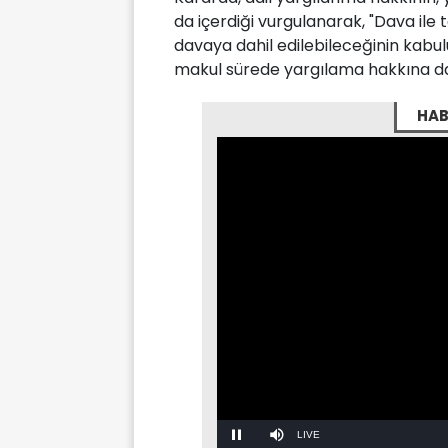
da içerdiği vurgulanarak, "Dava ile 
davaya dahil edilebileceğinin kabulü, 
makul sürede yargılama hakkına da 
HAB
Stream
Mute