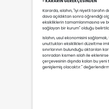
- KARARIN GEREKÇESİNDEN
Kararda, ıslahın, "iyi niyetli tarafı
dava açıldıktan sonra öğrendiği olgul
eksikliklerin tamamlanmasına ve bu
sağlayan bir kurum" olduğu belirtild
Islahın, usul ekonomisini sağlamak,
unuttukları eksiklikleri düzeltme 
sınırlarının bulunduğu aktarılan ka
sonradan kısmen ıslah ile eklenirs
çerçevesinin dışında kalan bu yeni 
genişlemiş olacaktır." değerlendirme