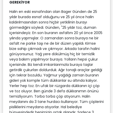
GEREKİYOR
Halin en eski esnafından olan Bager Günden de 25
yıldır burada esnaf olduğunu ve 25 yıl önce halin
kaldırılmasından sonra hiçbir yetkilinin burayı
görmediğini söyledi. Günden, "25 yıldır toz, duman
içerisindeyiz. En son buranın asfaltını 20 yıl önce 2005
yılında yapmışlar. O zamandan sonra buraya ne bir
asfalt ne parke taşı ne de bir düzen yapıldı. Kimse
bize sahip çıkmadı ve çıkmıyor. Arkada tarafın halini
görüyorsunuz. Yağ yere dökülmüş hiç bir temizlik
veya bakım yapılmıyor buraya. Yolların hepsi çukur
içerisinde. Biz kendi imkanlarımızla buraya taşlar
getirdik çukurları doldurduk. Ağır tonajlı araçlar geldiği
için tekrar bozuldu. Yağmur yağdığı zaman buranın
gideri yok komple tüm dükkanlar su altında kalıyor.
Yerler hep toz. En ufak bir rüzgarda dükkanın içi çöp
ve toz oluyor. Ben günde 3 defa dükkanımın önünü
temizliyorum. Torba torba çöp atıyorum. Halin
meydanını da 3 tane hurdacı kullanıyor. Tüm çöplerini
pisliklerini meydana atıyorlar. Hal belediye
bünyesindedir hepimizin ortak alanıdır. Sadece 3