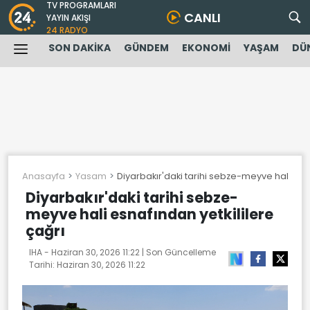
TV PROGRAMLARI
CANLI
YAYIN AKIŞI
24 RADYO
SON DAKİKA
GÜNDEM
EKONOMİ
YAŞAM
DÜ
Anasayfa
Yasam
Diyarbakır'daki tarihi sebze-meyve hali esna
Diyarbakır'daki tarihi sebze-
meyve hali esnafından yetkililere
çağrı
IHA -
Haziran 30, 2026 11:22
| Son Güncelleme
Tarihi:
Haziran 30, 2026 11:22