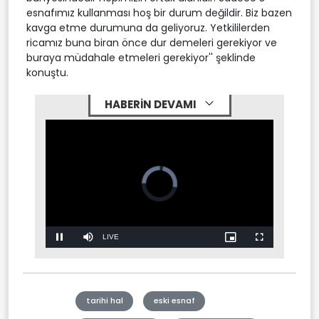
esnafımız kullanması hoş bir durum değildir. Biz bazen
kavga etme durumuna da geliyoruz. Yetkililerden
ricamız buna biran önce dur demeleri gerekiyor ve
buraya müdahale etmeleri gerekiyor'' şeklinde
konuştu.
HABERİN DEVAMI
Video
Player
is
loading.
Stream
LIVE
Pause
Mute
Picture-
Fullscreen
in-
Picture
Type
tarihi hal
eski esnaf