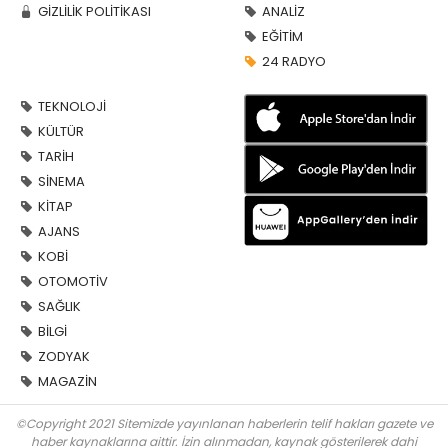
GİZLİLİK POLİTİKASI
ANALİZ
EĞİTİM
24 RADYO
TEKNOLOJİ
KÜLTÜR
TARİH
SİNEMA
KİTAP
AJANS
KOBİ
OTOMOTİV
SAĞLIK
BİLGİ
ZODYAK
MAGAZİN
©Copyright 2021 Sitemizde yayınlanan haberlerin telif hakları gazete ve
haber kaynaklarına aittir. İzin alınmadan, kaynak gösterilerek dahi