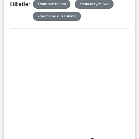
Etiketler:
tarihi sebze halı
tarihi meyve halı
koruma ve düzenleme