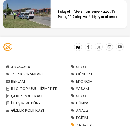
Eskişehir'de zincirleme kaza: 1'i
Polis, 1'i Bekçi ve 4 kişi yaralandı
ANASAYFA
SPOR
TV PROGRAMLARI
GÜNDEM
REKLAM
EKONOMİ
BİLGİ TOPLUMU HİZMETLERİ
YAŞAM
ÇEREZ POLİTİKASI
SPOR
İLETİŞİM VE KÜNYE
DÜNYA
GİZLİLİK POLİTİKASI
ANALİZ
EĞİTİM
24 RADYO