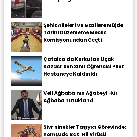
Şehit Aileleri Ve Gazilere Müjde:
Tarihi Düzenleme Meclis
Komisyonundan Geçti
Çatalca'da Korkutan Uçak
Kazası: Son Sınıf Öğrencisi Pilot
Hastaneye Kaldırıldı
Veli Ağbaba'nın Ağabeyi Hür
Ağbaba Tutuklandı
Sivrisinekler Taşıyıcı Görevinde:
Komşuda Batı Nil Virüsü