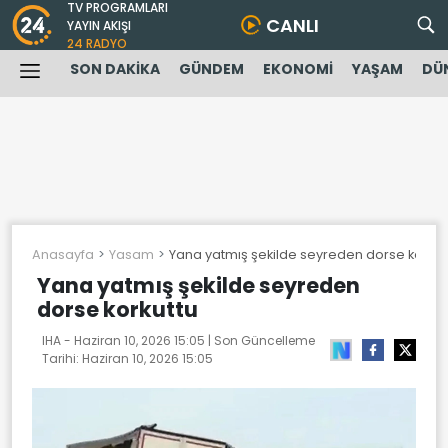
TV PROGRAMLARI
CANLI
YAYIN AKIŞI
24 RADYO
SON DAKİKA
GÜNDEM
EKONOMİ
YAŞAM
DÜ
Anasayfa
Yasam
Yana yatmış şekilde seyreden dorse korkut
Yana yatmış şekilde seyreden
dorse korkuttu
IHA -
Haziran 10, 2026 15:05
| Son Güncelleme
Tarihi:
Haziran 10, 2026 15:05