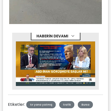
HABERİN DEVAMI
Stream
Mute
Type
Etiketler:
tır yana yatmış
trafik
Bursa