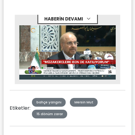
HABERİN DEVAMI
Stream
Mute
Type
bahçe yangını
Mersin Mut
Etiketler:
15 dönüm zarar