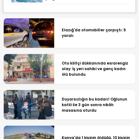
Elazığ'da otomobiller çarpıştı: 5
yaralı
Oto kilitçi dükkanında esrarengiz
olay: İş yeri sahibi ve genç kadın
ölü bulundu
Duyarsızlığın bu kadarı! Oğlunun
katili ile 3 gün sonra nikâh
masasına oturdu
Konya'da 1 kişinin öldüğü, 10 kişinin