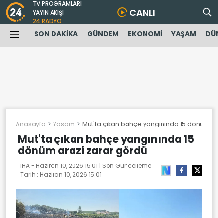
TV PROGRAMLARI
CANLI
YAYIN AKIŞI
24 RADYO
SON DAKİKA
GÜNDEM
EKONOMİ
YAŞAM
DÜ
Anasayfa
Yasam
Mut'ta çıkan bahçe yangınında 15 dönüm ar
Mut'ta çıkan bahçe yangınında 15
dönüm arazi zarar gördü
IHA -
Haziran 10, 2026 15:01
| Son Güncelleme
Tarihi:
Haziran 10, 2026 15:01