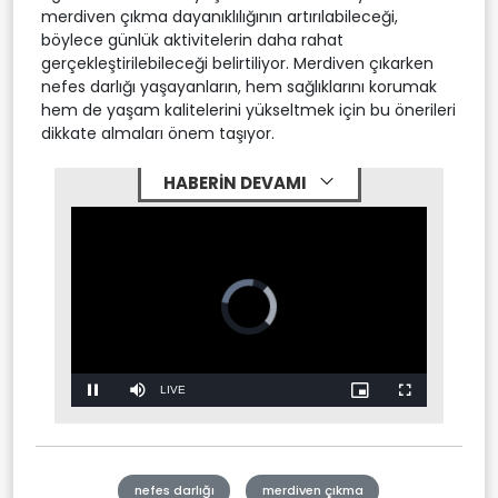
merdiven çıkma dayanıklılığının artırılabileceği,
böylece günlük aktivitelerin daha rahat
gerçekleştirilebileceği belirtiliyor. Merdiven çıkarken
nefes darlığı yaşayanların, hem sağlıklarını korumak
hem de yaşam kalitelerini yükseltmek için bu önerileri
dikkate almaları önem taşıyor.
HABERİN DEVAMI
Video
Player
is
loading.
Stream
LIVE
Pause
Mute
Picture-
Fullscreen
in-
Picture
Type
nefes darlığı
merdiven çıkma