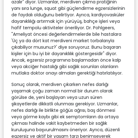
azalır" diyor. Uzmanlar, merdiven çıkma pratiğinin
yanı sıra lunge, squat gibi güçlendirme egzersizlerinin
de faydalı olduğunu belirtiyor. Ayrıca, kardiyovasküler
dayanıklılığı artırmak için yürüyüş, bahçe işleri veya
hafif tempolu aktiviteler öneriliyor. Dr. Pohlgeers,
"Ameliyat öncesi değerlendirmelerde bile hastalara
'Üç ya da dört kat merdiveni market torbalarıyla
çıkabiliyor musunuz?' diye soruyoruz. Bunu başaran
kişiler için bu iyi bir dayanıklılık göstergesidir" diyor.
Ancak, egzersiz programına başlamadan önce kalp
veya akciğer hastalığı gibi sağlık sorunları olanların
mutlaka doktor onayı almaları gerektiği hatırlatılıyor.
Sonuç olarak, merdiven çıkarken nefes darlığı
yaşamak çoğu zaman normal bir durum olarak
görülse de, yeni başlayan veya uzun süren
şikayetlerde dikkatli olunması gerekiyor. Uzmanlar,
nefes darlığı ile birlikte göğüs ağrısı, baş dönmesi
veya görme kaybı gibi ek semptomların da ortaya
çıkması halinde vakit kaybetmeden bir sağlık
kuruluşuna başvurulmasını öneriyor. Ayrıca, düzenli
egzersiz ve aktif bir yaşam tarzı benimseyerek