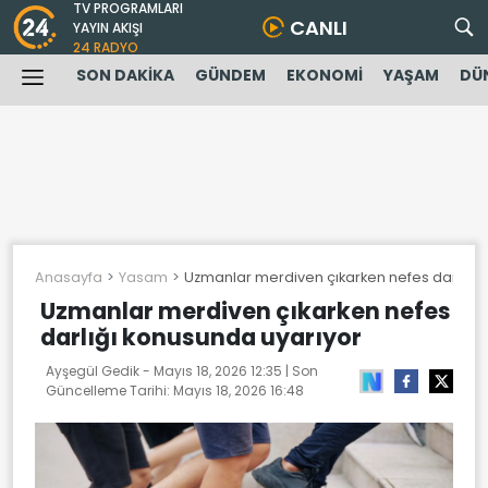
TV PROGRAMLARI
CANLI
YAYIN AKIŞI
24 RADYO
SON DAKİKA
GÜNDEM
EKONOMİ
YAŞAM
DÜ
Anasayfa
Yasam
Uzmanlar merdiven çıkarken nefes darlığı 
Uzmanlar merdiven çıkarken nefes
darlığı konusunda uyarıyor
Ayşegül Gedik -
Mayıs 18, 2026 12:35
| Son
Güncelleme Tarihi:
Mayıs 18, 2026 16:48