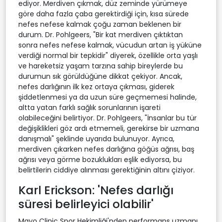
ediyor. Merdiven çıkmak, düz zeminde yürümeye
göre daha fazla çaba gerektirdiği için, kısa sürede
nefes nefese kalmak çoğu zaman beklenen bir
durum. Dr. Pohlgeers, "Bir kat merdiven çıktıktan
sonra nefes nefese kalmak, vücudun artan iş yüküne
verdiği normal bir tepkidir" diyerek, özellikle orta yaşlı
ve hareketsiz yaşam tarzına sahip bireylerde bu
durumun sık görüldüğüne dikkat çekiyor. Ancak,
nefes darlığının ilk kez ortaya çıkması, giderek
şiddetlenmesi ya da uzun süre geçmemesi halinde,
altta yatan farklı sağlık sorunlarının işareti
olabileceğini belirtiyor. Dr. Pohlgeers, "İnsanlar bu tür
değişiklikleri göz ardı etmemeli, gerekirse bir uzmana
danışmalı" şeklinde uyarıda bulunuyor. Ayrıca,
merdiven çıkarken nefes darlığına göğüs ağrısı, baş
ağrısı veya görme bozuklukları eşlik ediyorsa, bu
belirtilerin ciddiye alınması gerektiğinin altını çiziyor.
Karl Erickson: 'Nefes darlığı
süresi belirleyici olabilir'
Mayo Clinic Spor Hekimliği'nden performans uzmanı