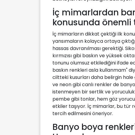
İç mimarlardan ban
konusunda önemli t
İç mimarların dikkat çektiği ilk kon
yansımaların kolayca ortaya çıktığ
hassas davranılması gerektiği. Sikor
kırmızısı gibi baskın ve yüksek okta
tonunu olumsuz etkilediğini ifade edi
baskın renkleri asla kullanmam" di
ciltteki kusurları daha belirgin hale
ve neon gibi canlı renkler de banyo
istenmeyen bir sertlik ve yoruculuk h
pembe gibi tonlar, hem göz yoruc
etkiler taşıyor. İç mimarlar, bu tü
tercih edilmesini öneriyor.
Banyo boya renklerin