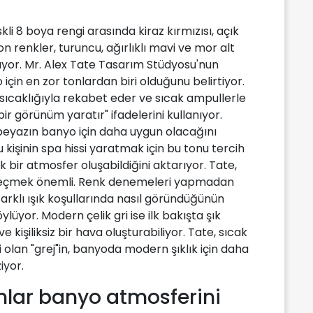
i 8 boya rengi arasında kiraz kırmızısı, açık
on renkler, turuncu, ağırlıklı mavi ve mor alt
ıkıyor. Mr. Alex Tate Tasarım Stüdyosu'nun
için en zor tonlardan biri olduğunu belirtiyor.
sıcaklığıyla rekabet eder ve sıcak ampullerle
 bir görünüm yaratır" ifadelerini kullanıyor.
beyazın banyo için daha uygun olacağını
u kişinin spa hissi yaratmak için bu tonu tercih
k bir atmosfer oluşabildiğini aktarıyor. Tate,
i seçmek önemli. Renk denemeleri yapmadan
farklı ışık koşullarında nasıl göründüğünün
lüyor. Modern çelik gri ise ilk bakışta şık
işiliksiz bir hava oluşturabiliyor. Tate, sıcak
i olan "grej"in, banyoda modern şıklık için daha
iyor.
nlar banyo atmosferini