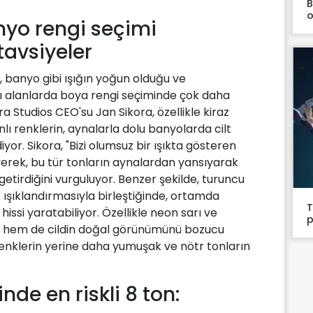
B
o
yo rengi seçimi
avsiyeler
u, banyo gibi ışığın yoğun olduğu ve
ı alanlarda boya rengi seçiminde çok daha
a Studios CEO'su Jan Sikora, özellikle kiraz
nlı renklerin, aynalarla dolu banyolarda cilt
yor. Sikora, "Bizi olumsuz bir ışıkta gösteren
yerek, bu tür tonların aynalardan yansıyarak
 getirdiğini vurguluyor. Benzer şekilde, turuncu
 ışıklandırmasıyla birleştiğinde, ortamda
T
issi yaratabiliyor. Özellikle neon sarı ve
p
u hem de cildin doğal görünümünü bozucu
r renklerin yerine daha yumuşak ve nötr tonların
de en riskli 8 ton: