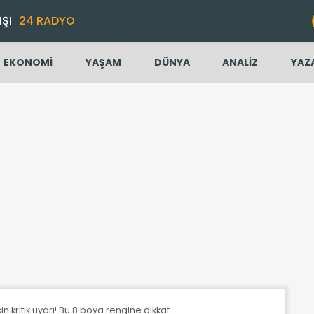
IŞI
24 RADYO
EKONOMİ
YAŞAM
DÜNYA
ANALİZ
YAZ
 kritik uyarı! Bu 8 boya rengine dikkat