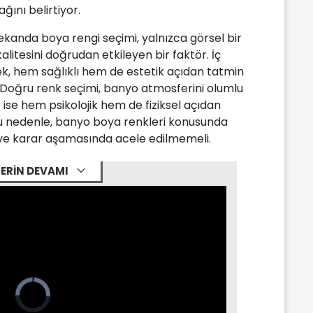
ğını belirtiyor.
ekanda boya rengi seçimi, yalnızca görsel bir
litesini doğrudan etkileyen bir faktör. İç
ek, hem sağlıklı hem de estetik açıdan tatmin
oğru renk seçimi, banyo atmosferini olumlu
r ise hem psikolojik hem de fiziksel açıdan
Bu nedenle, banyo boya renkleri konusunda
 ve karar aşamasında acele edilmemeli.
ERİN DEVAMI
Video
Player
is
loading.