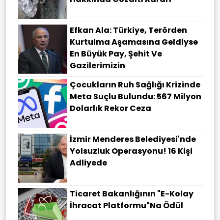
Efkan Ala: Türkiye, Terörden
Kurtulma Aşamasına Geldiyse
En Büyük Pay, Şehit Ve
Gazilerimizin
Çocukların Ruh Sağlığı Krizinde
Meta Suçlu Bulundu: 567 Milyon
Dolarlık Rekor Ceza
İzmir Menderes Belediyesi'nde
Yolsuzluk Operasyonu! 16 Kişi
Adliyede
Ticaret Bakanlığının "E-Kolay
İhracat Platformu"na Ödül