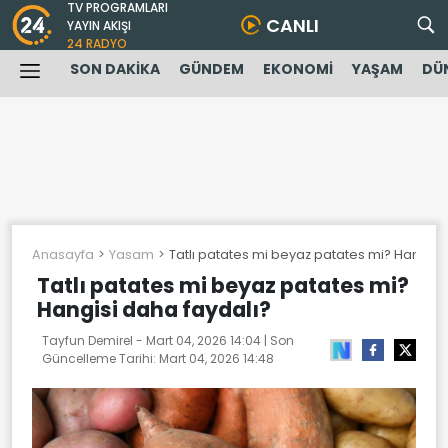
TV PROGRAMLARI
CANLI
YAYIN AKIŞI
24 RADYO
SON DAKİKA
GÜNDEM
EKONOMİ
YAŞAM
DÜ
Anasayfa
Yasam
Tatlı patates mi beyaz patates mi? Hangisi
Tatlı patates mi beyaz patates mi?
Hangisi daha faydalı?
Tayfun Demirel -
Mart 04, 2026 14:04
| Son
Güncelleme Tarihi:
Mart 04, 2026 14:48