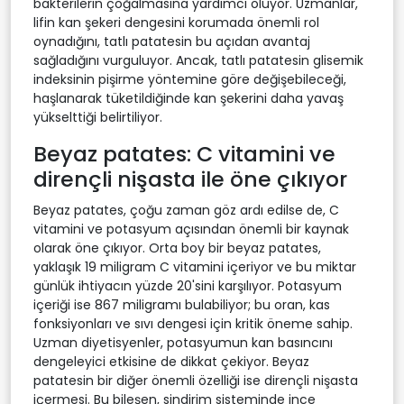
bakterilerin çoğalmasına yardımcı oluyor. Uzmanlar,
lifin kan şekeri dengesini korumada önemli rol
oynadığını, tatlı patatesin bu açıdan avantaj
sağladığını vurguluyor. Ancak, tatlı patatesin glisemik
indeksinin pişirme yöntemine göre değişebileceği,
haşlanarak tüketildiğinde kan şekerini daha yavaş
yükselttiği belirtiliyor.
Beyaz patates: C vitamini ve
dirençli nişasta ile öne çıkıyor
Beyaz patates, çoğu zaman göz ardı edilse de, C
vitamini ve potasyum açısından önemli bir kaynak
olarak öne çıkıyor. Orta boy bir beyaz patates,
yaklaşık 19 miligram C vitamini içeriyor ve bu miktar
günlük ihtiyacın yüzde 20'sini karşılıyor. Potasyum
içeriği ise 867 miligramı bulabiliyor; bu oran, kas
fonksiyonları ve sıvı dengesi için kritik öneme sahip.
Uzman diyetisyenler, potasyumun kan basıncını
dengeleyici etkisine de dikkat çekiyor. Beyaz
patatesin bir diğer önemli özelliği ise dirençli nişasta
içermesi. Bu bileşen, sindirim sisteminde ince