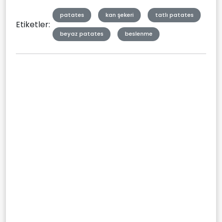
patates
kan şekeri
tatlı patates
Etiketler:
beyaz patates
beslenme