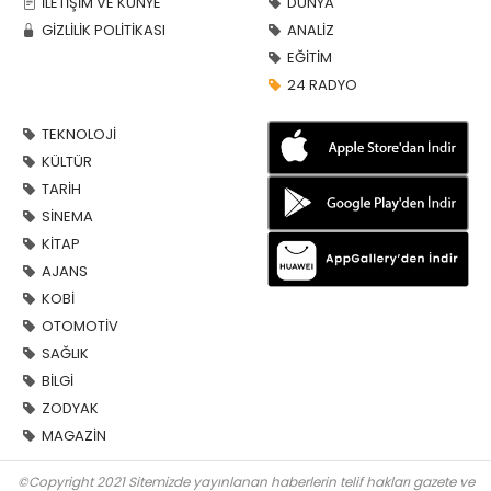
İLETİŞİM VE KÜNYE
DÜNYA
GİZLİLİK POLİTİKASI
ANALİZ
EĞİTİM
24 RADYO
TEKNOLOJİ
KÜLTÜR
TARİH
SİNEMA
KİTAP
AJANS
KOBİ
OTOMOTİV
SAĞLIK
BİLGİ
ZODYAK
MAGAZİN
©Copyright 2021 Sitemizde yayınlanan haberlerin telif hakları gazete ve