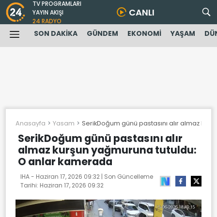
TV PROGRAMLARI
CANLI
YAYIN AKIŞI
24 RADYO
SON DAKİKA
GÜNDEM
EKONOMİ
YAŞAM
DÜ
Anasayfa
Yasam
SerikDoğum günü pastasını alır almaz kur
SerikDoğum günü pastasını alır
almaz kurşun yağmuruna tutuldu:
O anlar kamerada
IHA -
Haziran 17, 2026 09:32
| Son Güncelleme
Tarihi:
Haziran 17, 2026 09:32