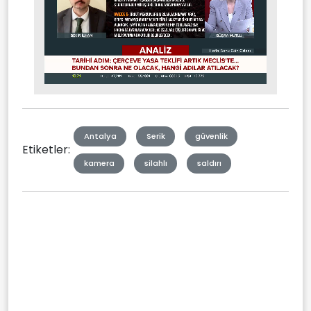
Stream
Mute
Type
Antalya
Serik
güvenlik
Etiketler:
kamera
silahlı
saldırı