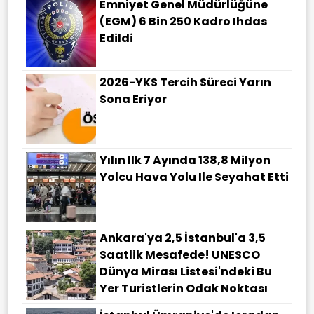
Emniyet Genel Müdürlüğüne
(EGM) 6 Bin 250 Kadro Ihdas
Edildi
2026-YKS Tercih Süreci Yarın
Sona Eriyor
Yılın Ilk 7 Ayında 138,8 Milyon
Yolcu Hava Yolu Ile Seyahat Etti
Ankara'ya 2,5 İstanbul'a 3,5
Saatlik Mesafede! UNESCO
Dünya Mirası Listesi'ndeki Bu
Yer Turistlerin Odak Noktası