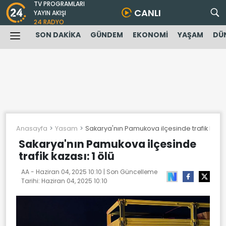
TV PROGRAMLARI
CANLI
YAYIN AKIŞI
24 RADYO
SON DAKİKA
GÜNDEM
EKONOMİ
YAŞAM
DÜ
Anasayfa
Yasam
Sakarya'nın Pamukova ilçesinde trafik kazası
Sakarya'nın Pamukova ilçesinde
trafik kazası: 1 ölü
AA -
Haziran 04, 2025 10:10
| Son Güncelleme
Tarihi:
Haziran 04, 2025 10:10