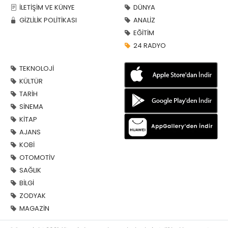
İLETİŞİM VE KÜNYE
DÜNYA
GİZLİLİK POLİTİKASI
ANALİZ
EĞİTİM
24 RADYO
TEKNOLOJİ
KÜLTÜR
TARİH
SİNEMA
KİTAP
AJANS
KOBİ
OTOMOTİV
SAĞLIK
BİLGİ
ZODYAK
MAGAZİN