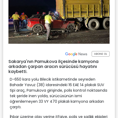
ABONE OL
Sakarya'nın Pamukova ilçesinde kamyona
arkadan çarpan aracın sürücüsü hayatını
kaybetti.
D-650 kara yolu Bilecik istikametinde seyreden
Bahadır Yavuz (38) idaresindeki 16 EAE 14 plakalı SUV
tipi araç, Pamukova girişinde, polis kontrol noktasında
tek şeride inen yolda, sürücüsünün ismi
öğrenilemeyen 33 VY 470 plakalı kamyona arkadan
çarptı.
İhbar üzerine olay yerine itfaiye, polis ve sağlık ekipleri