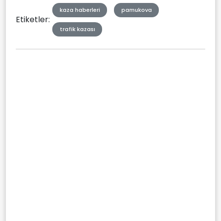
kaza haberleri
pamukova
Etiketler:
trafik kazası