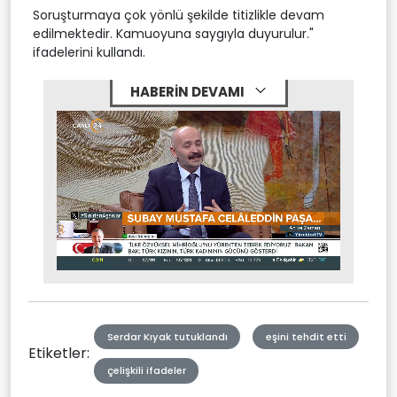
Soruşturmaya çok yönlü şekilde titizlikle devam
edilmektedir. Kamuoyuna saygıyla duyurulur."
ifadelerini kullandı.
HABERİN DEVAMI
Stream
Mute
Type
Serdar Kıyak tutuklandı
eşini tehdit etti
Etiketler:
çelişkili ifadeler