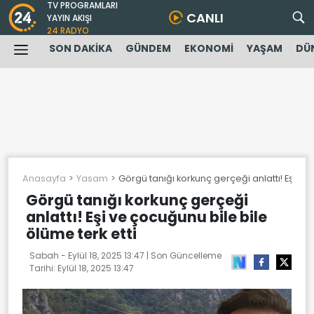
TV PROGRAMLARI
CANLI
YAYIN AKIŞI
24 RADYO
SON DAKİKA
GÜNDEM
EKONOMİ
YAŞAM
DÜ
Anasayfa
Yasam
Görgü tanığı korkunç gerçeği anlattı! Eşi ve
Görgü tanığı korkunç gerçeği
anlattı! Eşi ve çocuğunu bile bile
ölüme terk etti
Sabah -
Eylül 18, 2025 13:47
| Son Güncelleme
Tarihi:
Eylül 18, 2025 13:47