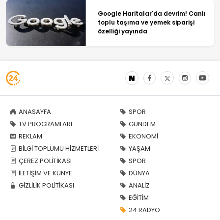
Google Haritalar'da devrim! Canlı
toplu taşıma ve yemek siparişi
özelliği yayında
ANASAYFA
SPOR
TV PROGRAMLARI
GÜNDEM
REKLAM
EKONOMİ
BİLGİ TOPLUMU HİZMETLERİ
YAŞAM
ÇEREZ POLİTİKASI
SPOR
İLETİŞİM VE KÜNYE
DÜNYA
GİZLİLİK POLİTİKASI
ANALİZ
EĞİTİM
24 RADYO