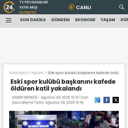
TV PROGRAMLARI
CANLI
YAYIN AKIŞI
24 RADYO
SON DAKİKA
GÜNDEM
EKONOMİ
YAŞAM
DÜ
Anasayfa
Yasam
Eski spor kulübü başkanını kafede öldüren k
Eski spor kulübü başkanını kafede
öldüren katil yakalandı
HABER MERKEZİ -
Ağustos 29, 2025 10:16
| Son
Güncelleme Tarihi:
Ağustos 29, 2025 10:16