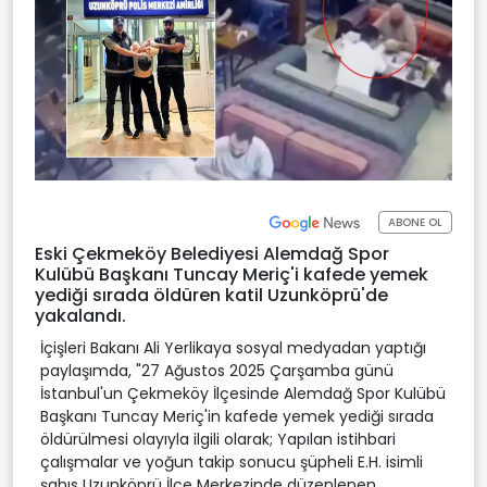
ABONE OL
Eski Çekmeköy Belediyesi Alemdağ Spor
Kulübü Başkanı Tuncay Meriç'i kafede yemek
yediği sırada öldüren katil Uzunköprü'de
yakalandı.
İçişleri Bakanı Ali Yerlikaya sosyal medyadan yaptığı
paylaşımda, "27 Ağustos 2025 Çarşamba günü
İstanbul'un Çekmeköy İlçesinde Alemdağ Spor Kulübü
Başkanı Tuncay Meriç'in kafede yemek yediği sırada
öldürülmesi olayıyla ilgili olarak; Yapılan istihbari
çalışmalar ve yoğun takip sonucu şüpheli E.H. isimli
şahıs Uzunköprü İlçe Merkezinde düzenlenen