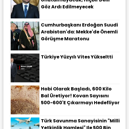
Göz Ardı Edilmeyecek
Cumhurbaşkanı Erdoğan Suudi
Arabistan'da: Mekke'de Önemli
Görüşme Maratonu
Türkiye Yüzyılı Vites Yükseltti
Hobi Olarak Başladı, 600 Kilo
Bal Üretiyor! Kovan Sayısını
500-600'e Çıkarmayı Hedefliyor
Türk Savunma Sanayisinin "Milli
Yetkinlik Hamlesi" Ile 500 Bin