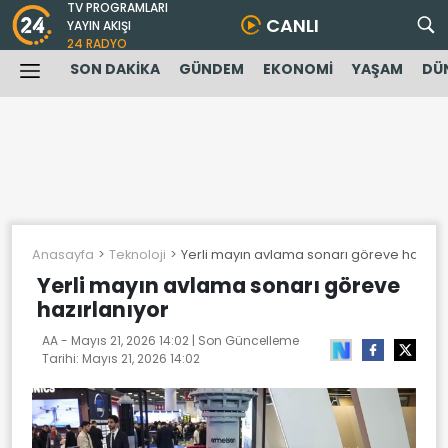
TV PROGRAMLARI
CANLI
YAYIN AKIŞI
24 RADYO
SON DAKİKA
GÜNDEM
EKONOMİ
YAŞAM
DÜ
Anasayfa
Teknoloji
Yerli mayın avlama sonarı göreve hazırla
Yerli mayın avlama sonarı göreve
hazırlanıyor
AA -
Mayıs 21, 2026 14:02
| Son Güncelleme
Tarihi:
Mayıs 21, 2026 14:02