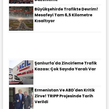
Büyükşehirde Trafikte Devrim!
Mesafeyi Tam 6,5 Kilometre
Kısaltıyor
Şanlıurfa'da Zincirleme Trafik
Kazası: Çok Sayıda Yaralı Var
Ermenistan Ve ABD'den Kritik
Zirve! TRIPP Projesinde Tarih
Verildi