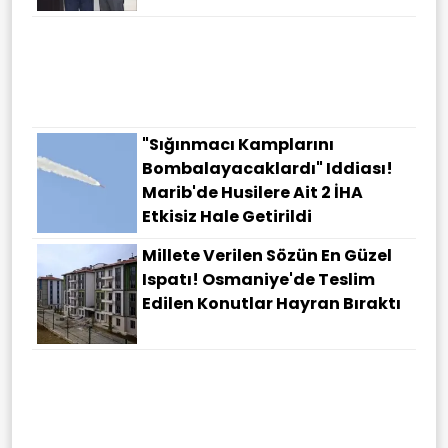
"Sığınmacı Kamplarını
Bombalayacaklardı" Iddiası!
Marib'de Husilere Ait 2 İHA
Etkisiz Hale Getirildi
Millete Verilen Sözün En Güzel
Ispatı! Osmaniye'de Teslim
Edilen Konutlar Hayran Bıraktı