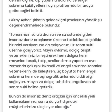
derinlik ölçme, dip yapısı haritalama ve engel
sakınma kabiliyetlerini aynı platformda bir araya
getireceğini belirtti.
Güray Aybar, şirketin gelecek çalışmalarına yönelik şu
değerlendirmelerde bulundu:
"Sonarımızın su altı dronları ve su üstünde giden
insansız deniz araçlarının üzerine takılabilecek şekilde
bir mini versiyonuna da çalışıyoruz. Bir sonar suiti
üzerine çalışıyoruz. Mayın avlama, dalgıç tespit
yeteneklerimizi birleştirerek hem dalgıcı hem
mayınları tespit, takip, sınıflandırma yaparken aynı
zamanda çok ışınlı iskandil ve engel sakınma sonarları
yeteneklerini de birleştiren, üç boyutta hem engel
sakınma hem de oşinografik anlamda ciddi bilgi
sağlayan, mayın ve dalgıç tehdidini engelleyen bir
sonar suiti haline getirdik.
Bunları da insansız deniz araçları için öncelikli yerli
kullanıcılarımıza, sonra da yurt dışındaki
müşterilerimize ulaştırıyor olacağız."