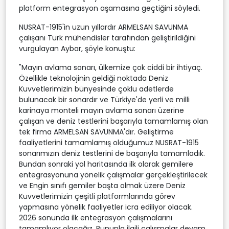
platform entegrasyon aşamasına geçtiğini söyledi.
NUSRAT-1915'in uzun yıllardır ARMELSAN SAVUNMA
çalışanı Türk mühendisler tarafından geliştirildiğini
vurgulayan Aybar, şöyle konuştu:
"Mayın avlama sonarı, ülkemize çok ciddi bir ihtiyaç.
Özellikle teknolojinin geldiği noktada Deniz
Kuvvetlerimizin bünyesinde çoklu adetlerde
bulunacak bir sonardır ve Türkiye'de yerli ve milli
karinaya monteli mayın avlama sonarı üzerine
çalışan ve deniz testlerini başarıyla tamamlamış olan
tek firma ARMELSAN SAVUNMA'dır. Geliştirme
faaliyetlerini tamamlamış olduğumuz NUSRAT-1915
sonarımızın deniz testlerini de başarıyla tamamladık.
Bundan sonraki yol haritasında ilk olarak gemilere
entegrasyonuna yönelik çalışmalar gerçekleştirilecek
ve Engin sınıfı gemiler başta olmak üzere Deniz
Kuvvetlerimizin çeşitli platformlarında görev
yapmasına yönelik faaliyetler icra ediliyor olacak.
2026 sonunda ilk entegrasyon çalışmalarını
tamamlıyor olacağız. Bununla ilgili çalışmalar devam