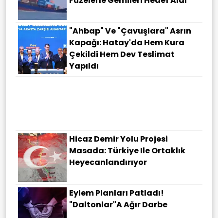
Füzelerle Gemileri Hedef Aldı
"Ahbap" Ve "çavuşlara" Asrın
Kapağı: Hatay'da Hem Kura
Çekildi Hem Dev Teslimat
Yapıldı
Hicaz Demir Yolu Projesi
Masada: Türkiye Ile Ortaklık
Heyecanlandırıyor
Eylem Planları Patladı!
"Daltonlar"a Ağır Darbe