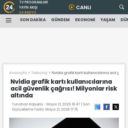
TV PROGRAMLARI
CANLI
YAYIN AKIŞI
24 RADYO
SON DAKİKA
GÜNDEM
EKONOMİ
YAŞAM
DÜ
Anasayfa
Teknoloji
Nvidia grafik kartı kullanıcılarına acil güven
Nvidia grafik kartı kullanıcılarına
acil güvenlik çağrısı! Milyonlar risk
altında
Tunahan Köpüklü -
Mayıs 21, 2026 16:47
| Son
Güncelleme Tarihi:
Mayıs 21, 2026 17:15