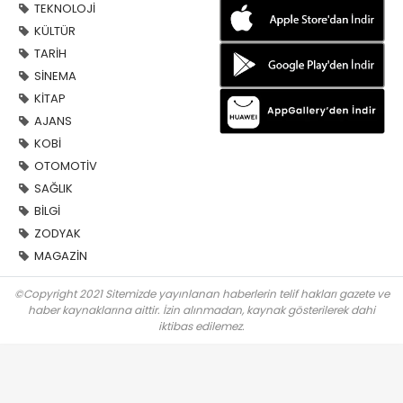
TEKNOLOJİ
KÜLTÜR
TARİH
SİNEMA
KİTAP
AJANS
KOBİ
OTOMOTİV
SAĞLIK
BİLGİ
ZODYAK
MAGAZİN
©Copyright 2021 Sitemizde yayınlanan haberlerin telif hakları gazete ve
haber kaynaklarına aittir. İzin alınmadan, kaynak gösterilerek dahi
iktibas edilemez.