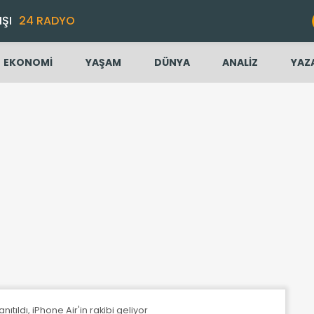
IŞI
24 RADYO
EKONOMİ
YAŞAM
DÜNYA
ANALİZ
YAZ
ıtıldı, iPhone Air'in rakibi geliyor