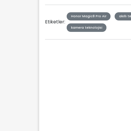
Honor Magic8 Pro Air
akıllı t
Etiketler:
kamera teknolojisi