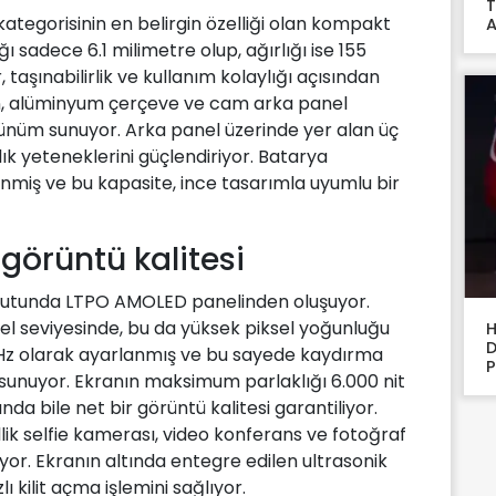
T
kategorisinin en belirgin özelliği olan kompakt
A
ğı sadece 6.1 milimetre olup, ağırlığı ise 155
 taşınabilirlik ve kullanım kolaylığı açısından
on, alüminyum çerçeve ve cam arka panel
nüm sunuyor. Arka panel üzerinde yer alan üç
ık yeteneklerini güçlendiriyor. Batarya
enmiş ve bu kapasite, ince tasarımla uyumlu bir
 görüntü kalitesi
boyutunda LTPO AMOLED panelinden oluşuyor.
el seviyesinde, bu da yüksek piksel yoğunluğu
H
D
0Hz olarak ayarlanmış ve bu sayede kaydırma
P
 sunuyor. Ekranın maksimum parlaklığı 6.000 nit
nda bile net bir görüntü kalitesi garantiliyor.
ik selfie kamerası, video konferans ve fotoğraf
yor. Ekranın altında entegre edilen ultrasonik
lı kilit açma işlemini sağlıyor.