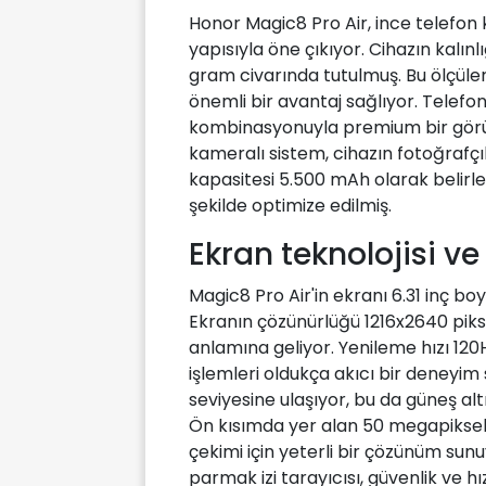
Honor Magic8 Pro Air, ince telefon 
yapısıyla öne çıkıyor. Cihazın kalınlı
gram civarında tutulmuş. Bu ölçüler,
önemli bir avantaj sağlıyor. Telef
kombinasyonuyla premium bir görü
kameralı sistem, cihazın fotoğrafçıl
kapasitesi 5.500 mAh olarak belirl
şekilde optimize edilmiş.
Ekran teknolojisi ve
Magic8 Pro Air'in ekranı 6.31 inç 
Ekranın çözünürlüğü 1216x2640 piks
anlamına geliyor. Yenileme hızı 12
işlemleri oldukça akıcı bir deneyim
seviyesine ulaşıyor, bu da güneş altı
Ön kısımda yer alan 50 megapiksell
çekimi için yeterli bir çözünüm sunu
parmak izi tarayıcısı, güvenlik ve hız