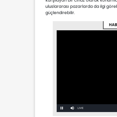
karşılayan bir cihaz olarak konumla
uluslararası pazarlarda da ilgi göre
güçlendirebilir.
HAB
Stream
LIVE
Pause
Mute
Type