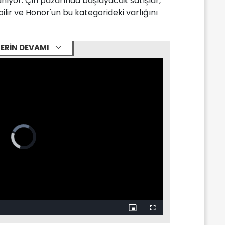
nıyor. Çin pazarında başlayacak satışlar,
bilir ve Honor'un bu kategorideki varlığını
ERİN DEVAMI
Picture-
Fullscreen
in-
Picture