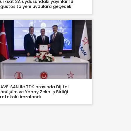
ürksat 3A uydusundaki yayınlar 16
ğustos'ta yeni uydulara geçecek
AVELSAN ile TDK arasında Dijital
önüşüm ve Yapay Zeka İş Birliği
rotokolü imzalandı