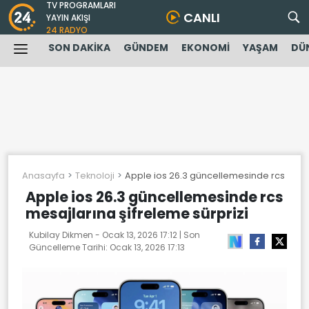
TV PROGRAMLARI
CANLI
YAYIN AKIŞI
24 RADYO
SON DAKİKA
GÜNDEM
EKONOMİ
YAŞAM
DÜ
Anasayfa
Teknoloji
Apple ios 26.3 güncellemesinde rcs mesaj
Apple ios 26.3 güncellemesinde rcs
mesajlarına şifreleme sürprizi
Kubilay Dikmen -
Ocak 13, 2026 17:12
| Son
Güncelleme Tarihi:
Ocak 13, 2026 17:13