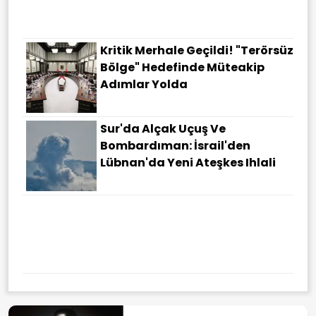
Kritik Merhale Geçildi! "Terörsüz
Bölge" Hedefinde Müteakip
Adımlar Yolda
Sur'da Alçak Uçuş Ve
Bombardıman: İsrail'den
Lübnan'da Yeni Ateşkes Ihlali