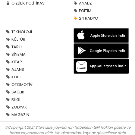
GİZLİLİK POLİTİKASI
ANALİZ
EĞİTİM
24 RADYO
TEKNOLOJİ
KÜLTÜR
TARİH
SİNEMA
KİTAP
AJANS
KOBİ
OTOMOTİV
SAĞLIK
BİLGİ
ZODYAK
MAGAZİN
©Copyright 2021 Sitemizde yayınlanan haberlerin telif hakları gazete ve
haber kaynaklarına aittir. İzin alınmadan, kaynak gösterilerek dahi