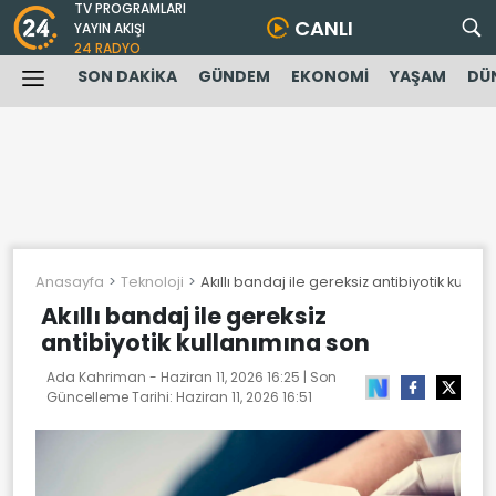
TV PROGRAMLARI
CANLI
YAYIN AKIŞI
24 RADYO
SON DAKİKA
GÜNDEM
EKONOMİ
YAŞAM
DÜ
Anasayfa
Teknoloji
Akıllı bandaj ile gereksiz antibiyotik kulla
Akıllı bandaj ile gereksiz
antibiyotik kullanımına son
Ada Kahriman -
Haziran 11, 2026 16:25
| Son
Güncelleme Tarihi:
Haziran 11, 2026 16:51