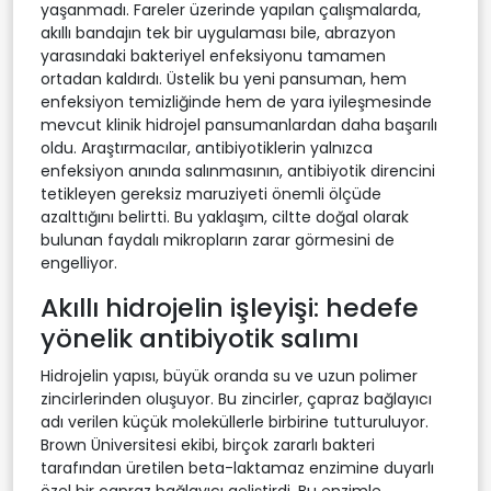
yaşanmadı. Fareler üzerinde yapılan çalışmalarda,
akıllı bandajın tek bir uygulaması bile, abrazyon
yarasındaki bakteriyel enfeksiyonu tamamen
ortadan kaldırdı. Üstelik bu yeni pansuman, hem
enfeksiyon temizliğinde hem de yara iyileşmesinde
mevcut klinik hidrojel pansumanlardan daha başarılı
oldu. Araştırmacılar, antibiyotiklerin yalnızca
enfeksiyon anında salınmasının, antibiyotik direncini
tetikleyen gereksiz maruziyeti önemli ölçüde
azalttığını belirtti. Bu yaklaşım, ciltte doğal olarak
bulunan faydalı mikropların zarar görmesini de
engelliyor.
Akıllı hidrojelin işleyişi: hedefe
yönelik antibiyotik salımı
Hidrojelin yapısı, büyük oranda su ve uzun polimer
zincirlerinden oluşuyor. Bu zincirler, çapraz bağlayıcı
adı verilen küçük moleküllerle birbirine tutturuluyor.
Brown Üniversitesi ekibi, birçok zararlı bakteri
tarafından üretilen beta-laktamaz enzimine duyarlı
özel bir çapraz bağlayıcı geliştirdi. Bu enzimle