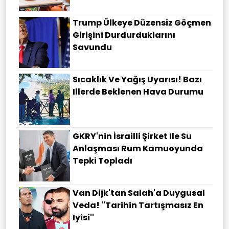
Trump Ülkeye Düzensiz Göçmen
Girişini Durdurduklarını
Savundu
Sıcaklık Ve Yağış Uyarısı! Bazı
Illerde Beklenen Hava Durumu
GKRY'nin İsrailli Şirket Ile Su
Anlaşması Rum Kamuoyunda
Tepki Topladı
Van Dijk'tan Salah'a Duygusal
Veda! ''Tarihin Tartışmasız En
Iyisi''