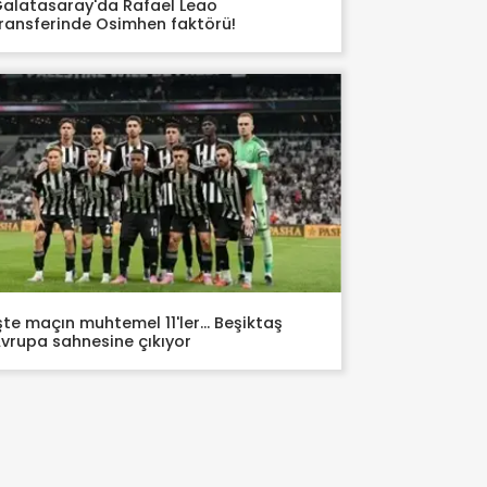
alatasaray'da Rafael Leao
ransferinde Osimhen faktörü!
şte maçın muhtemel 11'ler... Beşiktaş
vrupa sahnesine çıkıyor