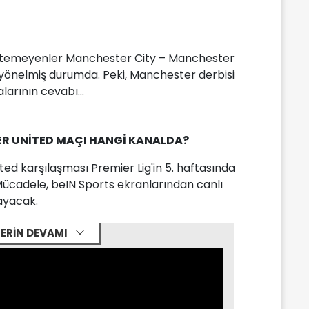
istemeyenler Manchester City – Manchester
 yönelmiş durumda. Peki, Manchester derbisi
larının cevabı...
R UNİTED MAÇI HANGİ KANALDA?
d karşılaşması Premier Lig'in 5. haftasında
cadele, beIN Sports ekranlarından canlı
ayacak.
ERİN DEVAMI