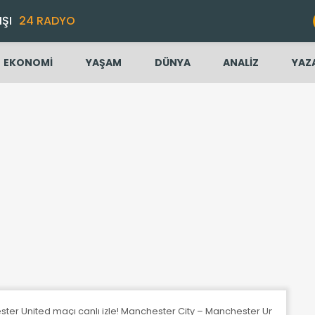
IŞI
24 RADYO
EKONOMİ
YAŞAM
DÜNYA
ANALİZ
YAZ
ter United maçı canlı izle! Manchester City – Manchester United maç