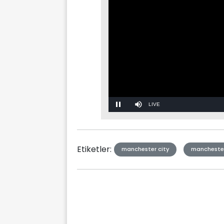
Stream
Mute
Type
Etiketler:
manchester city
manchester