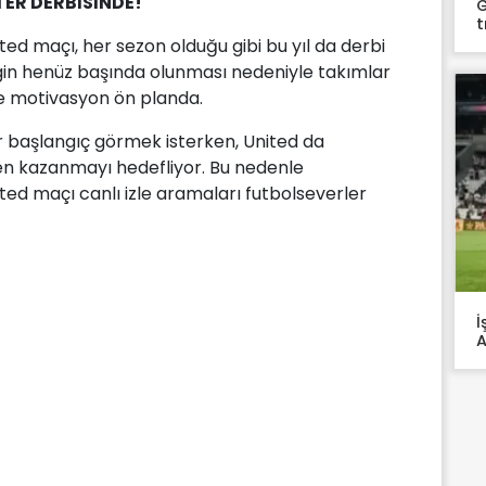
ER DERBİSİNDE!
G
t
d maçı, her sezon olduğu gibi bu yıl da derbi
igin henüz başında olunması nedeniyle takımlar
e motivasyon ön planda.
bir başlangıç görmek isterken, United da
 kazanmayı hedefliyor. Bu nedenle
d maçı canlı izle aramaları futbolseverler
İ
A