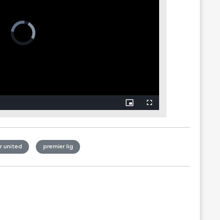
 united
premier lig