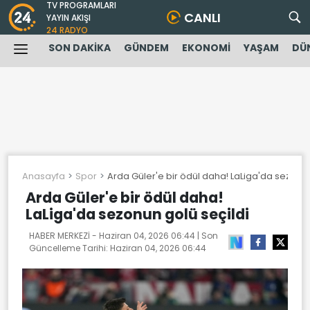
TV PROGRAMLARI
CANLI
YAYIN AKIŞI
24 RADYO
SON DAKİKA
GÜNDEM
EKONOMİ
YAŞAM
DÜ
Anasayfa
Spor
Arda Güler'e bir ödül daha! LaLiga'da sezonun
Arda Güler'e bir ödül daha!
LaLiga'da sezonun golü seçildi
HABER MERKEZİ -
Haziran 04, 2026 06:44
| Son
Güncelleme Tarihi:
Haziran 04, 2026 06:44