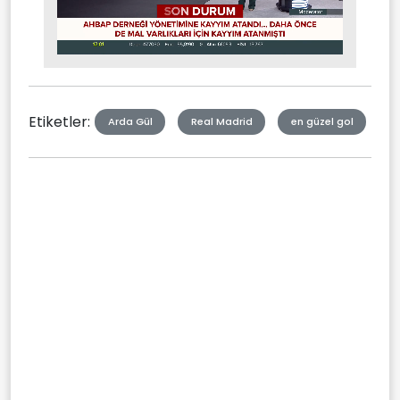
Stream
Mute
Type
Etiketler:
Arda Gül
Real Madrid
en güzel gol