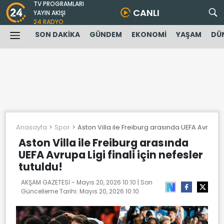
TV PROGRAMLARI
CANLI
YAYIN AKIŞI
24 RADYO
SON DAKİKA
GÜNDEM
EKONOMİ
YAŞAM
DÜ
Anasayfa
Spor
Aston Villa ile Freiburg arasında UEFA Avrupa Lig
Aston Villa ile Freiburg arasında
UEFA Avrupa Ligi finali için nefesler
tutuldu!
AKŞAM GAZETESİ -
Mayıs 20, 2026 10:10
| Son
Güncelleme Tarihi:
Mayıs 20, 2026 10:10