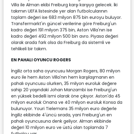
Villa ile Alman ekibi Freiburg karşı karşıya gelecek. İki
takımın UEFA listesinde yer alan futbolcularının
toplam değeri ise 683 milyon 875 bin euroyu buluyor.
Transfermarkt'ın güncel verilerine göre Freiburg'un
kadro değeri 191 milyon 375 bin, Aston Villa'nın ise
kadro değeri 492 milyon 500 bin avro. Piyasa değeri
olarak arada fark olsa da Freiburg da sistemli ve
tehlikeli bir takım.
EN PAHALI OYUNCU ROGERS
İngiliz orta saha oyuncusu Morgan Rogers, 80 milyon
euro ile hem Aston Villa'nın hem karşılaşmanın en
pahalı oyuncusu olurken, 35 milyon euroluk değere
sahip 20 yaşındaki Johan Manzambi ise Freiburg'un
en yüksek bedelli ismi olarak öne çıkıyor. Aston'da 45
milyon euroluk Onana ve 40 milyon euroluk Konsa da
bulunuyor. Youri Tielemans 35 milyon euro değerle
İngiliz ekibinde 4'üncü sırada, yani Freiburg'un en
pahalı oyuncusuna denk geliyor. Alman ekibinde
değeri 10 milyon euro ve üstü olan toplamda 7
futbolcu var.