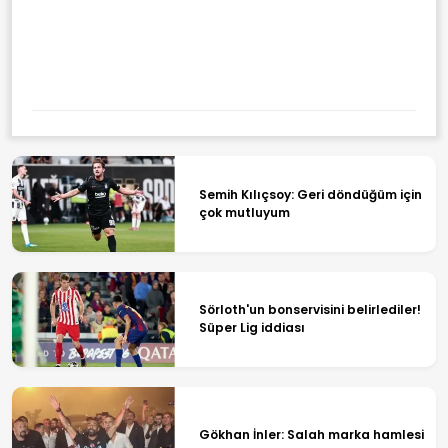
Eylem Planları Patladı!
"Daltonlar"a Ağır Darbe
Semih Kılıçsoy: Geri döndüğüm için
çok mutluyum
Sörloth'un bonservisini belirlediler!
Süper Lig iddiası
Gökhan İnler: Salah marka hamlesi