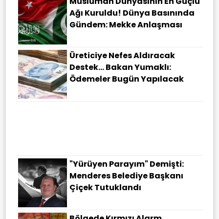
Müslüman Dünyasının En Güçlü
Ağı Kuruldu! Dünya Basınında
Gündem: Mekke Anlaşması
Üreticiye Nefes Aldıracak
Destek... Bakan Yumaklı:
Ödemeler Bugün Yapılacak
Piyasaların Gözü Bu
Rakamdaydı: ABD'de Enflasyon
Beklentisinde Sürpriz Düşüş
"Yürüyen Parayım" Demişti:
Menderes Belediye Başkanı
Çiçek Tutuklandı
Bölgede Kırmızı Alarm