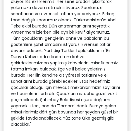
oluyor. Biz eksiklerimizi her sene aradan çıkartarak
yolumuza devam etmek istiyoruz. Sporlara, el
sanatlarına ve evrensel tatlara yer veriyoruz. Birkaç
tane değişik sporumuz olacak. Türkmenistan'ın Ahal
Teke ekibi burada. Dün antrenmanlarını seyrettik.
Antrenmanı izlerken bile ayrı bir keyif alıyorsunuz.
Tüm çocukların, gençlerin, anne ve babaların bu
gösterilere şahit olmasını istiyoruz. Evrensel tatlar
devam edecek. Yurt dışı Türkler topluluklarının 'Bir
Dünya Kahve' adı altında tüm kahve
çekirdeklerimizden yapılmış kahvelerini misafirlerimiz
tatma imkanı bulacak. İlçe ve il belediyelerimiz
burada. Her ilin kendine ait yöresel tatlarını ve el
sanatlarını burada görebilecekler. Esas hedefimiz
çocuklar olduğu için mevcut mekanlarımızın sayılarını
ve hacimlerini artırdık. Çocuklarımız daha güzel vakit
geçirebilecek. Şahinbey Belediyesi aşure dağıtımı
yapmak istedi, ona da 'Tamam' dedik. Buraya gelen
misafirlerimiz dört gün boyunca her şeyden güzel bir
şekilde faydalanabilecek. Yüz tane ülke gezmiş gibi
olacaklar."