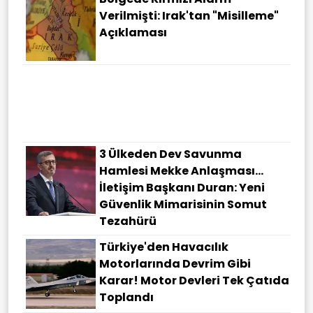
Verilmişti: Irak'tan "misilleme"
Açıklaması
Cumhurbaşkanı Erdoğan'dan
Mekke Anlaşması Açıklaması:
Tüm Kardeş Ülkelerin
Katılımına Açık
3 Ülkeden Dev Savunma
Hamlesi Mekke Anlaşması…
İletişim Başkanı Duran: Yeni
Güvenlik Mimarisinin Somut
Tezahürü
Türkiye'den Havacılık
Motorlarında Devrim Gibi
Karar! Motor Devleri Tek Çatıda
Toplandı