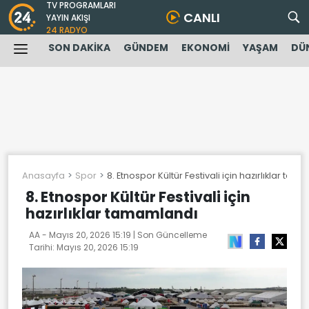
TV PROGRAMLARI
CANLI
YAYIN AKIŞI
24 RADYO
SON DAKİKA
GÜNDEM
EKONOMİ
YAŞAM
DÜ
Anasayfa
Spor
8. Etnospor Kültür Festivali için hazırlıklar ta
8. Etnospor Kültür Festivali için
hazırlıklar tamamlandı
AA -
Mayıs 20, 2026 15:19
| Son Güncelleme
Tarihi:
Mayıs 20, 2026 15:19