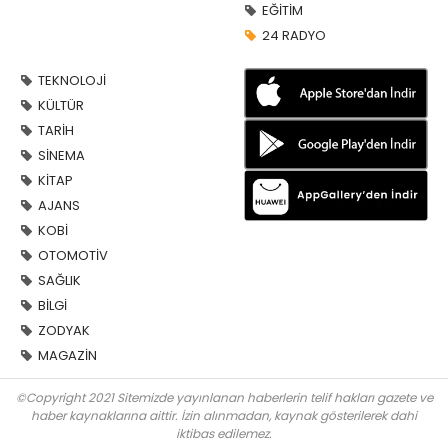
EĞİTİM
24 RADYO
TEKNOLOJİ
KÜLTÜR
TARİH
SİNEMA
KİTAP
AJANS
KOBİ
OTOMOTİV
SAĞLIK
BİLGİ
ZODYAK
MAGAZİN
©Copyright 2021 Sitemizde yayınlanan haberlerin telif hakları gazete ve
haber kaynaklarına aittir. İzin alınmadan, kaynak gösterilerek dahi
iktibas edilemez.