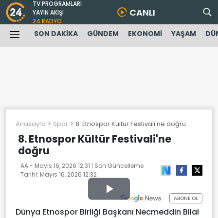
TV PROGRAMLARI
CANLI
YAYIN AKIŞI
24 RADYO
SON DAKİKA
GÜNDEM
EKONOMİ
YAŞAM
DÜ
Anasayfa
Spor
8. Etnospor Kültür Festivali'ne doğru
8. Etnospor Kültür Festivali'ne
doğru
AA -
Mayıs 16, 2026 12:31
| Son Güncelleme
Tarihi:
Mayıs 16, 2026 12:32
Play
ABONE OL
Dünya Etnospor Birliği Başkanı Necmeddin Bilal