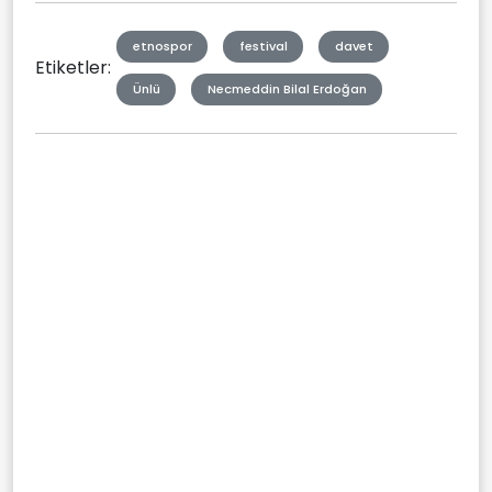
etnospor
festival
davet
Etiketler:
Ünlü
Necmeddin Bilal Erdoğan