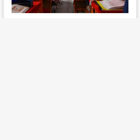
- ÖĞRETMEN VE VELİLER ÇEVRİM İÇİ GÖRÜŞME
YAPABİLECEK
MEB, özellikle çalışan veya zamanı sınırlı olan velilerin
de öğrencilerin eğitimi üzerindeki görünürlüğünü
artırmak için adım atmayı hedefliyor.
Bu kapsamda BiP altyapısı üzerinden veli ve
öğretmenin çevrim içi görüşme seçeneğini de yeni
sisteme entegre etmeyi planlıyor.
Veli Randevu Sistemi
Güvenli görüşmeler
Etiketler:
Planlı yürütme