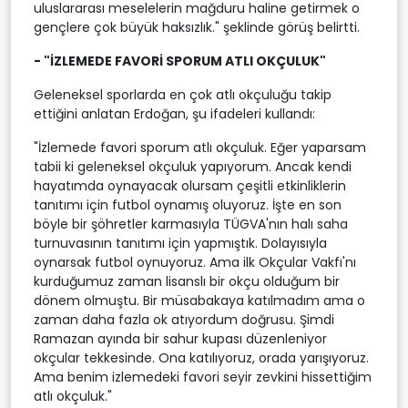
uluslararası meselelerin mağduru haline getirmek o
gençlere çok büyük haksızlık." şeklinde görüş belirtti.
- "İZLEMEDE FAVORİ SPORUM ATLI OKÇULUK"
Geleneksel sporlarda en çok atlı okçuluğu takip
ettiğini anlatan Erdoğan, şu ifadeleri kullandı:
"İzlemede favori sporum atlı okçuluk. Eğer yaparsam
tabii ki geleneksel okçuluk yapıyorum. Ancak kendi
hayatımda oynayacak olursam çeşitli etkinliklerin
tanıtımı için futbol oynamış oluyoruz. İşte en son
böyle bir şöhretler karmasıyla TÜGVA'nın halı saha
turnuvasının tanıtımı için yapmıştık. Dolayısıyla
oynarsak futbol oynuyoruz. Ama ilk Okçular Vakfı'nı
kurduğumuz zaman lisanslı bir okçu olduğum bir
dönem olmuştu. Bir müsabakaya katılmadım ama o
zaman daha fazla ok atıyordum doğrusu. Şimdi
Ramazan ayında bir sahur kupası düzenleniyor
okçular tekkesinde. Ona katılıyoruz, orada yarışıyoruz.
Ama benim izlemedeki favori seyir zevkini hissettiğim
atlı okçuluk."