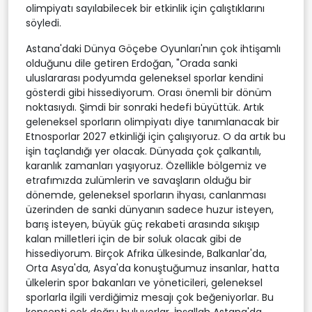
olimpiyatı sayılabilecek bir etkinlik için çalıştıklarını
söyledi.
Astana'daki Dünya Göçebe Oyunları'nın çok ihtişamlı
olduğunu dile getiren Erdoğan, "Orada sanki
uluslararası podyumda geleneksel sporlar kendini
gösterdi gibi hissediyorum. Orası önemli bir dönüm
noktasıydı. Şimdi bir sonraki hedefi büyüttük. Artık
geleneksel sporların olimpiyatı diye tanımlanacak bir
Etnosporlar 2027 etkinliği için çalışıyoruz. O da artık bu
işin taçlandığı yer olacak. Dünyada çok çalkantılı,
karanlık zamanları yaşıyoruz. Özellikle bölgemiz ve
etrafımızda zulümlerin ve savaşların olduğu bir
dönemde, geleneksel sporların ihyası, canlanması
üzerinden de sanki dünyanın sadece huzur isteyen,
barış isteyen, büyük güç rekabeti arasında sıkışıp
kalan milletleri için de bir soluk olacak gibi de
hissediyorum. Birçok Afrika ülkesinde, Balkanlar'da,
Orta Asya'da, Asya'da konuştuğumuz insanlar, hatta
ülkelerin spor bakanları ve yöneticileri, geleneksel
sporlarla ilgili verdiğimiz mesajı çok beğeniyorlar. Bu
konsepti çok doğru buluyorlar. İnşallah Astana'da