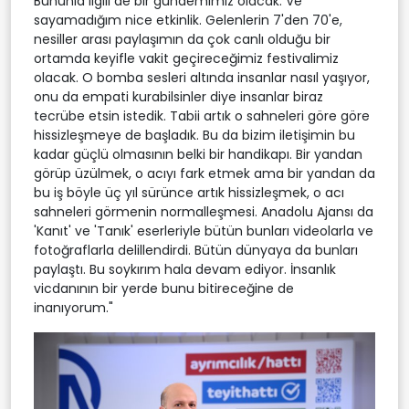
Bununla ilgili de bir gündemimiz olacak. Ve
sayamadığım nice etkinlik. Gelenlerin 7'den 70'e,
nesiller arası paylaşımın da çok canlı olduğu bir
ortamda keyifle vakit geçireceğimiz festivalimiz
olacak. O bomba sesleri altında insanlar nasıl yaşıyor,
onu da empati kurabilsinler diye insanlar biraz
tecrübe etsin istedik. Tabii artık o sahneleri göre göre
hissizleşmeye de başladık. Bu da bizim iletişimin bu
kadar güçlü olmasının belki bir handikapı. Bir yandan
görüp üzülmek, o acıyı fark etmek ama bir yandan da
bu iş böyle üç yıl sürünce artık hissizleşmek, o acı
sahneleri görmenin normalleşmesi. Anadolu Ajansı da
'Kanıt' ve 'Tanık' eserleriyle bütün bunları videolarla ve
fotoğraflarla delillendirdi. Bütün dünyaya da bunları
paylaştı. Bu soykırım hala devam ediyor. İnsanlık
vicdanının bir yerde bunu bitireceğine de
inanıyorum."