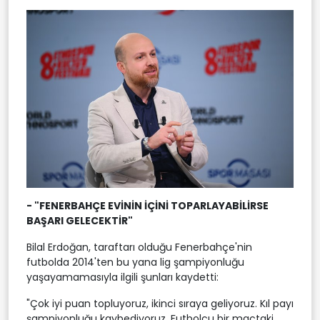
- "FENERBAHÇE EVİNİN İÇİNİ TOPARLAYABİLİRSE
BAŞARI GELECEKTİR"
Bilal Erdoğan, taraftarı olduğu Fenerbahçe'nin
futbolda 2014'ten bu yana lig şampiyonluğu
yaşayamamasıyla ilgili şunları kaydetti:
"Çok iyi puan topluyoruz, ikinci sıraya geliyoruz. Kıl payı
şampiyonluğu kaybediyoruz. Futbolcu bir maçtaki