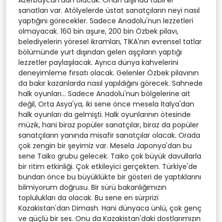
Azerbaycan'dan olacak. Onun dışında tabii el
sanatları var. Atölyelerde üstat sanatçıların neyi nasıl
yaptığını görecekler. Sadece Anadolu'nun lezzetleri
olmayacak. 160 bin aşure, 200 bin Özbek pilavı,
belediyelerin yöresel ikramları, TİKA'nın evrensel tatlar
bölümünde yurt dışından gelen aşçıların yaptığı
lezzetler paylaşılacak. Ayrıca dünya kahvelerini
deneyimleme fırsatı olacak. Gelenler Özbek pilavının
da bakır kazanlarda nasıl yapıldığını görecek. Sahnede
halk oyunları... Sadece Anadolu'nun bölgelerine ait
değil, Orta Asya'ya, iki sene önce mesela İtalya'dan
halk oyunları da gelmişti. Halk oyunlarının ötesinde
müzik, hani biraz popüler sanatçılar, biraz da popüler
sanatçıların yanında misafir sanatçılar olacak. Orada
çok zengin bir şeyimiz var. Mesela Japonya'dan bu
sene Taiko grubu gelecek. Taiko çok büyük davullarla
bir ritim etkinliği. Çok etkileyici gerçekten. Türkiye'de
bundan önce bu büyüklükte bir gösteri de yaptıklarını
bilmiyorum doğrusu. Bir sürü bakanlığımızın
toplulukları da olacak. Bu sene en sürprizi
Kazakistan'dan Dimash. Hani dünyaca ünlü, çok genç
ve güçlü bir ses. Onu da Kazakistan'daki dostlarımızın