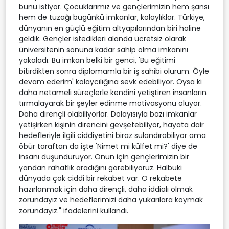
bunu istiyor. Çocuklarımız ve gençlerimizin hem şansı
hem de tuzağı bugünkü imkanlar, kolaylıklar. Türkiye,
dünyanın en güçlü eğitim altyapılarından biri haline
geldik. Gençler istedikleri alanda ücretsiz olarak
üniversitenin sonuna kadar sahip olma imkanını
yakaladı. Bu imkan belki bir genci, 'Bu eğitimi
bitirdikten sonra diplomamla bir iş sahibi olurum. Öyle
devam ederim' kolaycılığına sevk edebiliyor. Oysa ki
daha netameli süreçlerle kendini yetiştiren insanların
tırmalayarak bir şeyler edinme motivasyonu oluyor.
Daha dirençli olabiliyorlar. Dolayısıyla bazı imkanlar
yetişirken kişinin direncini gevşetebiliyor, hayata dair
hedefleriyle ilgili ciddiyetini biraz sulandırabiliyor ama
öbür taraftan da işte 'Nimet mi külfet mi?' diye de
insanı düşündürüyor. Onun için gençlerimizin bir
yandan rahatlık aradığını görebiliyoruz. Halbuki
dünyada çok ciddi bir rekabet var. O rekabete
hazırlanmak için daha dirençli, daha iddialı olmak
zorundayız ve hedeflerimizi daha yukarılara koymak
zorundayız." ifadelerini kullandı.