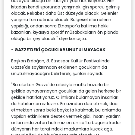
düzeyde olduğu bir faaliyet yapmak istiyoruz. Her
kıtadan kendi sporunda yarışmak için sporcu gelmiş
olacak. Rekabet daha üst düzeyde olacak. Gelenler
yarışma formatında olacak. Bölgesel elemelerin
yapıldığı, ondan sonra Etnospor'a katılma hakkı
kazanılan, kıyasıya sportif müsabakaların ön planda
olduğu bir şey olacak." diye konuştu.
- GAZZE'DEKİ ÇOCUKLAR UNUTULMAYACAK
Başkan Erdoğan, 8. Etnospor Kültür Festivali'nde
Gazze'de soykırımdan etkilenen çocukların da
unutulmayacağını belirterek, şunları söyledi:
"Bu olurken Gazze'de ailesiyle mutlu huzurlu bir
şekilde oynayamayan çocukları da gelen herkese bir
şekilde hatırlatıyoruz. O imkanı bulamayan insanları
da hatırlamamız lazım. En azından dua etmek, dua
etmekten sonra belki boykota katılmak, bu anlamda
yapılan etkinliklere destek vermek gibi. İnsani yardım
anlamında zaten halkımız en ön safta bugüne kadar
dünyanın her tarafındaki mazlumlara kucak açtı.