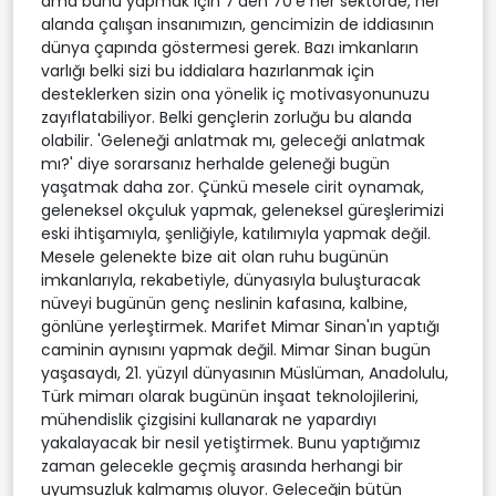
ama bunu yapmak için 7'den 70'e her sektörde, her
alanda çalışan insanımızın, gencimizin de iddiasının
dünya çapında göstermesi gerek. Bazı imkanların
varlığı belki sizi bu iddialara hazırlanmak için
desteklerken sizin ona yönelik iç motivasyonunuzu
zayıflatabiliyor. Belki gençlerin zorluğu bu alanda
olabilir. 'Geleneği anlatmak mı, geleceği anlatmak
mı?' diye sorarsanız herhalde geleneği bugün
yaşatmak daha zor. Çünkü mesele cirit oynamak,
geleneksel okçuluk yapmak, geleneksel güreşlerimizi
eski ihtişamıyla, şenliğiyle, katılımıyla yapmak değil.
Mesele gelenekte bize ait olan ruhu bugünün
imkanlarıyla, rekabetiyle, dünyasıyla buluşturacak
nüveyi bugünün genç neslinin kafasına, kalbine,
gönlüne yerleştirmek. Marifet Mimar Sinan'ın yaptığı
caminin aynısını yapmak değil. Mimar Sinan bugün
yaşasaydı, 21. yüzyıl dünyasının Müslüman, Anadolulu,
Türk mimarı olarak bugünün inşaat teknolojilerini,
mühendislik çizgisini kullanarak ne yapardıyı
yakalayacak bir nesil yetiştirmek. Bunu yaptığımız
zaman gelecekle geçmiş arasında herhangi bir
uyumsuzluk kalmamış oluyor. Geleceğin bütün