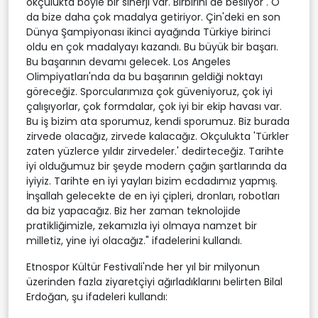
okçulukta böyle bir sinerji var. Birbirini de besliyor . O
da bize daha çok madalya getiriyor. Çin'deki en son
Dünya Şampiyonası ikinci ayağında Türkiye birinci
oldu en çok madalyayı kazandı. Bu büyük bir başarı.
Bu başarının devamı gelecek. Los Angeles
Olimpiyatları'nda da bu başarının geldiği noktayı
göreceğiz. Sporcularımıza çok güveniyoruz, çok iyi
çalışıyorlar, çok formdalar, çok iyi bir ekip havası var.
Bu iş bizim ata sporumuz, kendi sporumuz. Biz burada
zirvede olacağız, zirvede kalacağız. Okçulukta 'Türkler
zaten yüzlerce yıldır zirvedeler.' dedirteceğiz. Tarihte
iyi olduğumuz bir şeyde modern çağın şartlarında da
iyiyiz. Tarihte en iyi yayları bizim ecdadımız yapmış.
İnşallah gelecekte de en iyi çipleri, dronları, robotları
da biz yapacağız. Biz her zaman teknolojide
pratikliğimizle, zekamızla iyi olmaya namzet bir
milletiz, yine iyi olacağız." ifadelerini kullandı.
Etnospor Kültür Festivali'nde her yıl bir milyonun
üzerinden fazla ziyaretçiyi ağırladıklarını belirten Bilal
Erdoğan, şu ifadeleri kullandı: