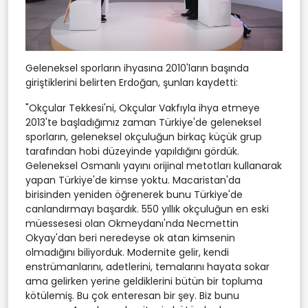
Geleneksel sporların ihyasına 2010'ların başında
giriştiklerini belirten Erdoğan, şunları kaydetti:
"Okçular Tekkesi'ni, Okçular Vakfıyla ihya etmeye
2013'te başladığımız zaman Türkiye'de geleneksel
sporların, geleneksel okçuluğun birkaç küçük grup
tarafından hobi düzeyinde yapıldığını gördük.
Geleneksel Osmanlı yayını orijinal metotları kullanarak
yapan Türkiye'de kimse yoktu. Macaristan'da
birisinden yeniden öğrenerek bunu Türkiye'de
canlandırmayı başardık. 550 yıllık okçuluğun en eski
müessesesi olan Okmeydanı'nda Necmettin
Okyay'dan beri neredeyse ok atan kimsenin
olmadığını biliyorduk. Modernite gelir, kendi
enstrümanlarını, adetlerini, temalarını hayata sokar
ama gelirken yerine geldiklerini bütün bir topluma
kötülemiş. Bu çok enteresan bir şey. Biz bunu