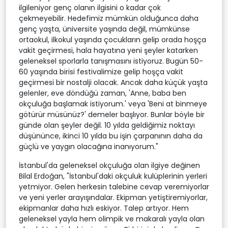
ilgileniyor genç olanın ilgisini o kadar çok
çekmeyebilir. Hedefimiz mümkün olduğunca daha
genç yaşta, üniversite yaşında değil, mümkünse
ortaokul, ilkokul yaşında çocukların gelip orada hoşça
vakit geçirmesi, hala hayatına yeni şeyler katarken
geleneksel sporlarla tanışmasını istiyoruz. Bugün 50-
60 yaşında birisi festivalimize gelip hoşça vakit
geçirmesi bir nostalji olacak. Ancak daha küçük yaşta
gelenler, eve döndüğü zaman, 'Anne, baba ben
okçuluğa başlamak istiyorum.' veya 'Beni at binmeye
götürür müsünüz?' demeler başlıyor. Bunlar böyle bir
günde olan şeyler değil. 10 yılda geldiğimiz noktayı
düşününce, ikinci 10 yılda bu işin çarpanının daha da
güçlü ve yaygın olacağına inanıyorum."
İstanbul'da geleneksel okçuluğa olan ilgiye değinen
Bilal Erdoğan, "İstanbul'daki okçuluk kulüplerinin yerleri
yetmiyor. Gelen herkesin talebine cevap veremiyorlar
ve yeni yerler arayışındalar. Ekipman yetiştiremiyorlar,
ekipmanlar daha hızlı eskiyor. Talep artıyor. Hem
geleneksel yayla hem olimpik ve makaralı yayla olan