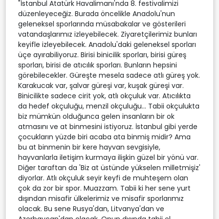
"İstanbul Atatürk Havalimanı'nda 8. festivalimizi
düzenleyeceğiz. Burada öncelikle Anadolu'nun
geleneksel sporlarında müsabakalar ve gösterileri
vatandaşlarımız izleyebilecek. Ziyaretçilerimiz bunları
keyifle izleyebilecek. Anadolu'daki geleneksel sporları
üçe ayırabiliyoruz. Birisi binicilik sporları, birisi güreş
sporları, birisi de atıcılık sporları. Bunların hepsini
görebilecekler. Güreşte mesela sadece atlı güreş yok.
Karakucak var, şalvar güreşi var, kuşak güreşi var.
Binicilikte sadece cirit yok, atlı okçuluk var. Atıcılıkta
da hedef okçuluğu, menzil okçuluğu... Tabii okçulukta
biz mümkün olduğunca gelen insanların bir ok
atmasını ve at binmesini istiyoruz. İstanbul gibi yerde
çocukların yüzde biri acaba ata binmiş midir? Ama
bu at binmenin bir kere hayvan sevgisiyle,
hayvanlarla iletişim kurmaya ilişkin güzel bir yönü var.
Diğer taraftan da 'Biz at üstünde yükselen milletmişiz'
diyorlar. Atlı okçuluk seyir keyfi de muhteşem olan
çok da zor bir spor. Muazzam. Tabii ki her sene yurt
dışından misafir ülkelerimiz ve misafir sporlarımız
olacak. Bu sene Rusya'dan, Litvanya'dan ve