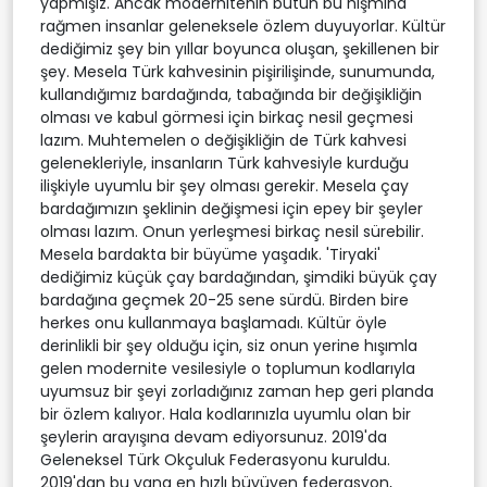
yapmışız. Ancak modernitenin bütün bu hışmına
rağmen insanlar geleneksele özlem duyuyorlar. Kültür
dediğimiz şey bin yıllar boyunca oluşan, şekillenen bir
şey. Mesela Türk kahvesinin pişirilişinde, sunumunda,
kullandığımız bardağında, tabağında bir değişikliğin
olması ve kabul görmesi için birkaç nesil geçmesi
lazım. Muhtemelen o değişikliğin de Türk kahvesi
gelenekleriyle, insanların Türk kahvesiyle kurduğu
ilişkiyle uyumlu bir şey olması gerekir. Mesela çay
bardağımızın şeklinin değişmesi için epey bir şeyler
olması lazım. Onun yerleşmesi birkaç nesil sürebilir.
Mesela bardakta bir büyüme yaşadık. 'Tiryaki'
dediğimiz küçük çay bardağından, şimdiki büyük çay
bardağına geçmek 20-25 sene sürdü. Birden bire
herkes onu kullanmaya başlamadı. Kültür öyle
derinlikli bir şey olduğu için, siz onun yerine hışımla
gelen modernite vesilesiyle o toplumun kodlarıyla
uyumsuz bir şeyi zorladığınız zaman hep geri planda
bir özlem kalıyor. Hala kodlarınızla uyumlu olan bir
şeylerin arayışına devam ediyorsunuz. 2019'da
Geleneksel Türk Okçuluk Federasyonu kuruldu.
2019'dan bu yana en hızlı büyüyen federasyon,