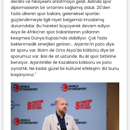
derdini ve hikayesini anlatmaya geldi. Aslında spor
diplomasisinin bir ortamını sağlamış olduk. 20'den
fazla ülkenin spor bakanı, geleneksel sporları
güçlendirmeyle ilgili niyet belgemizi imzalamış
durumdalar. Bu hareket büyüyerek devam ediyor.
Asya ile Afrika'nın spor bakanlarının yollarının
kesişmesi Dünya Kupası'nda olabiliyor. Çok fazla
beklenmedik sinerjileri getiren... Arjantin'in pato diye
bir sporu var. Bizim de Orta Asya'da kökbörü diye bir
sporumuz var. İkisi de at üstünde. Bu iki spor birbirine
benziyor. Arjantinliler ile Kazaklara kökbörü ve pato
oynattık. Ne kadar güzel bir kültürel etkileşim. Biz bunu
başarıyoruz."