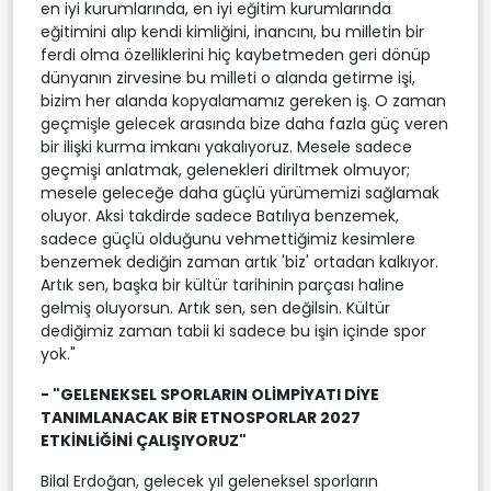
en iyi kurumlarında, en iyi eğitim kurumlarında
eğitimini alıp kendi kimliğini, inancını, bu milletin bir
ferdi olma özelliklerini hiç kaybetmeden geri dönüp
dünyanın zirvesine bu milleti o alanda getirme işi,
bizim her alanda kopyalamamız gereken iş. O zaman
geçmişle gelecek arasında bize daha fazla güç veren
bir ilişki kurma imkanı yakalıyoruz. Mesele sadece
geçmişi anlatmak, gelenekleri diriltmek olmuyor;
mesele geleceğe daha güçlü yürümemizi sağlamak
oluyor. Aksi takdirde sadece Batılıya benzemek,
sadece güçlü olduğunu vehmettiğimiz kesimlere
benzemek dediğin zaman artık 'biz' ortadan kalkıyor.
Artık sen, başka bir kültür tarihinin parçası haline
gelmiş oluyorsun. Artık sen, sen değilsin. Kültür
dediğimiz zaman tabii ki sadece bu işin içinde spor
yok."
- "GELENEKSEL SPORLARIN OLİMPİYATI DİYE
TANIMLANACAK BİR ETNOSPORLAR 2027
ETKİNLİĞİNİ ÇALIŞIYORUZ"
Bilal Erdoğan, gelecek yıl geleneksel sporların