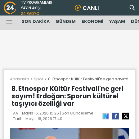
TV PROGRAMLARI
CANLI
YAYIN AKIŞI
24 RADYO
SON DAKİKA
GÜNDEM
EKONOMİ
YAŞAM
DÜ
Anasayfa
Spor
8. Etnospor Kültür Festivali'ne geri sayım! Erdoğ
8. Etnospor Kültür Festivali'ne geri
sayım! Erdoğan: Sporun kültürel
taşıyıcı özelliği var
AA -
Mayıs 16, 2026 15:26
| Son Güncelleme
Tarihi:
Mayıs 16, 2026 17:40