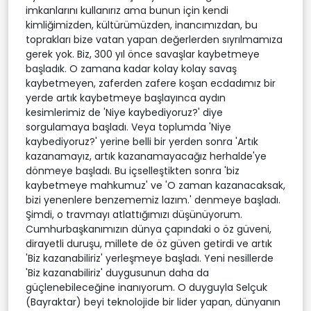
imkanlarını kullanırız ama bunun için kendi
kimliğimizden, kültürümüzden, inancımızdan, bu
toprakları bize vatan yapan değerlerden sıyrılmamıza
gerek yok. Biz, 300 yıl önce savaşlar kaybetmeye
başladık. O zamana kadar kolay kolay savaş
kaybetmeyen, zaferden zafere koşan ecdadımız bir
yerde artık kaybetmeye başlayınca aydın
kesimlerimiz de 'Niye kaybediyoruz?' diye
sorgulamaya başladı. Veya toplumda 'Niye
kaybediyoruz?' yerine belli bir yerden sonra 'Artık
kazanamayız, artık kazanamayacağız herhalde'ye
dönmeye başladı. Bu içselleştikten sonra 'biz
kaybetmeye mahkumuz' ve 'O zaman kazanacaksak,
bizi yenenlere benzememiz lazım.' denmeye başladı.
Şimdi, o travmayı atlattığımızı düşünüyorum.
Cumhurbaşkanımızın dünya çapındaki o öz güveni,
dirayetli duruşu, millete de öz güven getirdi ve artık
'Biz kazanabiliriz' yerleşmeye başladı. Yeni nesillerde
'Biz kazanabiliriz' duygusunun daha da
güçlenebileceğine inanıyorum. O duyguyla Selçuk
(Bayraktar) beyi teknolojide bir lider yapan, dünyanın