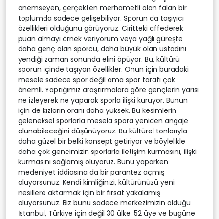
önemseyen, gerçekten merhametli olan falan bir
toplumda sadece gelişebiliyor. Sporun da taşıyıcı
özellikleri olduğunu görüyoruz. Ciritteki affederek
puan almayı örnek veriyorum veya yağlı güreşte
daha genç olan sporcu, daha büyük olan üstadını
yendiği zaman sonunda elini öpüyor. Bu, kültürü
sporun içinde taşıyan özellikler. Onun için buradaki
mesele sadece spor değil ama spor tarafı çok
önemli. Yaptığımız araştırmalara göre gençlerin yarısı
ne izleyerek ne yaparak sporla ilişki kuruyor. Bunun
için de kızların oranı daha yüksek. Bu kesimlerin
geleneksel sporlarla mesela spora yeniden angaje
olunabileceğini düşünüyoruz. Bu kültürel tonlarıyla
daha güzel bir belki konsept getiriyor ve böylelikle
daha çok gencimizin sporlarla iletişim kurmasını, ilişki
kurmasını sağlamış oluyoruz. Bunu yaparken
medeniyet iddiasına da bir parantez açmış
oluyorsunuz. Kendi kimliğinizi, kültürünüzü yeni
nesillere aktarmak için bir fırsat yakalamış
oluyorsunuz. Biz bunu sadece merkezimizin olduğu
İstanbul, Türkiye için değil 30 ülke, 52 üye ve bugüne