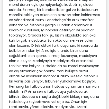
moral durumuyla şampiyonluğu kaybetmiş oluyor
aslında. Bir maç, bir beraberlik, bir gol ve futbolcunun
moralini etkileyen etkenlerin biraz ortadan kaldırılması
ve yönetilmesi lazım. Fenerbahçe'de artık taraftar,
yönetim ve futbolcu gergin. Bundan etkileniyoruz.
Kadrolar kuruluyor, iyi hocalar getiriliyor, iyi puanlar
toplanıyor. Oradaki fark şu, bizim okçulukta son oka
kalır birçok müsabaka. Son okta da merkeze yakın
olan kazanır. O tek oktaki farkı düşünün. İki sporcu da
belki birbirinden iyi. Ama işte o anda biraz daha
soğukkanlı olan sporcu o maçı kazanıyor, madalyayı
alan o oluyor. Madalyayla madalyasızlık arasındaki
fark bir ana kalıyor. Futbolda da bu moral motivasyon
ve dış etmenler çok önemli. Yani kulüpte huzur
olması ve insanların inanması lazım. Mesela futbolcu
bir yanlış pas veriyor, tribünler yuhalamaya başlıyor.
Herhangi bir futbolcunun hatasız oynaması mümkün
olabilir mi? Ama sen o futbolcuyu yuhalayarak
bitirdin. Sadece o maçta değil, belki birkaç maç daha
futbolcuyu kaybetmeye yol açtı bu. Onun için
taraftarıyla, yöneticileriyle, medyasıyla... Moral