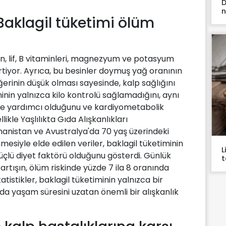
D
n
'Baklagil tüketimi ölüm
ein, lif, B vitaminleri, magnezyum ve potasyum
irtiyor. Ayrıca, bu besinler doymuş yağ oranının
erinin düşük olması sayesinde, kalp sağlığını
minin yalnızca kilo kontrolü sağlamadığını, aynı
ne yardımcı olduğunu ve kardiyometabolik
ikle Yaşlılıkta Gıda Alışkanlıkları
nanistan ve Avustralya'da 70 yaş üzerindeki
nmesiyle elde edilen veriler, baklagil tüketiminin
L
üçlü diyet faktörü olduğunu gösterdi. Günlük
t
artışın, ölüm riskinde yüzde 7 ila 8 oranında
atistikler, baklagil tüketiminin yalnızca bir
da yaşam süresini uzatan önemli bir alışkanlık