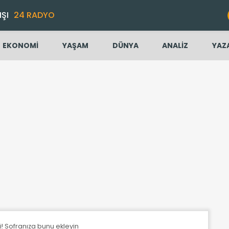
IŞI
24 RADYO
EKONOMİ
YAŞAM
DÜNYA
ANALİZ
YAZ
eri! Sofranıza bunu ekleyin