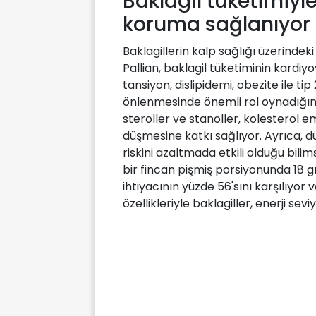
Baklagil tüketimiyle
koruma sağlanıyor
Baklagillerin kalp sağlığı üzerindeki
Pallian, baklagil tüketiminin kardiyo
tansiyon, dislipidemi, obezite ile tip
önlenmesinde önemli rol oynadığını be
steroller ve stanoller, kolesterol e
düşmesine katkı sağlıyor. Ayrıca, düz
riskini azaltmada etkili olduğu bili
bir fincan pişmiş porsiyonunda 18 gr
ihtiyacının yüzde 56'sını karşılıyor 
özellikleriyle baklagiller, enerji sev