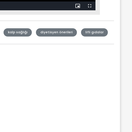
kalp sağlığı
diyetisyen önerileri
lifli gıdalar