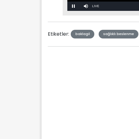
Stream
Mute
Type
Etiketler:
baklagil
sağlıklı beslenme