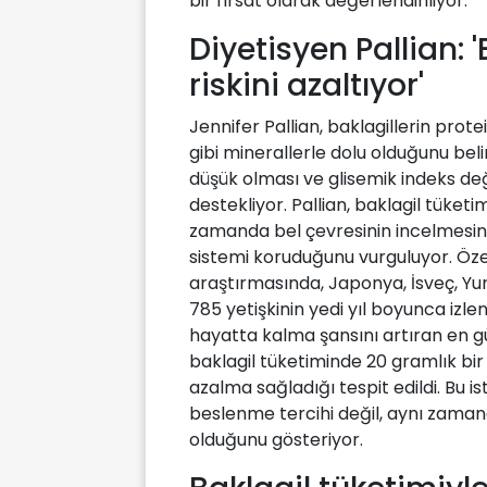
bir fırsat olarak değerlendiriliyor.
Diyetisyen Pallian: 
riskini azaltıyor'
Jennifer Pallian, baklagillerin prot
gibi minerallerle dolu olduğunu bel
düşük olması ve glisemik indeks değ
destekliyor. Pallian, baklagil tüketi
zamanda bel çevresinin incelmesi
sistemi koruduğunu vurguluyor. Özell
araştırmasında, Japonya, İsveç, Yu
785 yetişkinin yedi yıl boyunca izle
hayatta kalma şansını artıran en g
baklagil tüketiminde 20 gramlık bir 
azalma sağladığı tespit edildi. Bu ist
beslenme tercihi değil, aynı zaman
olduğunu gösteriyor.