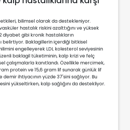
 kalp hastalıklarına karşı
 etkileri, bilimsel olarak da destekleniyor.
vasküler hastalık riskini azalttığını ve yüksek
 2 diyabet gibi kronik hastalıkların
lirtiyor. Baklagillerin içerdiği bitkisel
milimini engelleyerek LDL kolesterol seviyesinin
enli baklagil tüketiminin, kalp krizi ve felç
msel çalışmalarla kanıtlandı. Özellikle mercimek,
am protein ve 15,6 gram lif sunarak günlük lif
ve demir ihtiyacının yüzde 37'sini sağlıyor. Bu
iyesini yükseltirken, kalp sağlığını da destekliyor.