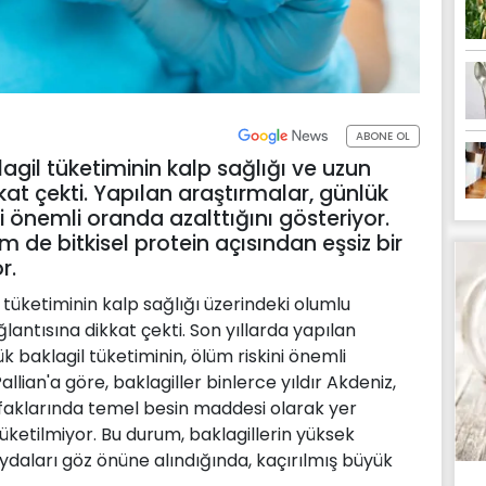
ABONE OL
lagil tüketiminin kalp sağlığı ve uzun
kat çekti. Yapılan araştırmalar, günlük
ni önemli oranda azalttığını gösteriyor.
m de bitkisel protein açısından eşsiz bir
r.
l tüketiminin kalp sağlığı üzerindeki olumlu
lantısına dikkat çekti. Son yıllarda yapılan
ük baklagil tüketiminin, ölüm riskini önemli
llian'a göre, baklagiller binlerce yıldır Akdeniz,
faklarında temel besin maddesi olarak yer
tüketilmiyor. Bu durum, baklagillerin yüksek
aydaları göz önüne alındığında, kaçırılmış büyük