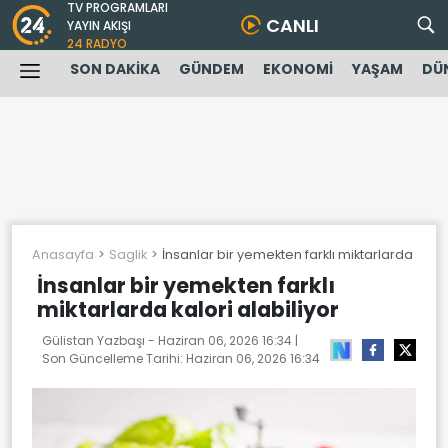
TV PROGRAMLARI
CANLI
YAYIN AKIŞI
24 RADYO
SON DAKİKA
GÜNDEM
EKONOMİ
YAŞAM
DÜ
Anasayfa
Saglik
İnsanlar bir yemekten farklı miktarlarda kalori
İnsanlar bir yemekten farklı
miktarlarda kalori alabiliyor
Gülistan Yazbaşı -
Haziran 06, 2026 16:34
|
Son Güncelleme Tarihi:
Haziran 06, 2026 16:34