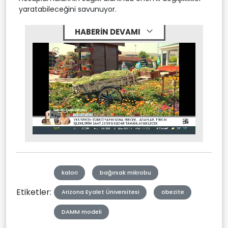
yaratabileceğini savunuyor.
HABERİN DEVAMI
Stream
Mute
Type
kalori
bağırsak mikrobu
Etiketler:
Arizona Eyalet Üniversitesi
obezite
DAMM modeli