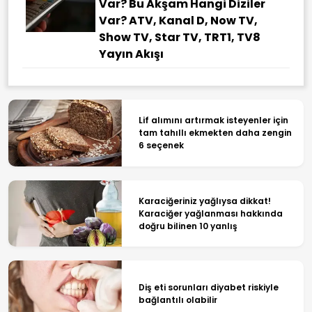
Var? Bu Akşam Hangi Diziler
Var? ATV, Kanal D, Now TV,
Show TV, Star TV, TRT1, TV8
Yayın Akışı
Lif alımını artırmak isteyenler için
tam tahıllı ekmekten daha zengin
6 seçenek
Karaciğeriniz yağlıysa dikkat!
Karaciğer yağlanması hakkında
doğru bilinen 10 yanlış
Diş eti sorunları diyabet riskiyle
bağlantılı olabilir