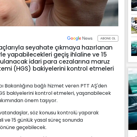
ABONE OL
açlarıyla seyahate çıkmaya hazırlanan
e yapabilecekleri geçiş ihlaline ve 15
gulanacak idari para cezalarına maruz
stemi (HGS) bakiyelerini kontrol etmeleri
pı Bakanlığına bağlı hizmet veren PTT AŞ'den
HGS bakiyelerini kontrol etmeleri, yaşanabilecek
akımından önem taşıyor.
 vatandaşlar, söz konusu kontrolü yaparak
ali ve 15 günlük yasal süreç sonunda
 önüne geçebilecek.