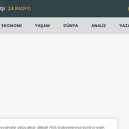
IŞI
24 RADYO
EKONOMİ
YAŞAM
DÜNYA
ANALİZ
YAZ
yahate çıkacaklar dikkat! HGS bakiyelerinizi kontrol edin