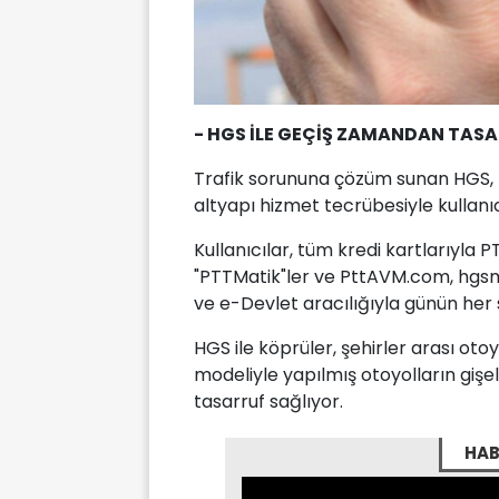
- HGS İLE GEÇİŞ ZAMANDAN TAS
Trafik sorununa çözüm sunan HGS, P
altyapı hizmet tecrübesiyle kullanıc
Kullanıcılar, tüm kredi kartlarıyla 
"PTTMatik"ler ve PttAVM.com, hgsmus
ve e-Devlet aracılığıyla günün her s
HGS ile köprüler, şehirler arası otoy
modeliyle yapılmış otoyolların g
tasarruf sağlıyor.
HAB