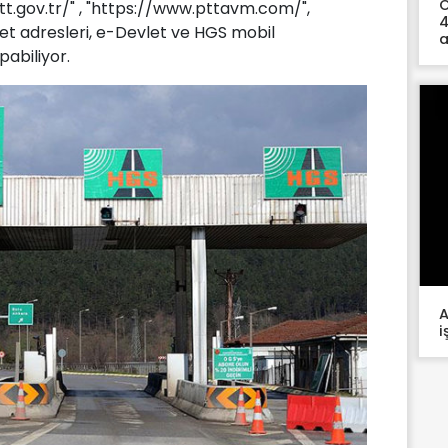
Ö
tt.gov.tr/" , "https://www.pttavm.com/",
4
net adresleri, e-Devlet ve HGS mobil
a
abiliyor.
A
i