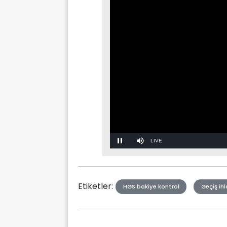
Stream
Mute
Type
Etiketler:
HGS bakiye kontrol
Geçiş ihl