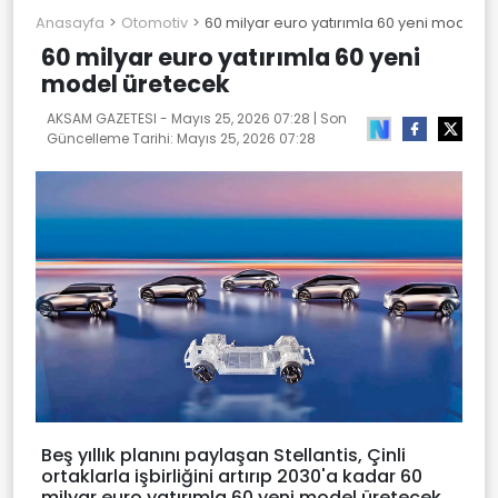
Anasayfa
Otomotiv
60 milyar euro yatırımla 60 yeni model ü
60 milyar euro yatırımla 60 yeni
model üretecek
AKSAM GAZETESI -
Mayıs 25, 2026 07:28
| Son
Güncelleme Tarihi:
Mayıs 25, 2026 07:28
Beş yıllık planını paylaşan Stellantis, Çinli
ortaklarla işbirliğini artırıp 2030'a kadar 60
milyar euro yatırımla 60 yeni model üretecek.