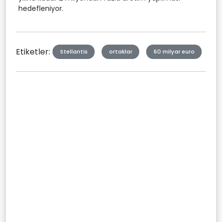
hedefleniyor.
Etiketler:
Stellantis
ortaklar
60 milyar euro