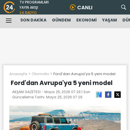
TV PROGRAMLARI
CANLI
YAYIN AKIŞI
24 RADYO
SON DAKİKA
GÜNDEM
EKONOMİ
YAŞAM
DÜ
Anasayfa
Otomotiv
Ford'dan Avrupa'ya 5 yeni model
Ford'dan Avrupa'ya 5 yeni model
AKŞAM GAZETESİ -
Mayıs 25, 2026 07:29
| Son
Güncelleme Tarihi:
Mayıs 25, 2026 07:29