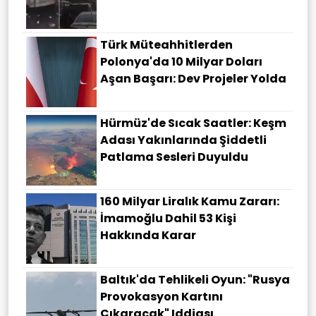
Türk Müteahhitlerden
Polonya'da 10 Milyar Doları
Aşan Başarı: Dev Projeler Yolda
Hürmüz'de Sıcak Saatler: Keşm
Adası Yakınlarında Şiddetli
Patlama Sesleri Duyuldu
160 Milyar Liralık Kamu Zararı:
İmamoğlu Dahil 53 Kişi
Hakkında Karar
Baltık'da Tehlikeli Oyun: "Rusya
Provokasyon Kartını
Çıkaracak" Iddiası