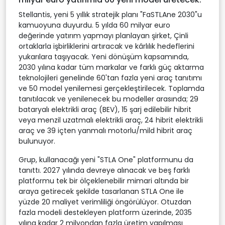
Stellantis, yeni 5 yıllık stratejik planı "FaSTLAne 2030"u
kamuoyuna duyurdu. 5 yılda 60 milyar euro
değerinde yatırım yapmayı planlayan şirket, Çinli
ortaklarla işbirliklerini artıracak ve kârlılık hedeflerini
yukarılara taşıyacak. Yeni dönüşüm kapsamında,
2030 yılına kadar tüm markalar ve farklı güç aktarma
teknolojileri genelinde 60'tan fazla yeni araç tanıtımı
ve 50 model yenilemesi gerçekleştirilecek. Toplamda
tanıtılacak ve yenilenecek bu modeller arasında; 29
bataryalı elektrikli araç (BEV), 15 şarj edilebilir hibrit
veya menzil uzatmalı elektrikli araç, 24 hibrit elektrikli
araç ve 39 içten yanmalı motorlu/mild hibrit araç
bulunuyor.
Grup, kullanacağı yeni "STLA One" platformunu da
tanıttı. 2027 yılında devreye alınacak ve beş farklı
platformu tek bir ölçeklenebilir mimari altında bir
araya getirecek şekilde tasarlanan STLA One ile
yüzde 20 maliyet verimliliği öngörülüyor. Otuzdan
fazla modeli destekleyen platform üzerinde, 2035
yılına kadar 2 milyondan fazla üretim yapılması