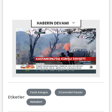
HABERİN DEVAMI
Stream
Mute
Type
Ford Avrupa
Otomobil Pazarı
Etiketler:
Rekabet