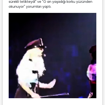
sürekli tetikteydi" ve "O an yaşadığı korku yüzünden
okunuyor" yorumları yaptı.