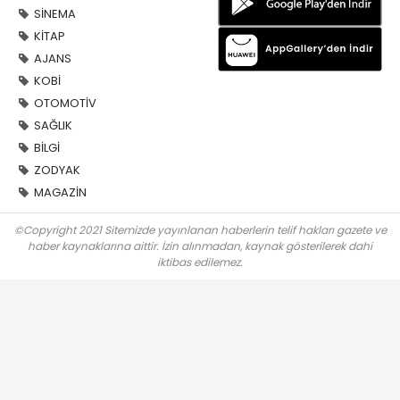
SİNEMA
KİTAP
AJANS
KOBİ
OTOMOTİV
SAĞLIK
BİLGİ
ZODYAK
MAGAZİN
©Copyright 2021 Sitemizde yayınlanan haberlerin telif hakları gazete ve
haber kaynaklarına aittir. İzin alınmadan, kaynak gösterilerek dahi
iktibas edilemez.