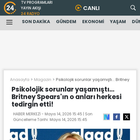
TV PROGRAMLARI
CANLI
YAYIN AKIŞI
24 RADYO
SON DAKİKA
GÜNDEM
EKONOMİ
YAŞAM
DÜ
Anasayfa
Magazin
Psikolojik sorunlar yaşamıştı… Britney Spear
Psikolojik sorunlar yaşamıştı…
Britney Spears'ın o anları herkesi
tedirgin etti!
HABER MERKEZİ -
Mayıs 14, 2026 15:45
| Son
Güncelleme Tarihi:
Mayıs 14, 2026 15:45