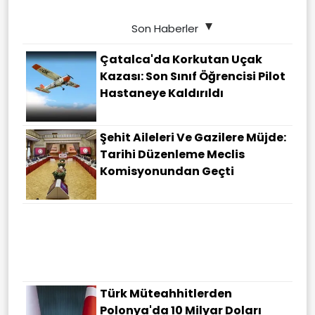
Son Haberler
Çatalca'da Korkutan Uçak
Kazası: Son Sınıf Öğrencisi Pilot
Hastaneye Kaldırıldı
Şehit Aileleri Ve Gazilere Müjde:
Tarihi Düzenleme Meclis
Komisyonundan Geçti
Heybeliada Deniz Harp
Okulu'nda Yangın Paniği: Çok
Sayıda Ekip Olay Yerinde
Türk Müteahhitlerden
Polonya'da 10 Milyar Doları