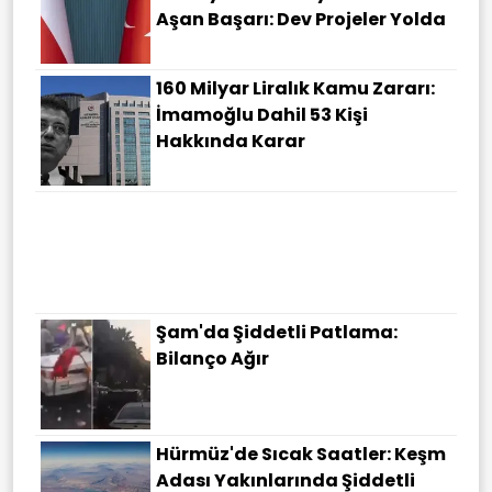
Aşan Başarı: Dev Projeler Yolda
160 Milyar Liralık Kamu Zararı:
İmamoğlu Dahil 53 Kişi
Hakkında Karar
Cumhurbaşkanı Erdoğan'dan
Sürpriz Program: Suudi
Arabistan'a Gidecek
Şam'da Şiddetli Patlama:
Bilanço Ağır
Hürmüz'de Sıcak Saatler: Keşm
Adası Yakınlarında Şiddetli