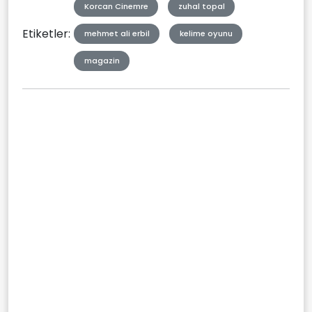
Korcan Cinemre
zuhal topal
Etiketler:
mehmet ali erbil
kelime oyunu
magazin