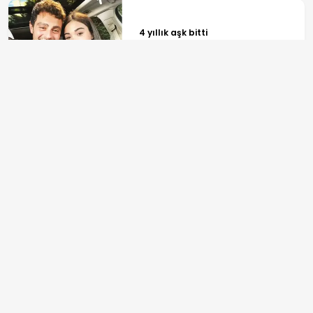
4 yıllık aşk bitti
Asırlık Gece dizisinin
yapımcısından itiraf: Kimse
FETÖ'cüleri oynamak istemedi
ANASAYFA
SPOR
TV PROGRAMLARI
GÜNDEM
REKLAM
EKONOMİ
BİLGİ TOPLUMU HİZMETLERİ
YAŞAM
ÇEREZ POLİTİKASI
SPOR