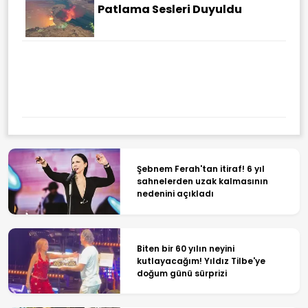
Patlama Sesleri Duyuldu
Baltık'da Tehlikeli Oyun: "Rusya
Provokasyon Kartını
Çıkaracak" Iddiası
Şebnem Ferah'tan itiraf! 6 yıl
sahnelerden uzak kalmasının
nedenini açıkladı
Biten bir 60 yılın neyini
kutlayacağım! Yıldız Tilbe'ye
doğum günü sürprizi