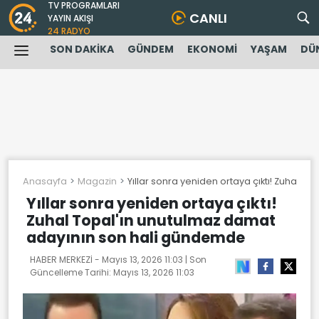
TV PROGRAMLARI
CANLI
YAYIN AKIŞI
24 RADYO
SON DAKİKA
GÜNDEM
EKONOMİ
YAŞAM
DÜ
Anasayfa
Magazin
Yıllar sonra yeniden ortaya çıktı! Zuhal 
Yıllar sonra yeniden ortaya çıktı!
Zuhal Topal'ın unutulmaz damat
adayının son hali gündemde
HABER MERKEZİ -
Mayıs 13, 2026 11:03
| Son
Güncelleme Tarihi:
Mayıs 13, 2026 11:03