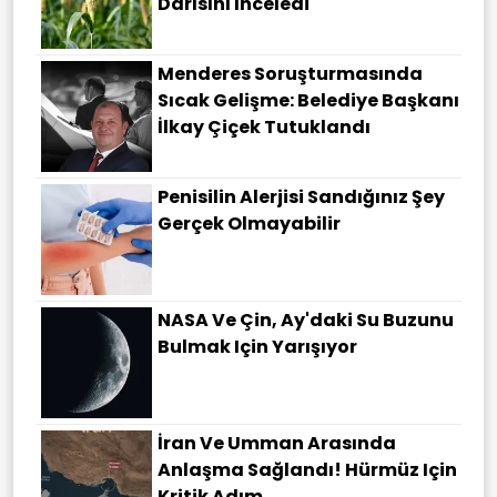
Darısını Inceledi
Menderes Soruşturmasında
Sıcak Gelişme: Belediye Başkanı
İlkay Çiçek Tutuklandı
Penisilin Alerjisi Sandığınız Şey
Gerçek Olmayabilir
NASA Ve Çin, Ay'daki Su Buzunu
Bulmak Için Yarışıyor
İran Ve Umman Arasında
Anlaşma Sağlandı! Hürmüz Için
Kritik Adım