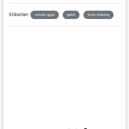
Etiketler:
orman işçisi
şehit
İzmir Ödemiş