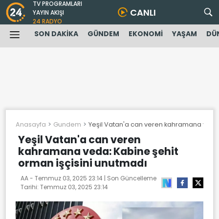
TV PROGRAMLARI
CANLI
YAYIN AKIŞI
24 RADYO
SON DAKİKA
GÜNDEM
EKONOMİ
YAŞAM
DÜ
Anasayfa
Gundem
Yeşil Vatan'a can veren kahramana veda:
Yeşil Vatan'a can veren
kahramana veda: Kabine şehit
orman işçisini unutmadı
AA -
Temmuz 03, 2025 23:14
| Son Güncelleme
Tarihi:
Temmuz 03, 2025 23:14