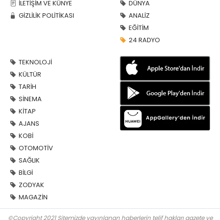
İLETİŞİM VE KÜNYE
DÜNYA
GİZLİLİK POLİTİKASI
ANALİZ
EĞİTİM
24 RADYO
TEKNOLOJİ
KÜLTÜR
TARİH
SİNEMA
KİTAP
AJANS
KOBİ
OTOMOTİV
SAĞLIK
BİLGİ
ZODYAK
MAGAZİN
©Copyright 2021 Sitemizde yayınlanan haberlerin telif hakları gazete ve