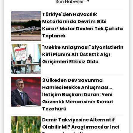
Son Haberler
Türkiye'den Havacılık
Motorlarında Devrim Gibi
Karar! Motor Devleri Tek Çatıda
Toplandı
"Mekke Anlaşması" Siyonistlerin
Kirli Planını Alt Üst Etti: Algı
Girişimleri Etkisiz Oldu
3 Ülkeden Dev Savunma
Hamlesi Mekke Anlaşması…
İletişim Başkanı Duran: Yeni
Güvenlik Mimarisinin Somut
Tezahürü
Demir Takviyesine Alternatif
Olabilir Mi? Araştırmacılar Inci