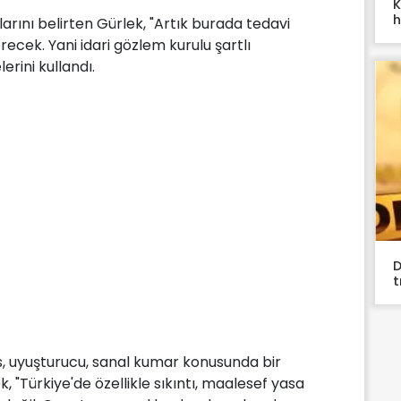
K
h
arını belirten Gürlek, "Artık burada tedavi
recek. Yani idari gözlem kurulu şartlı
erini kullandı.
D
t
s, uyuşturucu, sanal kumar konusunda bir
 "Türkiye'de özellikle sıkıntı, maalesef yasa