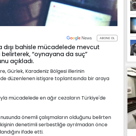
ABONE OL
sa dışı bahisle mücadelede mevcut
 belirterek, “oynayana da suç”
u açıkladı.
, Gürlek, Karadeniz Bölgesi illerinin
nde düzenlenen istişare toplantısında bir araya
yla mücadelede en ağır cezaların Türkiye'de
onusunda önemli çalışmaların olduğunu belirten
işinin denetimli serbestliğe ayrılmadan önce
ndığını ifade etti.