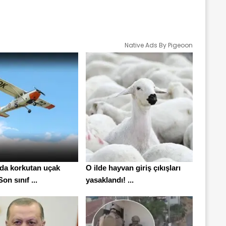
Native Ads By Pigeoon
'da korkutan uçak
O ilde hayvan giriş çıkışları
on sınıf ...
yasaklandı! ...