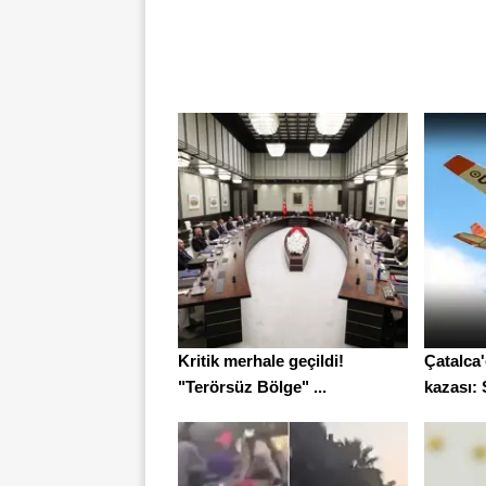
Kritik merhale geçildi!
Çatalca
"Terörsüz Bölge" ...
kazası: S