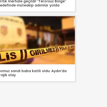
ritik merhale geçildi! "Terörsüz Bölge"
edefinde müteakip adımlar yolda
omuz sandı baba katili oldu: Aydın'da
rajik olay