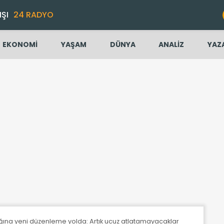
IŞI
24 RADYO
EKONOMİ
YAŞAM
DÜNYA
ANALİZ
YAZ
ığına yeni düzenleme yolda: Artık ucuz atlatamayacaklar