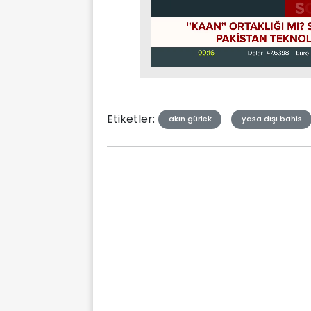
Stream
Mute
Type
Etiketler:
akın gürlek
yasa dışı bahis