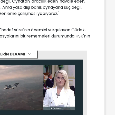
değil. Oynatan, aracılık eden, havale eden,
 Ama yasa dışı bahis oynayana suç değil.
zenleme çalışması yapıyoruz."
 "hedef süre"nin önemini vurgulayan Gürlek,
dosyalarını bitirememeleri durumunda HSK'nın
ERİN DEVAMI