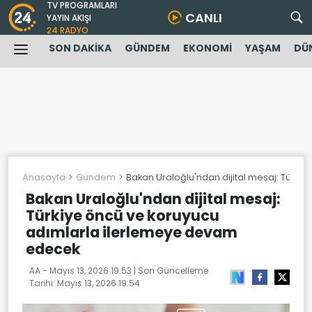
TV PROGRAMLARI
CANLI
YAYIN AKIŞI
24 RADYO
SON DAKİKA
GÜNDEM
EKONOMİ
YAŞAM
DÜ
Anasayfa
Gundem
Bakan Uraloğlu'ndan dijital mesaj: Türk
Bakan Uraloğlu'ndan dijital mesaj:
Türkiye öncü ve koruyucu
adımlarla ilerlemeye devam
edecek
AA -
Mayıs 13, 2026 19:53
| Son Güncelleme
Tarihi:
Mayıs 13, 2026 19:54