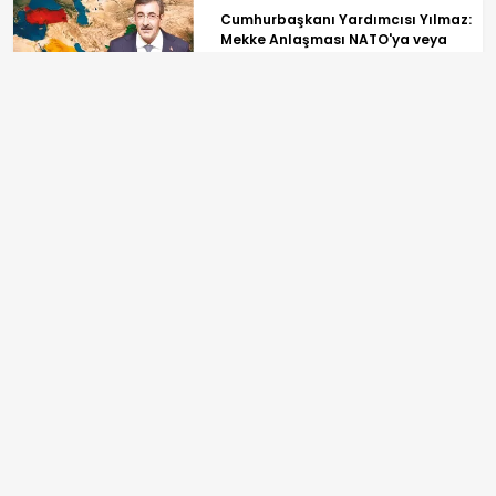
Cumhurbaşkanı Yardımcısı Yılmaz:
Mekke Anlaşması NATO'ya veya
herhangi bir ittifaka alternatif bir
yapı değil
''Yürüyen para'' İlkay Çiçek ayna
oldu: CHP'nin ahlakını alan biriyim
ANASAYFA
SPOR
TV PROGRAMLARI
GÜNDEM
REKLAM
EKONOMİ
BİLGİ TOPLUMU HİZMETLERİ
YAŞAM
ÇEREZ POLİTİKASI
SPOR