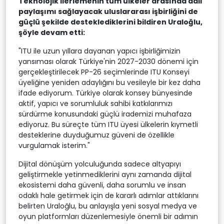
Teknolojik ilerlemenin tüm ülkeler arasında adil
paylaşımı sağlayacak uluslararası işbirliğini de
güçlü şekilde desteklediklerini bildiren Uraloğlu,
şöyle devam etti:
"ITU ile uzun yıllara dayanan yapıcı işbirliğimizin
yansıması olarak Türkiye'nin 2027-2030 dönemi için
gerçekleştirilecek PP-26 seçimlerinde ITU Konseyi
üyeliğine yeniden adaylığını bu vesileyle bir kez daha
ifade ediyorum. Türkiye olarak konsey bünyesinde
aktif, yapıcı ve sorumluluk sahibi katkılarımızı
sürdürme konusundaki güçlü irademizi muhafaza
ediyoruz. Bu süreçte tüm ITU üyesi ülkelerin kıymetli
desteklerine duyduğumuz güveni de özellikle
vurgulamak isterim."
Dijital dönüşüm yolculuğunda sadece altyapıyı
geliştirmekle yetinmediklerini aynı zamanda dijital
ekosistemi daha güvenli, daha sorumlu ve insan
odaklı hale getirmek için de kararlı adımlar attıklarını
belirten Uraloğlu, bu anlayışla yeni sosyal medya ve
oyun platformları düzenlemesiyle önemli bir adımın