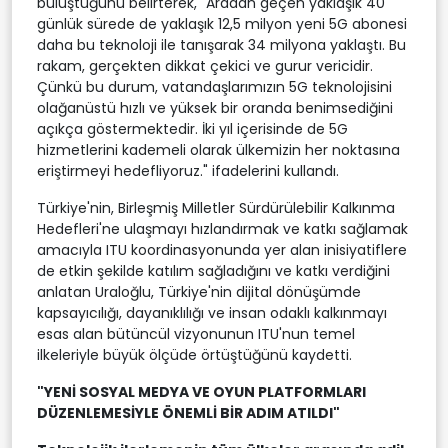
buluştuğunu belirterek, "Aradan geçen yaklaşık 40
günlük sürede de yaklaşık 12,5 milyon yeni 5G abonesi
daha bu teknoloji ile tanışarak 34 milyona yaklaştı. Bu
rakam, gerçekten dikkat çekici ve gurur vericidir.
Çünkü bu durum, vatandaşlarımızın 5G teknolojisini
olağanüstü hızlı ve yüksek bir oranda benimsediğini
açıkça göstermektedir. İki yıl içerisinde de 5G
hizmetlerini kademeli olarak ülkemizin her noktasına
eriştirmeyi hedefliyoruz." ifadelerini kullandı.
Türkiye'nin, Birleşmiş Milletler Sürdürülebilir Kalkınma
Hedefleri'ne ulaşmayı hızlandırmak ve katkı sağlamak
amacıyla ITU koordinasyonunda yer alan inisiyatiflere
de etkin şekilde katılım sağladığını ve katkı verdiğini
anlatan Uraloğlu, Türkiye'nin dijital dönüşümde
kapsayıcılığı, dayanıklılığı ve insan odaklı kalkınmayı
esas alan bütüncül vizyonunun ITU'nun temel
ilkeleriyle büyük ölçüde örtüştüğünü kaydetti.
"YENİ SOSYAL MEDYA VE OYUN PLATFORMLARI
DÜZENLEMESİYLE ÖNEMLİ BİR ADIM ATILDI"