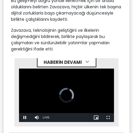
Bu gelişmeyi doğru yönde ilerletmek için bir arada
olduklarını belirten Zavazava, hiçbir ülkenin tek başına
dijital zorluklarla başa çıkamayacağı düşüncesiyle
birlikte çalıştıklarını kaydetti.
Zavazava, teknolojinin geliştiğini ve ilkelerin
değişmediğini bildirerek, birlikte paylaşarak bu
çalışmaları ve sürdürülebilir yatırımlar yapmaları
gerektiğini ifade etti.
HABERİN DEVAMI
Stream
LIVE
Pause
Mute
Picture-
Fullscreen
in-
Picture
Type