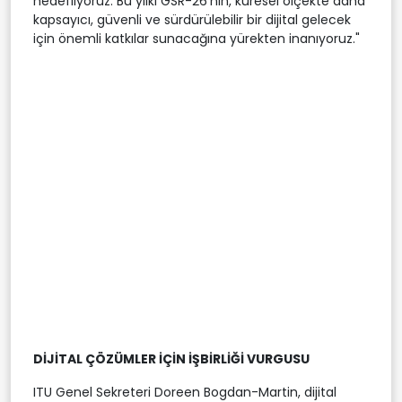
hedefliyoruz. Bu yılki GSR-26'nın, küresel ölçekte daha
kapsayıcı, güvenli ve sürdürülebilir bir dijital gelecek
için önemli katkılar sunacağına yürekten inanıyoruz."
DİJİTAL ÇÖZÜMLER İÇİN İŞBİRLİĞİ VURGUSU
ITU Genel Sekreteri Doreen Bogdan-Martin, dijital