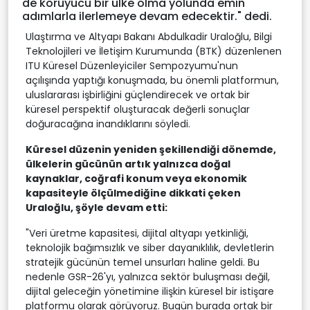
de koruyucu bir ülke olma yolunda emin
adımlarla ilerlemeye devam edecektir." dedi.
Ulaştırma ve Altyapı Bakanı Abdulkadir Uraloğlu, Bilgi
Teknolojileri ve İletişim Kurumunda (BTK) düzenlenen
ITU Küresel Düzenleyiciler Sempozyumu'nun
açılışında yaptığı konuşmada, bu önemli platformun,
uluslararası işbirliğini güçlendirecek ve ortak bir
küresel perspektif oluşturacak değerli sonuçlar
doğuracağına inandıklarını söyledi.
Küresel düzenin yeniden şekillendiği dönemde,
ülkelerin gücünün artık yalnızca doğal
kaynaklar, coğrafi konum veya ekonomik
kapasiteyle ölçülmediğine dikkati çeken
Uraloğlu, şöyle devam etti:
"Veri üretme kapasitesi, dijital altyapı yetkinliği,
teknolojik bağımsızlık ve siber dayanıklılık, devletlerin
stratejik gücünün temel unsurları haline geldi. Bu
nedenle GSR-26'yı, yalnızca sektör buluşması değil,
dijital geleceğin yönetimine ilişkin küresel bir istişare
platformu olarak görüyoruz. Bugün burada ortak bir