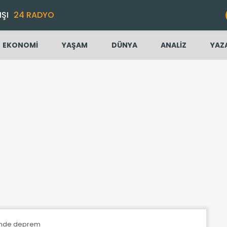
IŞI
24 RADYO
EKONOMİ
YAŞAM
DÜNYA
ANALİZ
YAZ
ğünde deprem