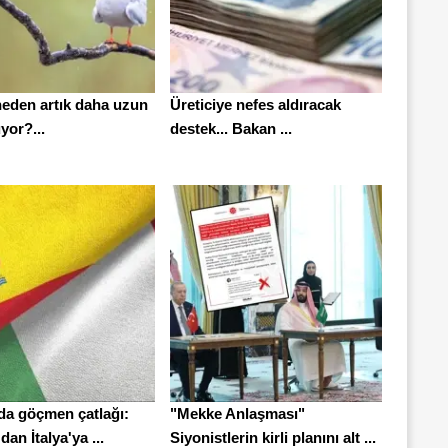
neden artık daha uzun
Üreticiye nefes aldıracak
yor?...
destek... Bakan ...
da göçmen çatlağı:
"Mekke Anlaşması"
dan İtalya'ya ...
Siyonistlerin kirli planını alt ...