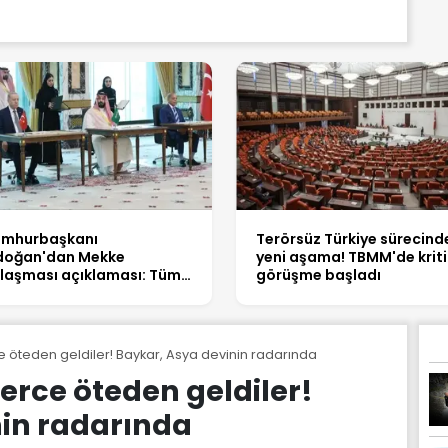
mhurbaşkanı
Terörsüz Türkiye sürecind
doğan'dan Mekke
yeni aşama! TBMM'de kritik
laşması açıklaması: Tüm
görüşme başladı
rdeş ülkelerin katılımına
ık
e öteden geldiler! Baykar, Asya devinin radarında
erce öteden geldiler!
nin radarında