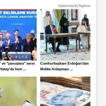
Native Ads By Pigeoon
 ve "çavuşlara" asrın
Cumhurbaşkanı Erdoğan'dan
Hatay'da hem ...
Mekke Anlaşması ...