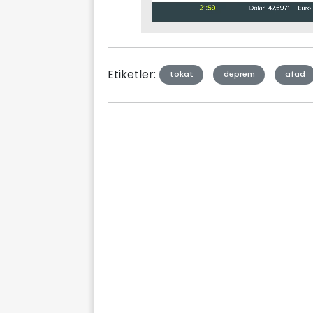
Stream
Mute
Type
Etiketler:
tokat
deprem
afad