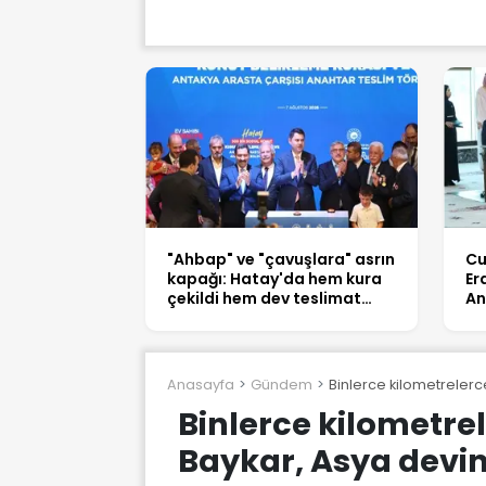
"Ahbap" ve "çavuşlara" asrın
Cu
kapağı: Hatay'da hem kura
Er
çekildi hem dev teslimat
An
yapıldı
ka
aç
Anasayfa
Gündem
Binlerce kilometrelerc
Binlerce kilometrel
Baykar, Asya devi