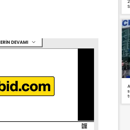
2
S
ERİN DEVAMI
A
s
t