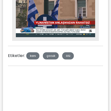
Stream
Mute
Type
Etiketler:
kars
çocuk
ölü