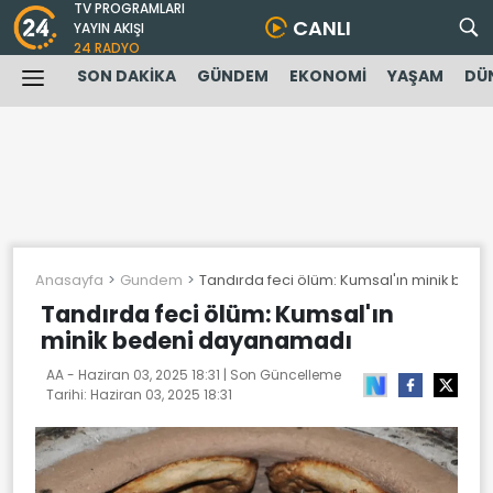
TV PROGRAMLARI
CANLI
YAYIN AKIŞI
24 RADYO
SON DAKİKA
GÜNDEM
EKONOMİ
YAŞAM
DÜ
Anasayfa
Gundem
Tandırda feci ölüm: Kumsal'ın minik be
Tandırda feci ölüm: Kumsal'ın
minik bedeni dayanamadı
AA -
Haziran 03, 2025 18:31
| Son Güncelleme
Tarihi:
Haziran 03, 2025 18:31