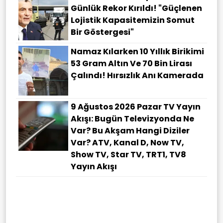
Günlük Rekor Kırıldı! "Güçlenen
Lojistik Kapasitemizin Somut
Bir Göstergesi"
Namaz Kılarken 10 Yıllık Birikimi
53 Gram Altın Ve 70 Bin Lirası
Çalındı! Hırsızlık Anı Kamerada
9 Ağustos 2026 Pazar TV Yayın
Akışı: Bugün Televizyonda Ne
Var? Bu Akşam Hangi Diziler
Var? ATV, Kanal D, Now TV,
Show TV, Star TV, TRT1, TV8
Yayın Akışı