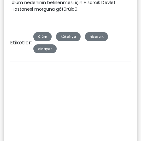
ölüm nedeninin belirlenmesi için Hisarcık Devlet
Hastanesi morguna götürüldü.
ölüm
kütahya
hisarcık
Etiketler:
cinayet