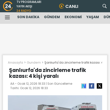
TV PROGRAMLARI
CANLI
YAYIN AKIŞI
24 RADYO
SON DAKİKA
GÜNDEM
EKONOMİ
YAŞAM
DÜ
Anasayfa
Gundem
Şanlıurfa'da zincirleme trafik kazası: 4 kişi 
Şanlıurfa'da zincirleme trafik
kazası: 4 kişi yaralı
AA -
Ocak 12, 2026 18:33
| Son Güncelleme
Tarihi:
Ocak 12, 2026 18:33