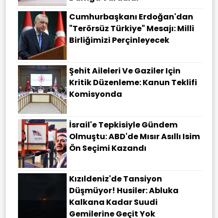
Cumhurbaşkanı Erdoğan'dan
"terörsüz Türkiye" Mesajı: Milli
Birliğimizi Perçinleyecek
Şehit Aileleri Ve Gaziler Için
Kritik Düzenleme: Kanun Teklifi
Komisyonda
İsrail'e Tepkisiyle Gündem
Olmuştu: ABD'de Mısır Asıllı Isim
Ön Seçimi Kazandı
Kızıldeniz'de Tansiyon
Düşmüyor! Husiler: Abluka
Kalkana Kadar Suudi
Gemilerine Geçit Yok