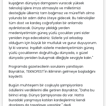
kuşağının dünyaya damgasını vuracak yüksek
teknoloji işlere imza atmasıyla ve milletimizi
desteğiyle ülkemiz tam bağımsız ve müreffeh olma
yolunda bir adım daha öteye gidecek. Bu teknolojiler
tüm dost ve kardeş coğrafyaları bir anlamda
aydınlatacak. Dünyayı yıkıldığı yerden
medeniyetimizin güneş yüzlü çocukları yani sizler
yeniden inşa edeceksiniz. Sizlerle yol arkadaşı
olduğum için büyük bir mutluluk ve gurur duyuyorum.
İyi ki varsınız. İnşallah sizlerle medeniyetimizin güneş
yüzlü çocuklarının doğrulttuğu dünyada, o güzel
dünyada yeniden buluşmak dileğiyle sevgiyle kalın."
Programda gazetecilerin sorularını yanıtlayan
Bayraktar, TEKNOFEST'in ikliminin gelmeye başladığını
kaydetti.
Bugün muhteşem bir coşkuyla şampiyonlara
ödüllerini verdiklerini dile getiren Bayraktar, "Daha bu
birinci etap. Dünya Şampiyonası da var. Hatta
buradaki yarışmaya katılan kardeşlerimiz kendi
dronlarını da tasarlayıp yarıştılar." dedi.