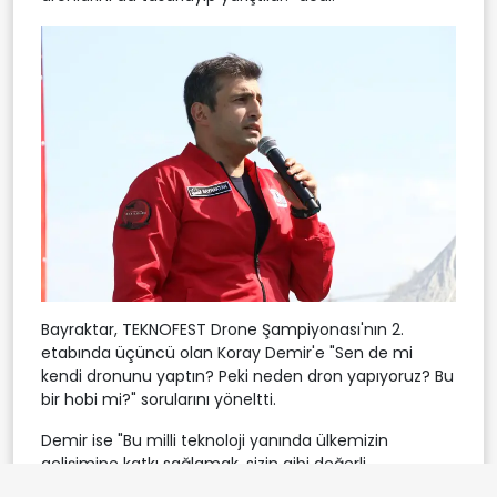
Bayraktar, TEKNOFEST Drone Şampiyonası'nın 2.
etabında üçüncü olan Koray Demir'e "Sen de mi
kendi dronunu yaptın? Peki neden dron yapıyoruz? Bu
bir hobi mi?" sorularını yöneltti.
Demir ise "Bu milli teknoloji yanında ülkemizin
gelişimine katkı sağlamak, sizin gibi değerli
abilerimizin yanında yer alabilmek için." yanıtını verdi.