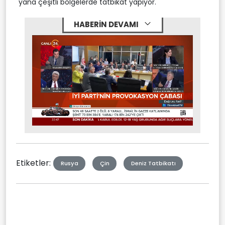
yana çeşitli bölgelerde tatbikat yapıyor.
HABERİN DEVAMI
Stream
Mute
Type
Etiketler:
Rusya
Çin
Deniz Tatbikatı