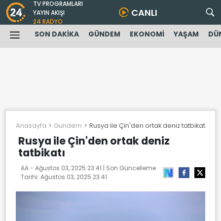
TV PROGRAMLARI
CANLI
YAYIN AKIŞI
24 RADYO
SON DAKİKA
GÜNDEM
EKONOMİ
YAŞAM
DÜ
Anasayfa
Gundem
Rusya ile Çin'den ortak deniz tatbikatı
Rusya ile Çin'den ortak deniz
tatbikatı
AA -
Ağustos 03, 2025 23:41
| Son Güncelleme
Tarihi:
Ağustos 03, 2025 23:41