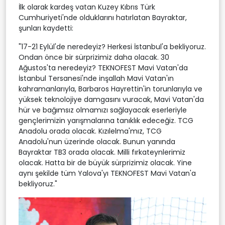
İlk olarak kardeş vatan Kuzey Kıbrıs Türk
Cumhuriyeti'nde olduklarını hatırlatan Bayraktar,
şunları kaydetti:
"17-21 Eylül'de neredeyiz? Herkesi İstanbul'a bekliyoruz.
Ondan önce bir sürprizimiz daha olacak. 30
Ağustos'ta neredeyiz? TEKNOFEST Mavi Vatan'da
İstanbul Tersanesi'nde inşallah Mavi Vatan'ın
kahramanlarıyla, Barbaros Hayrettin'in torunlarıyla ve
yüksek teknolojiye damgasını vuracak, Mavi Vatan'da
hür ve bağımsız olmamızı sağlayacak eserleriyle
gençlerimizin yarışmalarına tanıklık edeceğiz. TCG
Anadolu orada olacak. Kızılelma'mız, TCG
Anadolu'nun üzerinde olacak. Bunun yanında
Bayraktar TB3 orada olacak. Milli fırkateynlerimiz
olacak. Hatta bir de büyük sürprizimiz olacak. Yine
aynı şekilde tüm Yalova'yı TEKNOFEST Mavi Vatan'a
bekliyoruz."