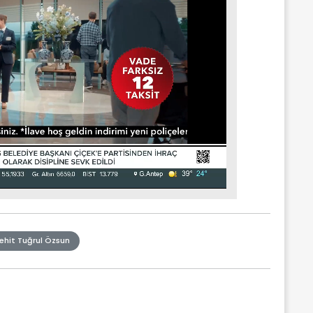
ehit Tuğrul Özsun