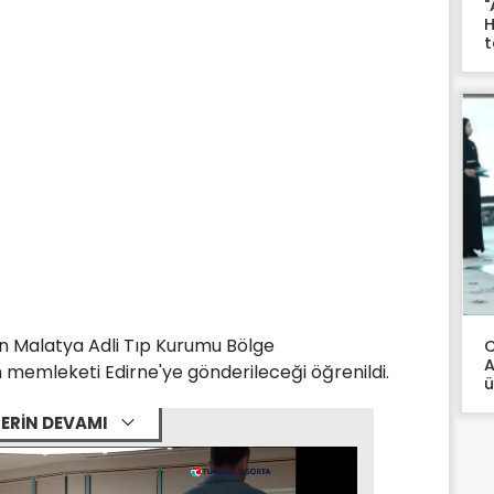
"
H
t
n Malatya Adli Tıp Kurumu Bölge
C
A
n memleketi Edirne'ye gönderileceği öğrenildi.
ü
ERİN DEVAMI