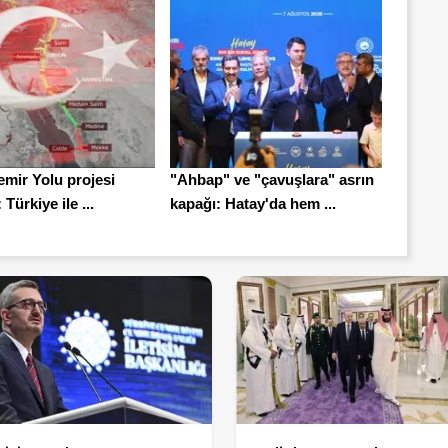
emir Yolu projesi
"Ahbap" ve "çavuşlara" asrın
Türkiye ile ...
kapağı: Hatay'da hem ...