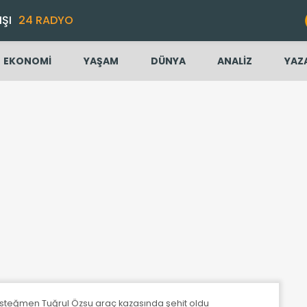
IŞI
24 RADYO
EKONOMİ
YAŞAM
DÜNYA
ANALİZ
YAZ
teğmen Tuğrul Özsu araç kazasında şehit oldu