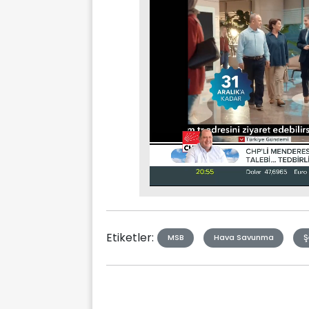
Stream
Mute
Type
Etiketler:
MSB
Hava Savunma
Ş