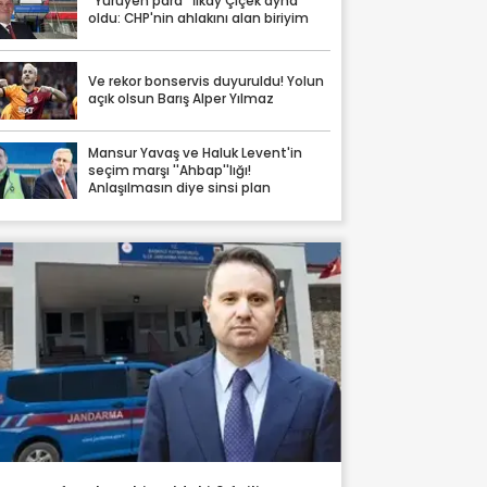
''Yürüyen para'' İlkay Çiçek ayna
oldu: CHP'nin ahlakını alan biriyim
Ve rekor bonservis duyuruldu! Yolun
açık olsun Barış Alper Yılmaz
Mansur Yavaş ve Haluk Levent'in
seçim marşı ''Ahbap''lığı!
Anlaşılmasın diye sinsi plan