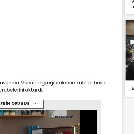
V
m
vunma Muhabirliği eğitimlerine katılan basın
A
rübelerini aktardı.
ERİN DEVAMI