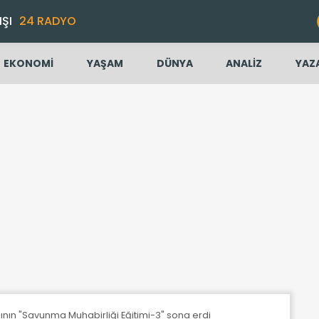
IŞI
24 RADYO
EKONOMİ
YAŞAM
DÜNYA
ANALİZ
YAZ
ının "Savunma Muhabirliği Eğitimi-3" sona erdi