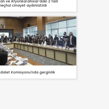
an ve Afyonkarahisar'daki 2 faili
eçhul cinayet aydınlatıldı
dalet Komisyonu'nda gerginlik