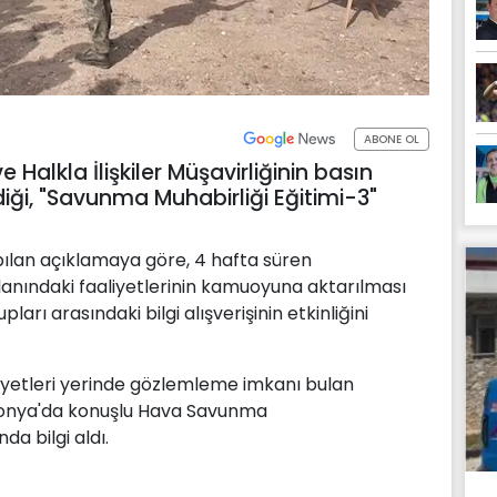
ABONE OL
 Halkla İlişkiler Müşavirliğinin basın
ği, "Savunma Muhabirliği Eğitimi-3"
ılan açıklamaya göre, 4 hafta süren
lanındaki faaliyetlerinin kamuoyuna aktarılması
rı arasındaki bilgi alışverişinin etkinliğini
aliyetleri yerinde gözlemleme imkanı bulan
Konya'da konuşlu Hava Savunma
a bilgi aldı.