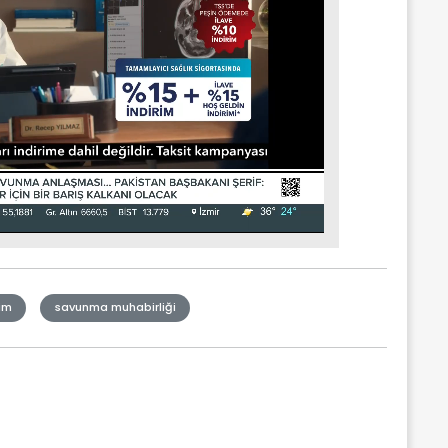
im
savunma muhabirliği