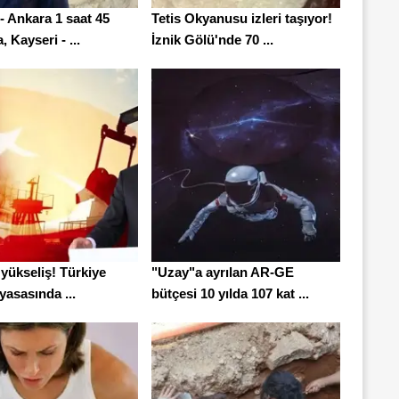
- Ankara 1 saat 45
Tetis Okyanusu izleri taşıyor!
, Kayseri - ...
İznik Gölü'nde 70 ...
 yükseliş! Türkiye
"Uzay"a ayrılan AR-GE
iyasasında ...
bütçesi 10 yılda 107 kat ...