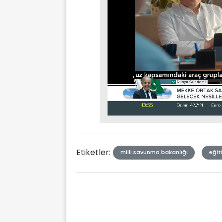
Stream
Mute
Type
Etiketler:
milli savunma bakanlığı
eğit