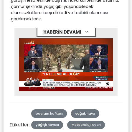
görüş mesafesinde düşme, hava kalitesinde azalma,
çamur şeklinde yağış gibi yaşanabilecek
olumsuzluklara karşı dikkatli ve tedbirli olunması
gerekmektedir.
HABERİN DEVAMI
Stream
Mute
Type
bayram haftası
soğuk hava
Etiketler:
yağışlı havası
Meteoroloji uyarı