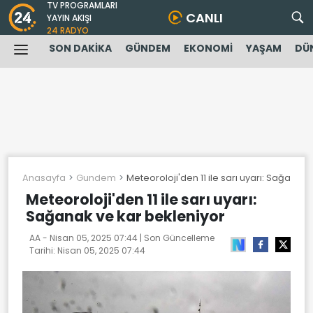
TV PROGRAMLARI
CANLI
YAYIN AKIŞI
24 RADYO
SON DAKİKA
GÜNDEM
EKONOMİ
YAŞAM
DÜ
Anasayfa
Gundem
Meteoroloji'den 11 ile sarı uyarı: Sağanak 
Meteoroloji'den 11 ile sarı uyarı:
Sağanak ve kar bekleniyor
AA -
Nisan 05, 2025 07:44
| Son Güncelleme
Tarihi:
Nisan 05, 2025 07:44