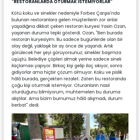
"RESTORANLARDA OTURMAK İSTEMİYORLAR"
Kötü koku ve sinekler nedeniyle Forbes Çarşısı'nda
bulunan restoranlara gelen müşterilerin zor anlar
yaşadığına dikkat çeken restoran kuryesi Yasin Ozan,
yaşanan duruma tepki gösterdi. Ozan, "Ben burada
restoran kuryesiyim. Bu sadece bugünlerde olan bir
olay değil, yaklaşık bir ay önce de yaşandı. Artık
görülecek her şeyi görüyorsunuz; sinekler başımıza
üşüştü. Belediye çöpleri almak yerine sadece sinek
ilaçlaması yapıyor. Birkaç kişi gelip ilaç sıkıyor, sonra
gidiyorlar ama hiçbir çözüm olmuyor. Koku ve pislik
hâlâ burada, gerçekten rezalet. Zaten bu restoranda
çoğu kişi oturmak istemiyor. Oturanların nasıl
oturduğunu bilmiyorum, muhtemelen bu duruma
alıştılar. Ama bizim burnumuz hâlâ alışmadı, durum
berbat" dedi.