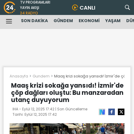
TV PROGRAMLARI
CANLI
YAYIN AKIŞI
24 RADYO
SON DAKİKA
GÜNDEM
EKONOMİ
YAŞAM
DÜ
Anasayfa
Gundem
Maaş krizi sokağa yansıdı! İzmir'de çöp
Maaş krizi sokağa yansıdı! İzmir'de
çöp dağları oluştu: Bu manzaradan
utanç duyuyorum
IHA -
Eylül 12, 2025 17:42
| Son Güncelleme
Tarihi:
Eylül 12, 2025 17:42