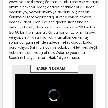
yevmiye esaslı maaş ödenmedi. Biz Temmuz maaşını
eksiksiz istiyoruz. Maaş dediğiniz sadece kuru ücret
değildir; yol, yemek, ikramiye de bunun içindedir.
Ödemeler tam yapılmadığı sürece eylem devam
edecek" dedi. Yıldız, işçilerin geçim sıkıntısına da
dikkat çekerek, "Buca'da en basit ev kirası 20 bin lira.
İşçi 50 bin lira maaş aldığında bunun 20 binini kiraya
veriyor. Elektrik, su, mutfak masrafları derken ay
sonunda işçinin elinde sadece nefes alacak kadar
para kalıyor. Bizim amacımız sokakları kirletmek değil,
hakkımız olan maaşı almak. Ödeme yapılınca
Buca'nın her yerini temizleriz" diye konuştu.
HABERİN DEVAMI
Video
Player
is
loading.