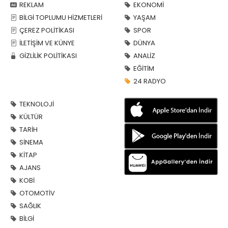
REKLAM
EKONOMİ
BİLGİ TOPLUMU HİZMETLERİ
YAŞAM
ÇEREZ POLİTİKASI
SPOR
İLETİŞİM VE KÜNYE
DÜNYA
GİZLİLİK POLİTİKASI
ANALİZ
EĞİTİM
24 RADYO
TEKNOLOJİ
KÜLTÜR
TARİH
SİNEMA
KİTAP
AJANS
KOBİ
OTOMOTİV
SAĞLIK
BİLGİ