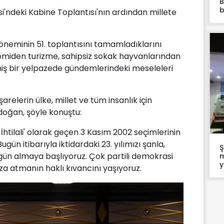
B
b
i'ndeki Kabine Toplantısı'nın ardından millete
öneminin 51. toplantısını tamamladıklarını
miden turizme, sahipsiz sokak hayvanlarından
eniş bir yelpazede gündemlerindeki meseleleri
işarelerin ülke, millet ve tüm insanlık için
rdoğan, şöyle konuştu:
 İhtilali' olarak geçen 3 Kasım 2002 seçimlerinin
ugün itibarıyla iktidardaki 23. yılımızı şanla,
Ş
n gün almaya başlıyoruz. Çok partili demokrasi
m
y
za atmanın haklı kıvancını yaşıyoruz.