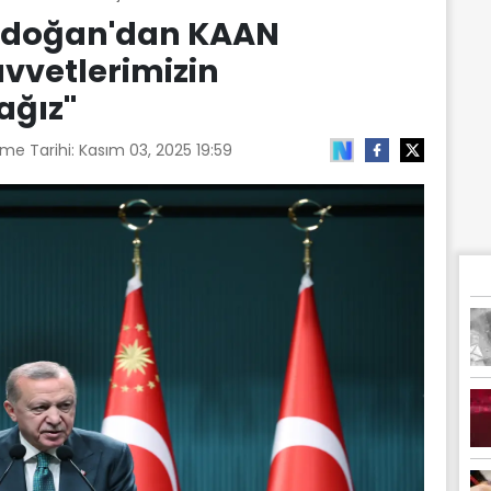
rdoğan'dan KAAN
uvvetlerimizin
ğız''
me Tarihi:
Kasım 03, 2025 19:59