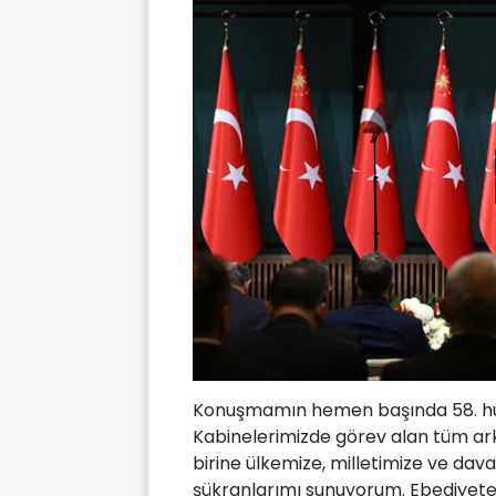
Konuşmamın hemen başında 58. hü
Kabinelerimizde görev alan tüm ark
birine ülkemize, milletimize ve dava
şükranlarımı sunuyorum. Ebediyete