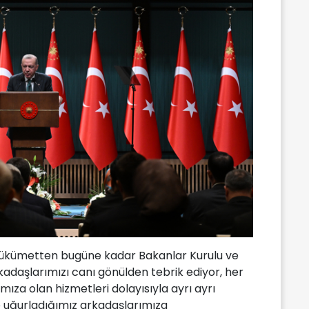
kümetten bugüne kadar Bakanlar Kurulu ve
adaşlarımızı canı gönülden tebrik ediyor, her
mıza olan hizmetleri dolayısıyla ayrı ayrı
 uğurladığımız arkadaşlarımıza