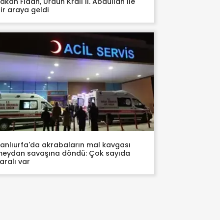
akan Fidan, Ürdün Kralı II. Abdullah ile
ir araya geldi
anlıurfa'da akrabaların mal kavgası
eydan savaşına döndü: Çok sayıda
aralı var