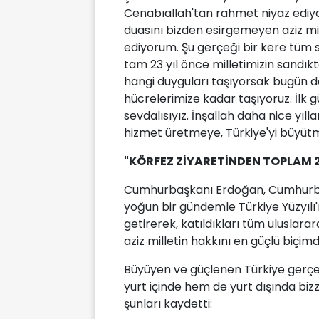
Cenabıallah'tan rahmet niyaz ediy
duasını bizden esirgemeyen aziz mil
ediyorum. Şu gerçeği bir kere tüm
tam 23 yıl önce milletimizin sand
hangi duyguları taşıyorsak bugün d
hücrelerimize kadar taşıyoruz. İlk g
sevdalısıyız. İnşallah daha nice yılla
hizmet üretmeye, Türkiye'yi büyü
"KÖRFEZ ZİYARETİNDEN TOPLAM
Cumhurbaşkanı Erdoğan, Cumhurbaşk
yoğun bir gündemle Türkiye Yüzyılı'
getirerek, katıldıkları tüm uluslarar
aziz milletin hakkını en güçlü biçim
Büyüyen ve güçlenen Türkiye gerçe
yurt içinde hem de yurt dışında bizz
şunları kaydetti: