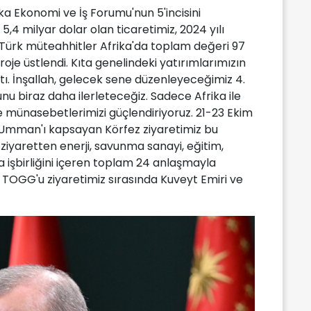
ka Ekonomi ve İş Forumu'nun 5'incisini
 5,4 milyar dolar olan ticaretimiz, 2024 yılı
 Türk müteahhitler Afrika'da toplam değeri 97
roje üstlendi. Kıta genelindeki yatırımlarımızın
ştı. İnşallah, gelecek sene düzenleyeceğimiz 4.
unu biraz daha ilerleteceğiz. Sadece Afrika ile
de münasebetlerimizi güçlendiriyoruz. 21-23 Ekim
e Umman'ı kapsayan Körfez ziyaretimiz bu
ziyaretten enerji, savunma sanayi, eğitim,
da işbirliğini içeren toplam 24 anlaşmayla
z TOGG'u ziyaretimiz sırasında Kuveyt Emiri ve