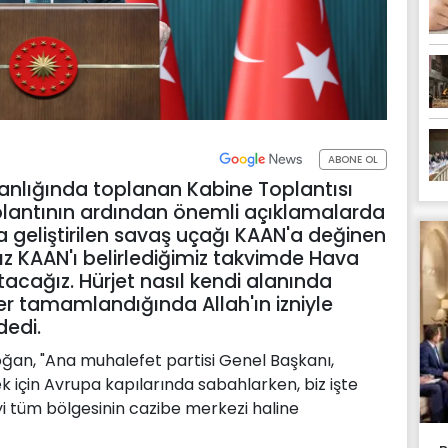
ABONE OL
lığında toplanan Kabine Toplantısı
plantının ardından önemli açıklamalarda
rla geliştirilen savaş uçağı KAAN'a değinen
ız KAAN'ı belirlediğimiz takvimde Hava
tacağız. Hürjet nasıl kendi alanında
er tamamlandığında Allah'ın izniyle
dedi.
an, "Ana muhalefet partisi Genel Başkanı,
k için Avrupa kapılarında sabahlarken, biz işte
'yi tüm bölgesinin cazibe merkezi haline