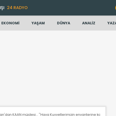
IŞI
24 RADYO
EKONOMİ
YAŞAM
DÜNYA
ANALİZ
YAZ
'dan KAAN müjdesi... ''Hava Kuvvetlerimizin envanterine katacağız''