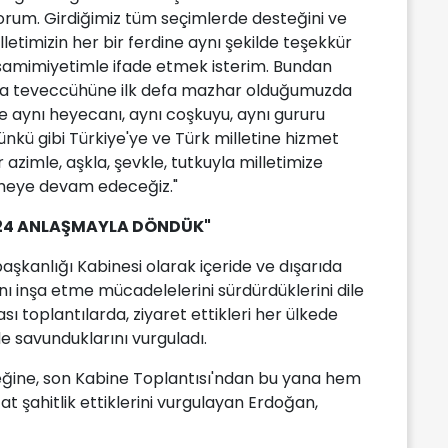
orum. Girdiğimiz tüm seçimlerde desteğini ve
letimizin her bir ferdine aynı şekilde teşekkür
 samimiyetimle ifade etmek isterim. Bundan
ıkta teveccühüne ilk defa mazhar olduğumuzda
e aynı heyecanı, aynı coşkuyu, aynı gururu
ünkü gibi Türkiye'ye ve Türk milletine hizmet
r azimle, aşkla, şevkle, tutkuyla milletimize
tmeye devam edeceğiz."
 24 ANLAŞMAYLA DÖNDÜK"
anlığı Kabinesi olarak içeride ve dışarıda
nı inşa etme mücadelelerini sürdürdüklerini dile
ası toplantılarda, ziyaret ettikleri her ülkede
de savunduklarını vurguladı.
ğine, son Kabine Toplantısı'ndan bu yana hem
at şahitlik ettiklerini vurgulayan Erdoğan,