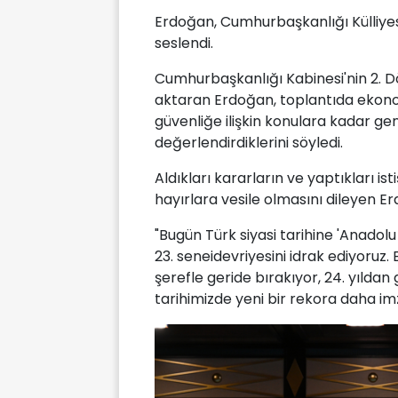
Erdoğan, Cumhurbaşkanlığı Külliyes
seslendi.
Cumhurbaşkanlığı Kabinesi'nin 2. D
aktaran Erdoğan, toplantıda ekono
güvenliğe ilişkin konulara kadar g
değerlendirdiklerini söyledi.
Aldıkları kararların ve yaptıkları ist
hayırlara vesile olmasını dileyen E
"Bugün Türk siyasi tarihine 'Anadolu
23. seneidevriyesini idrak ediyoruz. B
şerefle geride bırakıyor, 24. yılda
tarihimizde yeni bir rekora daha im