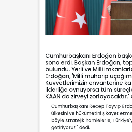
Cumhurbaşkanı Erdoğan başkan
sona erdi. Başkan Erdoğan, to
bulundu. Yerli ve Milli imkanla
Erdoğan, 'Milli muharip uçağım
Kuvvetlerimizin envanterine ka
liderliğe oynuyorsa tüm süreçl
KAAN da zirveyi zorlayacaktır.' 
Cumhurbaşkanı Recep Tayyip Erdoğ
ülkesini ve hükümetini şikayet etme
böyle stratejik hamlelerle, Türkiye
getiriyoruz." dedi.