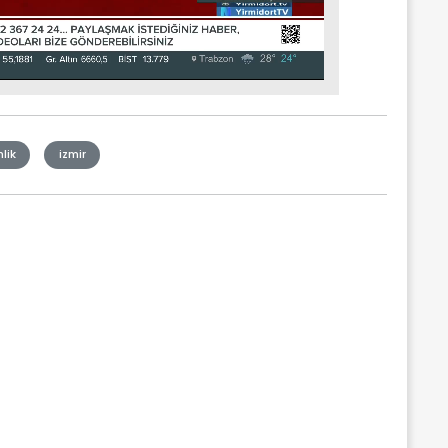
lik
izmir