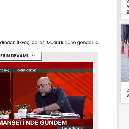
3
A
g
dından İl Göç İdaresi Müdürlüğüne gönderildi.
ERİN DEVAMI
2
S