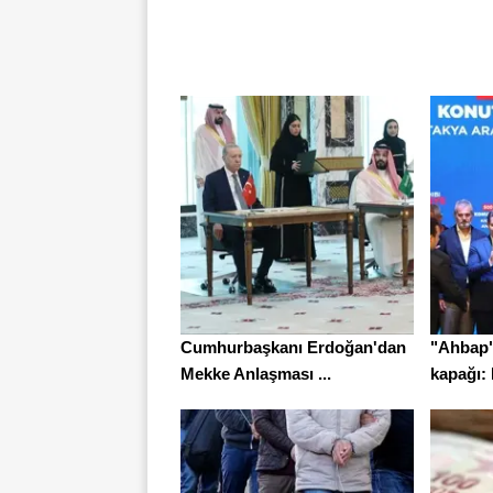
Cumhurbaşkanı Erdoğan'dan
"Ahbap"
Mekke Anlaşması ...
kapağı: 