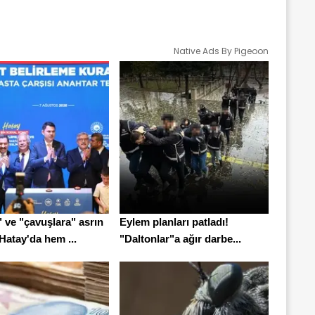
Native Ads By Pigeoon
 ve "çavuşlara" asrın
Eylem planları patladı!
Hatay'da hem ...
"Daltonlar"a ağır darbe...