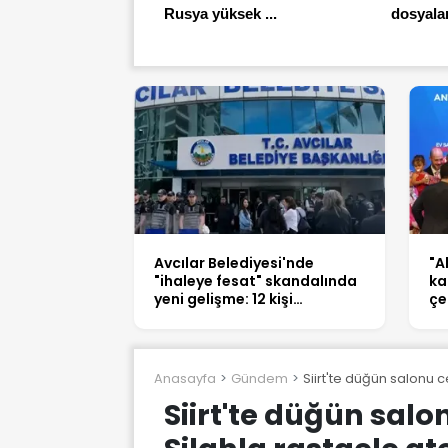
Rusya yüksek ...
dosyaları
Avcılar Belediyesi'nde
"A
"ihaleye fesat" skandalında
ka
yeni gelişme: 12 kişi
çe
tutuklandı
ya
Anasayfa
Gündem
Siirt'te düğün salonu 
Siirt'te düğün sal