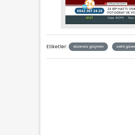
Stream
Mute
Type
Etiketler:
düzensiz göçmen
sahil güven