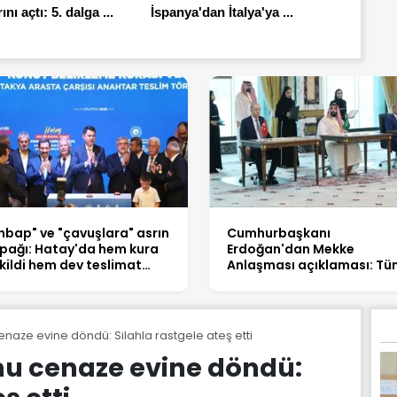
nı açtı: 5. dalga ...
İspanya'dan İtalya'ya ...
hbap" ve "çavuşlara" asrın
Cumhurbaşkanı
pağı: Hatay'da hem kura
Erdoğan'dan Mekke
kildi hem dev teslimat
Anlaşması açıklaması: Tü
pıldı
kardeş ülkelerin katılımın
açık
cenaze evine döndü: Silahla rastgele ateş etti
onu cenaze evine döndü: