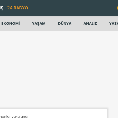
IŞI
24 RADYO
EKONOMİ
YAŞAM
DÜNYA
ANALİZ
YAZ
menler yakalandı