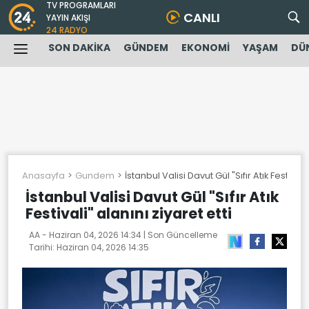
TV PROGRAMLARI
CANLI
YAYIN AKIŞI
24 RADYO
SON DAKİKA
GÜNDEM
EKONOMİ
YAŞAM
DÜ
Anasayfa
Gundem
İstanbul Valisi Davut Gül "Sıfır Atık Festivali"
İstanbul Valisi Davut Gül "Sıfır Atık
Festivali" alanını ziyaret etti
AA -
Haziran 04, 2026 14:34
| Son Güncelleme
Tarihi:
Haziran 04, 2026 14:35