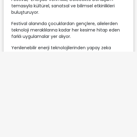
temasıyla kültürel, sanatsal ve bilimsel etkinlikleri
buluşturuyor.
Festival alanında çocuklardan gençlere, ailelerden
teknoloji meraklılarına kadar her kesime hitap eden
farklı uygulamalar yer alıyor.
Yenilenebilir enerji teknolojilerinden yapay zeka
destekli uygulamalara, geri dönüşüm atölyelerinden
sürdürülebilir ulaşım çözümlerine kadar çok geniş bir
içeriğe sahip festivalde döngüsel ekonomi
uygulamaları, atık yönetimi sistemleri, karbon ve su
ayak izi ölçüm alanları ile katılımcılar kendi çevresel
etkilerini analiz edebiliyor.
Sanal gerçeklik teknolojileriyle hazırlanan özel
deneyim alanlarında ise ekosistemlerde yaşanan
değişimler ve iklim krizinin etkileri interaktif biçimde
gözlemlenebiliyor.
Sıfır Atık Müze alanında, üretim ve tüketim
alışkanlıklarını sorgulayan sunumlar yer alırken,