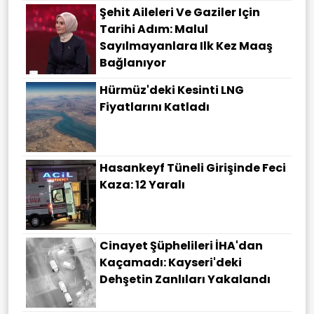
Şehit Aileleri Ve Gaziler Için
Tarihi Adım: Malul
Sayılmayanlara Ilk Kez Maaş
Bağlanıyor
Hürmüz'deki Kesinti LNG
Fiyatlarını Katladı
Hasankeyf Tüneli Girişinde Feci
Kaza: 12 Yaralı
Cinayet Şüphelileri İHA'dan
Kaçamadı: Kayseri'deki
Dehşetin Zanlıları Yakalandı