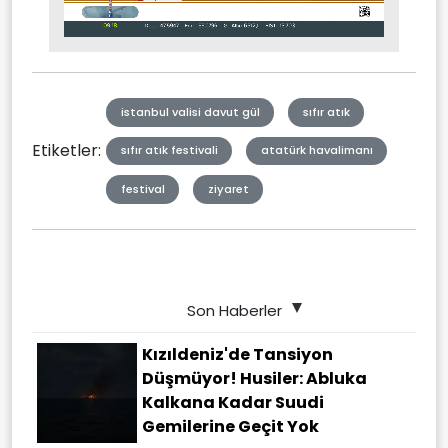
Stream
Unmute
Type
istanbul valisi davut gül
sıfır atık
Etiketler:
sıfır atık festivali
atatürk havalimanı
festival
ziyaret
Son Haberler
Kızıldeniz'de Tansiyon
Düşmüyor! Husiler: Abluka
Kalkana Kadar Suudi
Gemilerine Geçit Yok