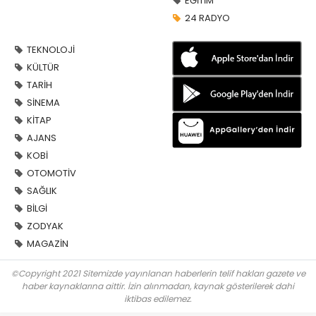
EĞİTİM
24 RADYO
TEKNOLOJİ
KÜLTÜR
TARİH
SİNEMA
KİTAP
AJANS
KOBİ
OTOMOTİV
SAĞLIK
BİLGİ
ZODYAK
MAGAZİN
©Copyright 2021 Sitemizde yayınlanan haberlerin telif hakları gazete ve
haber kaynaklarına aittir. İzin alınmadan, kaynak gösterilerek dahi
iktibas edilemez.