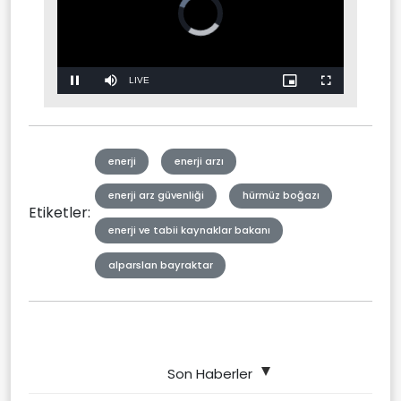
Stream
LIVE
Pause
Mute
Picture-
Fullscreen
in-
Picture
Type
enerji
enerji arzı
enerji arz güvenliği
hürmüz boğazı
Etiketler:
enerji ve tabii kaynaklar bakanı
alparslan bayraktar
Son Haberler