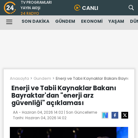
TV PROGRAMLARI
CANLI
YAYIN AKIŞI
24 RADYO
SON DAKİKA
GÜNDEM
EKONOMİ
YAŞAM
DÜ
Anasayfa
Gundem
Enerji ve Tabii Kaynaklar Bakanı Bayraktar
Enerji ve Tabii Kaynaklar Bakanı
Bayraktar'dan "enerji arz
güvenliği" açıklaması
AA -
Haziran 04, 2026 14:02
| Son Güncelleme
Tarihi:
Haziran 04, 2026 14:02