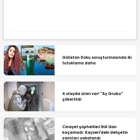
Gülistan Doku soruşturmasında iki
tutuklama daha
4 olayda izleri var! ''Ay Grubu''
çökertildi
Cinayet şüphelileri İHA'dan
kaçamadı: Kayseri'deki dehşetin
zanlıları yakalandı