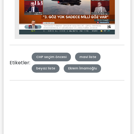
Stream
Mute
Type
CHP seçim öncesi
mavi liste
Etiketler:
beyaz liste
Ekrem İmamoğlu