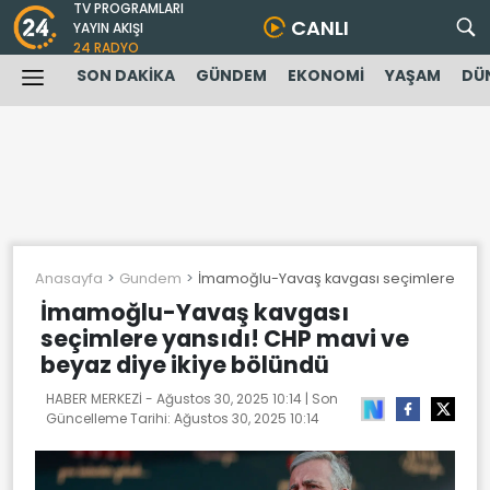
TV PROGRAMLARI
CANLI
YAYIN AKIŞI
24 RADYO
SON DAKİKA
GÜNDEM
EKONOMİ
YAŞAM
DÜ
Anasayfa
Gundem
İmamoğlu-Yavaş kavgası seçimlere yansıd
İmamoğlu-Yavaş kavgası
seçimlere yansıdı! CHP mavi ve
beyaz diye ikiye bölündü
HABER MERKEZİ -
Ağustos 30, 2025 10:14
| Son
Güncelleme Tarihi:
Ağustos 30, 2025 10:14