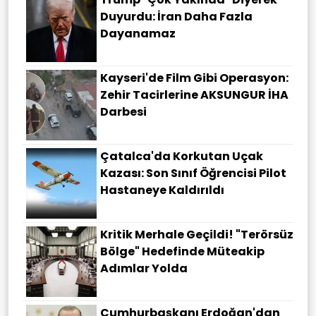
Duyurdu: İran Daha Fazla
Dayanamaz
Kayseri'de Film Gibi Operasyon:
Zehir Tacirlerine AKSUNGUR İHA
Darbesi
Çatalca'da Korkutan Uçak
Kazası: Son Sınıf Öğrencisi Pilot
Hastaneye Kaldırıldı
Kritik Merhale Geçildi! "Terörsüz
Bölge" Hedefinde Müteakip
Adımlar Yolda
Cumhurbaşkanı Erdoğan'dan