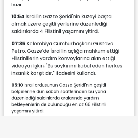
hazır.
10:54
İsrail'in Gazze Şeridi'nin kuzeyi başta
olmak üzere çeşitli yerlerine düzenlediği
saldırılarda 4 Filistinli yaşamını yitirdi.
07:35
Kolombiya Cumhurbaşkanı Gustavo
Petro, Gazze'de İsrail'in açlığa mahkum ettiği
Filistinlilerin yardım konvoylarına akın ettiği
videoya ilişkin, "Bu soykırımı kabul eden herkes
insanlık karşıtıdır." ifadesini kullandı.
05:10
İsrail ordusunun Gazze Şeridi'nin çeşitli
bölgelerine dün sabah saatlerinden bu yana
düzenlediği saldırılarda aralarında yardım
bekleyenlerin de bulunduğu en az 66 Filistinli
yaşamını yitirdi.
05:00
Dünyanın en yoğun nüfuslu şehirlerinden
birinde, İsrail ordusu, kara, hava ve deniz desteğiyle
yaklaşık bir milyon Filistinlinin yaşadığı, 56