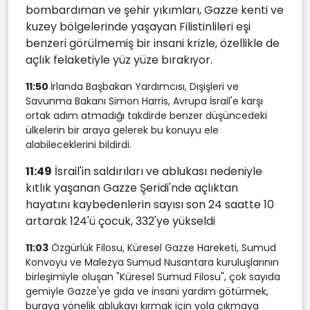
bombardıman ve şehir yıkımları, Gazze kenti ve
kuzey bölgelerinde yaşayan Filistinlileri eşi
benzeri görülmemiş bir insani krizle, özellikle de
açlık felaketiyle yüz yüze bırakıyor.
11:50
İrlanda Başbakan Yardımcısı, Dışişleri ve
Savunma Bakanı Simon Harris, Avrupa İsrail'e karşı
ortak adım atmadığı takdirde benzer düşüncedeki
ülkelerin bir araya gelerek bu konuyu ele
alabileceklerini bildirdi.
11:49
İsrail'in saldırıları ve ablukası nedeniyle
kıtlık yaşanan Gazze Şeridi'nde açlıktan
hayatını kaybedenlerin sayısı son 24 saatte 10
artarak 124'ü çocuk, 332'ye yükseldi
11:03
Özgürlük Filosu, Küresel Gazze Hareketi, Sumud
Konvoyu ve Malezya Sumud Nusantara kuruluşlarının
birleşimiyle oluşan "Küresel Sumud Filosu", çok sayıda
gemiyle Gazze'ye gıda ve insani yardım götürmek,
buraya yönelik ablukayı kırmak için yola çıkmaya