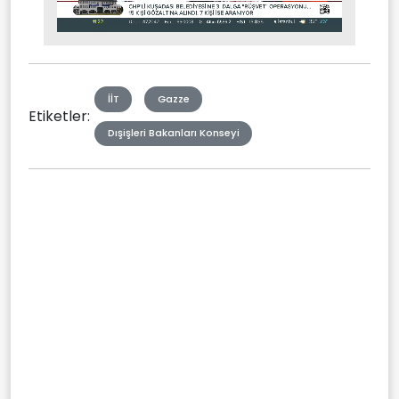
Stream
Mute
Type
İİT
Gazze
Etiketler:
Dışişleri Bakanları Konseyi