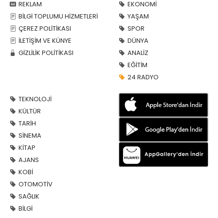
REKLAM
EKONOMİ
BİLGİ TOPLUMU HİZMETLERİ
YAŞAM
ÇEREZ POLİTİKASI
SPOR
İLETİŞİM VE KÜNYE
DÜNYA
GİZLİLİK POLİTİKASI
ANALİZ
EĞİTİM
24 RADYO
TEKNOLOJİ
KÜLTÜR
TARİH
SİNEMA
KİTAP
AJANS
KOBİ
OTOMOTİV
SAĞLIK
BİLGİ