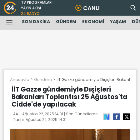
TV PROGRAMLARI
CANLI
YAYIN AKIŞI
24 RADYO
SON DAKİKA
GÜNDEM
EKONOMİ
YAŞAM
DÜ
Anasayfa
Gundem
İİT Gazze gündemiyle Dışişleri Bakanları 
İİT Gazze gündemiyle Dışişleri
Bakanları Toplantısı 25 Ağustos'ta
Cidde'de yapılacak
AA -
Ağustos 22, 2025 14:31
| Son Güncelleme
Tarihi:
Ağustos 22, 2025 14:31