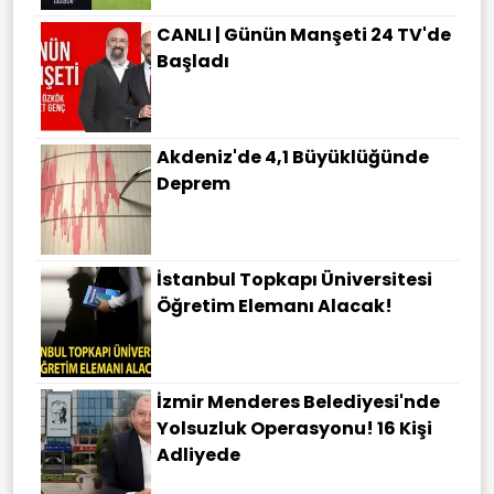
CANLI | Günün Manşeti 24 TV'de
Başladı
Akdeniz'de 4,1 Büyüklüğünde
Deprem
İstanbul Topkapı Üniversitesi
Öğretim Elemanı Alacak!
İzmir Menderes Belediyesi'nde
Yolsuzluk Operasyonu! 16 Kişi
Adliyede