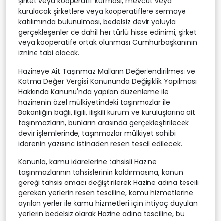
şirket veya kooperatif kurması, mevcut veya
kurulacak şirketlere veya kooperatiflere sermaye
katılımında bulunulması, bedelsiz devir yoluyla
gerçekleşenler de dahil her türlü hisse edinimi, şirket
veya kooperatife ortak olunması Cumhurbaşkanının
iznine tabi olacak.
Hazineye Ait Taşınmaz Malların Değerlendirilmesi ve
Katma Değer Vergisi Kanununda Değişiklik Yapılması
Hakkında Kanunu'nda yapılan düzenleme ile
hazinenin özel mülkiyetindeki taşınmazlar ile
Bakanlığın bağlı, ilgili, ilişkili kurum ve kuruluşlarına ait
taşınmazların, bunların arasında gerçekleştirilecek
devir işlemlerinde, taşınmazlar mülkiyet sahibi
idarenin yazısına istinaden resen tescil edilecek.
Kanunla, kamu idarelerine tahsisli Hazine
taşınmazlarının tahsislerinin kaldırmasına, kanun
gereği tahsis amacı değiştirilerek Hazine adına tescili
gereken yerlerin resen tesciline, kamu hizmetlerine
ayrılan yerler ile kamu hizmetleri için ihtiyaç duyulan
yerlerin bedelsiz olarak Hazine adına tesciline, bu