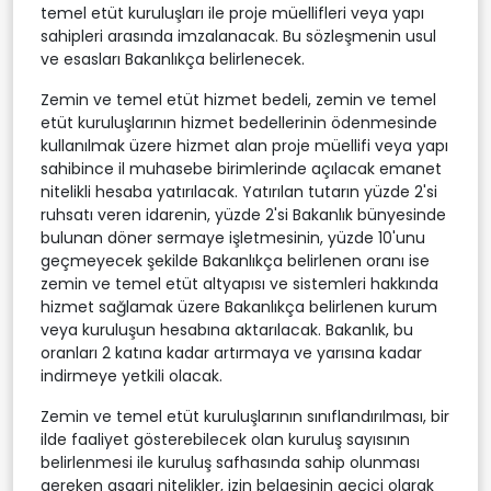
temel etüt kuruluşları ile proje müellifleri veya yapı
sahipleri arasında imzalanacak. Bu sözleşmenin usul
ve esasları Bakanlıkça belirlenecek.
Zemin ve temel etüt hizmet bedeli, zemin ve temel
etüt kuruluşlarının hizmet bedellerinin ödenmesinde
kullanılmak üzere hizmet alan proje müellifi veya yapı
sahibince il muhasebe birimlerinde açılacak emanet
nitelikli hesaba yatırılacak. Yatırılan tutarın yüzde 2'si
ruhsatı veren idarenin, yüzde 2'si Bakanlık bünyesinde
bulunan döner sermaye işletmesinin, yüzde 10'unu
geçmeyecek şekilde Bakanlıkça belirlenen oranı ise
zemin ve temel etüt altyapısı ve sistemleri hakkında
hizmet sağlamak üzere Bakanlıkça belirlenen kurum
veya kuruluşun hesabına aktarılacak. Bakanlık, bu
oranları 2 katına kadar artırmaya ve yarısına kadar
indirmeye yetkili olacak.
Zemin ve temel etüt kuruluşlarının sınıflandırılması, bir
ilde faaliyet gösterebilecek olan kuruluş sayısının
belirlenmesi ile kuruluş safhasında sahip olunması
gereken asgari nitelikler, izin belgesinin geçici olarak