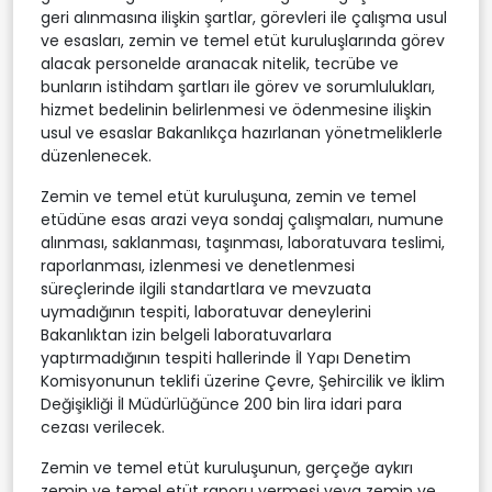
geri alınmasına ilişkin şartlar, görevleri ile çalışma usul
ve esasları, zemin ve temel etüt kuruluşlarında görev
alacak personelde aranacak nitelik, tecrübe ve
bunların istihdam şartları ile görev ve sorumlulukları,
hizmet bedelinin belirlenmesi ve ödenmesine ilişkin
usul ve esaslar Bakanlıkça hazırlanan yönetmeliklerle
düzenlenecek.
Zemin ve temel etüt kuruluşuna, zemin ve temel
etüdüne esas arazi veya sondaj çalışmaları, numune
alınması, saklanması, taşınması, laboratuvara teslimi,
raporlanması, izlenmesi ve denetlenmesi
süreçlerinde ilgili standartlara ve mevzuata
uymadığının tespiti, laboratuvar deneylerini
Bakanlıktan izin belgeli laboratuvarlara
yaptırmadığının tespiti hallerinde İl Yapı Denetim
Komisyonunun teklifi üzerine Çevre, Şehircilik ve İklim
Değişikliği İl Müdürlüğünce 200 bin lira idari para
cezası verilecek.
Zemin ve temel etüt kuruluşunun, gerçeğe aykırı
zemin ve temel etüt raporu vermesi veya zemin ve