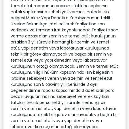
temel etüt raporunun yapının statik hesaplarının
hatalı yapılmasına sebebiyet vermesi halinde izin
belgesi Merkez Yapı Denetim Komisyonunun teklifi
üzerine Bakanlıkça iptal edilerek faaliyetine son
verilecek ve teminatı irat kaydolunacak. Faaliyete son
verme cezası alan zemin ve temel etüt kuruluşunun
ortakları 3 yıl süreyle herhangi bir zemin ve temel
etüt, yapı denetim veya laboratuvar kuruluşunda
teknik bir görev alamayacak ve başka bir zemin ve
temel etüt veya yapı denetim veya laboratuvar
kuruluşunun ortağı olamayacak. Zemin ve temel etüt
kuruluşunun ilgili hüküm kapsamında izin belgesinin
iptaline sebebiyet veren veya zemin ve temel etüt
kuruluşuna son 5 takvim yılı içerisinde 3 ayrı
değerlendirme raporu kapsamında 3 adet idari para
cezası uygulanmasına sebebiyet vererek kayıtları
tutulan teknik personel 3 yıl süre ile herhangi bir
zemin ve temel etüt, yapı denetim veya laboratuvar
kuruluşunda teknik bir görev alamayacak ve başka bir
zemin ve temel etüt veya yapı denetim veya
laboratuvar kuruluşunun ortağı olamayacak.