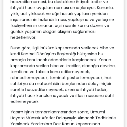
haczedilememesi, bu desteklere ihtiyati tedbir ve
ihtiyati haciz uygulanmaması amaçlanıyor. Kanunla,
yıkık, acil yıkılacak ve ağır hasarlı yapıların yeniden
inşa sürecinin hızlandırılması, yapılaşma ve yerleşme
faaliyetlerinin önünün açılması ile kamu düzeni ve
günlük yaşamın olağan akışının sağlanması
hedefleniyor.
Buna göre, ilgili hüküm kapsamında verilecek hibe ve
kredi Kentsel Dönüşüm Başkanlığı bütçesine bu
amaçla konulacak ödeneklerle karşılanacak. Kanun
kapsamında verilen hibe ve krediler, alacağın devrine,
temlikine ve takasa konu edilemeyecek,
rehnedilemeyecek, teminat gösterilemeyecek, hak
sahibi ya da müteahhidin borçlarından dolayı hiçbir
suretle haczedilemeyecek, üzerine ihtiyati tedbir,
ihtiyati haciz konulamayacak ve iflas masasına dahil
edilemeyecek.
Yapım işinin tamamlanmasından sonra, Umumi
Hayata Müessir Afetler Dolayısıyla Alınacak Tedbirlerle
Yapılacak Yardımlara Dair Kanun kapsamında