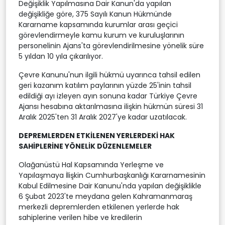
Değişiklik Yapılmasına Dair Kanun'da yapılan
değişikliğe göre, 375 Sayılı Kanun Hükmünde
Kararname kapsamında kurumlar arası geçici
görevlendirmeyle kamu kurum ve kuruluşlarının
personelinin Ajans'ta görevlendirilmesine yönelik süre
5 yıldan 10 yıla çıkarılıyor.
Çevre Kanunu'nun ilgili hükmü uyarınca tahsil edilen
geri kazanım katılım paylarının yüzde 25'inin tahsil
edildiği ayı izleyen ayın sonuna kadar Türkiye Çevre
Ajansı hesabına aktarılmasına ilişkin hükmün süresi 31
Aralık 2025'ten 31 Aralık 2027'ye kadar uzatılacak.
DEPREMLERDEN ETKİLENEN YERLERDEKİ HAK
SAHİPLERİNE YÖNELİK DÜZENLEMELER
Olağanüstü Hal Kapsamında Yerleşme ve
Yapılaşmaya İlişkin Cumhurbaşkanlığı Kararnamesinin
Kabul Edilmesine Dair Kanunu'nda yapılan değişiklikle
6 Şubat 2023'te meydana gelen Kahramanmaraş
merkezli depremlerden etkilenen yerlerde hak
sahiplerine verilen hibe ve kredilerin