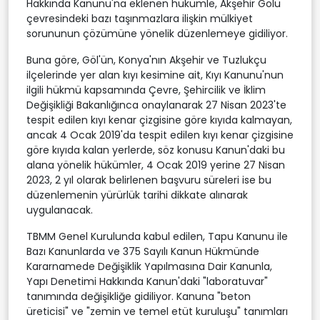
Hakkında Kanunu'na eklenen hükümle, Akşehir Gölü
çevresindeki bazı taşınmazlara ilişkin mülkiyet
sorununun çözümüne yönelik düzenlemeye gidiliyor.
Buna göre, Göl'ün, Konya'nın Akşehir ve Tuzlukçu
ilçelerinde yer alan kıyı kesimine ait, Kıyı Kanunu'nun
ilgili hükmü kapsamında Çevre, Şehircilik ve İklim
Değişikliği Bakanlığınca onaylanarak 27 Nisan 2023'te
tespit edilen kıyı kenar çizgisine göre kıyıda kalmayan,
ancak 4 Ocak 2019'da tespit edilen kıyı kenar çizgisine
göre kıyıda kalan yerlerde, söz konusu Kanun'daki bu
alana yönelik hükümler, 4 Ocak 2019 yerine 27 Nisan
2023, 2 yıl olarak belirlenen başvuru süreleri ise bu
düzenlemenin yürürlük tarihi dikkate alınarak
uygulanacak.
TBMM Genel Kurulunda kabul edilen, Tapu Kanunu ile
Bazı Kanunlarda ve 375 Sayılı Kanun Hükmünde
Kararnamede Değişiklik Yapılmasına Dair Kanunla,
Yapı Denetimi Hakkında Kanun'daki "laboratuvar"
tanımında değişikliğe gidiliyor. Kanuna "beton
üreticisi" ve "zemin ve temel etüt kuruluşu" tanımları