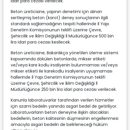
idari para cezası verilecek.
Beton üreticisine, yapının denetimi için alınan
sertleşmiş beton (karot) deney sonuçlarının ilgili
standardı sağlamadığının tespiti hallerinde İl Yapı
Denetim Komisyonunun teklifi üzerine Çevre,
Şehircilik ve İklim Değişikliği İl Müdürlüğünce 500 bin
lira idari para cezası kesilecek.
Beton üreticisine, Bakanlıkça yönetilen izleme sistemi
kapsamında dökülen betonlarda, mikser etiketi
ve/veya kare kodlu irsaliyenin bulunmaması ve/veya
mikser etiketi ile karekodlu irsaliyenin uyuşmaması
hallerinde İl Yapı Denetim Komisyonunun teklifi
üzerine Çevre, Şehircilik ve İklim Değişikliği İl
Müdürlüğünce 250 bin lira idari para cezası verilecek.
Kanunla laboratuvarlar tarafından verilen hizmetler
için azami bedelin yanında asgari bedel de getiriliyor.
Laboratuvarların beton deneyine ilişkin alacakları
bedellerin, beton kalitesinin düşmesinin engellenmesi
amacıyla asgari bedelin de belirleneceği hüküm