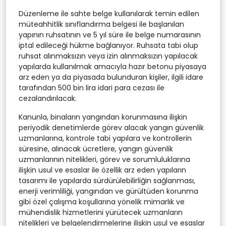
Düzenleme ile sahte belge kullanılarak temin edilen
müteahhitlik sınıflandırma belgesi ile başlanılan
yapının ruhsatının ve 5 yıl süre ile belge numarasının
iptal edileceği hükme bağlanıyor. Ruhsata tabi olup
ruhsat alınmaksızın veya izin alınmaksızın yapılacak
yapılarda kullanılmak amacıyla hazır betonu piyasaya
arz eden ya da piyasada bulunduran kişiler, ilgili idare
tarafından 500 bin lira idari para cezası ile
cezalandırılacak.
Kanunla, binaların yangından korunmasına ilişkin
periyodik denetimlerde görev alacak yangın güvenlik
uzmanlarına, kontrole tabi yapılara ve kontrollerin
süresine, alınacak ücretlere, yangın güvenlik
uzmanlarının nitelikleri, görev ve sorumluluklarına
ilişkin usul ve esaslar ile özellik arz eden yapıların
tasarımı ile yapılarda sürdürülebilirliğin sağlanması,
enerji verimliliği, yangından ve gürültüden korunma
gibi özel çalışma koşullarına yönelik mimarlık ve
mühendislik hizmetlerini yürütecek uzmanların
nitelikleri ve belgelendirmelerine ilişkin usul ve esaslar