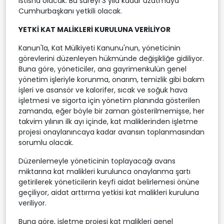
istisna olacak. Bu süreyi 3 yıla kadar uzatmaya
Cumhurbaşkanı yetkili olacak.
YETKİ KAT MALİKLERİ KURULUNA VERİLİYOR
Kanun'la, Kat Mülkiyeti Kanunu'nun, yöneticinin
görevlerini düzenleyen hükmünde değişikliğe gidiliyor.
Buna göre, yöneticiler, ana gayrimenkulün genel
yönetim işleriyle korunma, onarım, temizlik gibi bakım
işleri ve asansör ve kalorifer, sıcak ve soğuk hava
işletmesi ve sigorta için yönetim planında gösterilen
zamanda, eğer böyle bir zaman gösterilmemişse, her
takvim yılının ilk ayı içinde, kat maliklerinden işletme
projesi onaylanıncaya kadar avansın toplanmasından
sorumlu olacak.
Düzenlemeyle yöneticinin toplayacağı avans
miktarına kat malikleri kurulunca onaylanma şartı
getirilerek yöneticilerin keyfi aidat belirlemesi önüne
geçiliyor, aidat arttırma yetkisi kat malikleri kuruluna
veriliyor.
Buna göre, işletme projesi kat malikleri genel