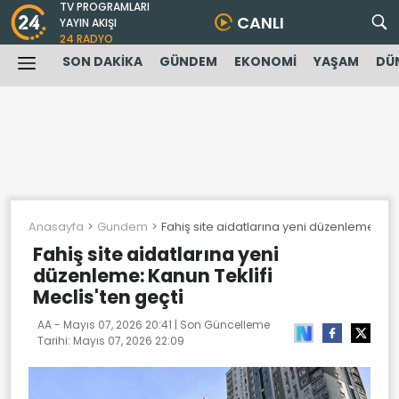
TV PROGRAMLARI
CANLI
YAYIN AKIŞI
24 RADYO
SON DAKİKA
GÜNDEM
EKONOMİ
YAŞAM
DÜ
Anasayfa
Gundem
Fahiş site aidatlarına yeni düzenleme: Kan
Fahiş site aidatlarına yeni
düzenleme: Kanun Teklifi
Meclis'ten geçti
AA -
Mayıs 07, 2026 20:41
| Son Güncelleme
Tarihi:
Mayıs 07, 2026 22:09