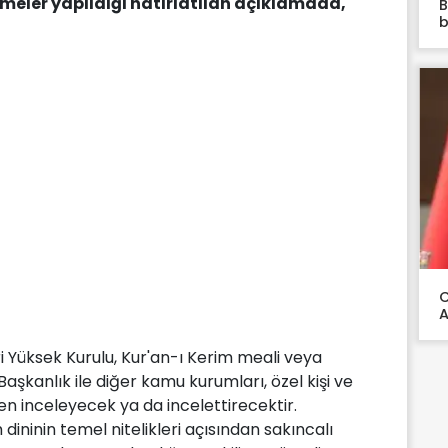
emeler yapıldığı hatırlatılan açıklamada,
B
b
C
A
ri Yüksek Kurulu, Kur'an-ı Kerim meali veya
Başkanlık ile diğer kamu kurumları, özel kişi ve
sen inceleyecek ya da incelettirecektir.
ininin temel nitelikleri açısından sakıncalı