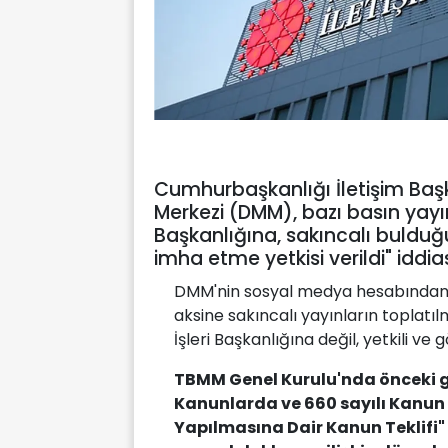
Cumhurbaşkanlığı İletişim Ba
Merkezi (DMM), bazı basın yayın
Başkanlığına, sakıncalı bulduğ
imha etme yetkisi verildi" iddia
DMM'nin sosyal medya hesabından y
aksine sakıncalı yayınların toplat
İşleri Başkanlığına değil, yetkili ve g
TBMM Genel Kurulu'nda önceki g
Kanunlarda ve 660 sayılı Kanu
Yapılmasına Dair Kanun Teklifi" i