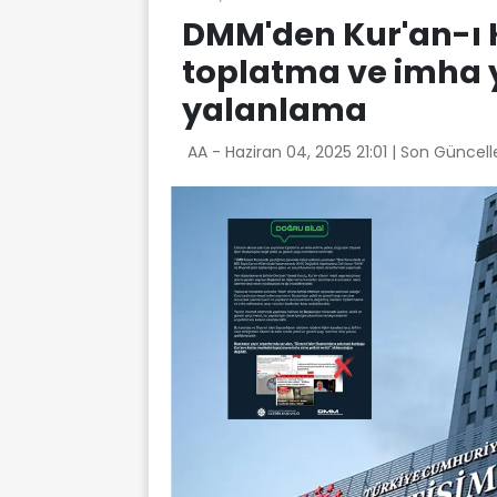
DMM'den Kur'an-ı 
toplatma ve imha ye
yalanlama
AA -
Haziran 04, 2025 21:01
| Son Güncell