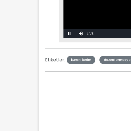
Stream
Mute
Type
Etiketler:
kuranı kerim
dezenformasyon