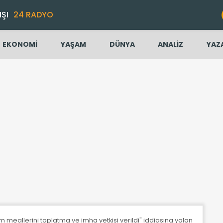
IŞI
24 RADYO
EKONOMİ
YAŞAM
DÜNYA
ANALİZ
YAZ
 meallerini toplatma ve imha yetkisi verildi" iddiasına yalanlama