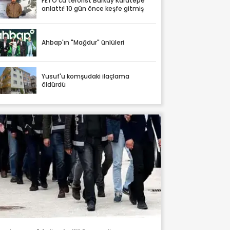
FETÖ'cü terörist Burkay Karatepe
anlattı! 10 gün önce keşfe gitmiş
Ahbap'ın "Mağdur" ünlüleri
Yusuf'u komşudaki ilaçlama
öldürdü