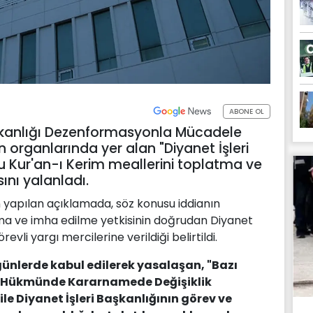
ABONE OL
şkanlığı Dezenformasyonla Mücadele
 organlarında yer alan "Diyanet İşleri
u Kur'an-ı Kerim meallerini toplatma ve
sını yalanladı.
apılan açıklamada, söz konusu iddianın
ılma ve imha edilme yetkisinin doğrudan Diyanet
örevli yargı mercilerine verildiği belirtildi.
ünlerde kabul edilerek yasalaşan, "Bazı
n Hükmünde Kararnamede Değişiklik
le Diyanet İşleri Başkanlığının görev ve