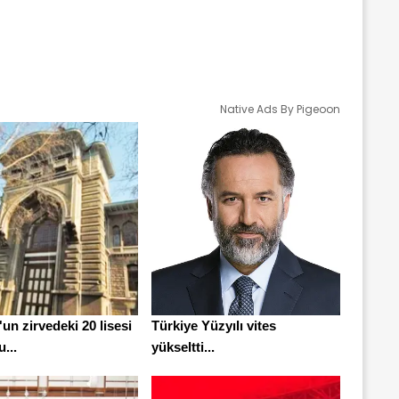
Native Ads By Pigeoon
'un zirvedeki 20 lisesi
Türkiye Yüzyılı vites
u...
yükseltti...