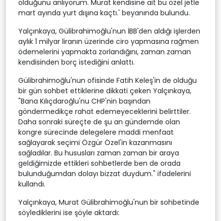
olduğunu anlıyorum. Murat kendisine ait bu özel jetle
mart ayında yurt dışına kaçtı.' beyanında bulundu.
Yalçınkaya, Gülibrahimoğlu'nun İBB'den aldığı işlerden
aylık 1 milyar liranın üzerinde ciro yapmasına rağmen
ödemelerini yapmakta zorlandığını, zaman zaman
kendisinden borç istediğini anlattı.
Gülibrahimoğlu'nun ofisinde Fatih Keleş'in de olduğu
bir gün sohbet ettiklerine dikkati çeken Yalçınkaya,
"Bana Kılıçdaroğlu'nu CHP'nin başından
göndermedikçe rahat edemeyeceklerini belirttiler.
Daha sonraki süreçte de şu an gündemde olan
kongre sürecinde delegelere maddi menfaat
sağlayarak seçimi Özgür Özel'in kazanmasını
sağladılar. Bu hususları zaman zaman bir araya
geldiğimizde ettikleri sohbetlerde ben de orada
bulunduğumdan dolayı bizzat duydum." ifadelerini
kullandı.
Yalçınkaya, Murat Gülibrahimoğlu'nun bir sohbetinde
söylediklerini ise şöyle aktardı: