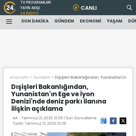
TV PROGRAMLARI
CANLI
YAYIN AKIŞI
24 RADYO
SON DAKİKA
GÜNDEM
EKONOMİ
YAŞAM
DÜ
Anasayfa
Gundem
Dışişleri Bakanlığından, Yunanistan'ın Ege 
Dışişleri Bakanlığından,
Yunanistan'ın Ege ve İyon
Denizi'nde deniz parkı ilanına
ilişkin açıklama
AA -
Temmuz 21, 2025 13:05
| Son Güncelleme
Tarihi:
Temmuz 21, 2025 13:05