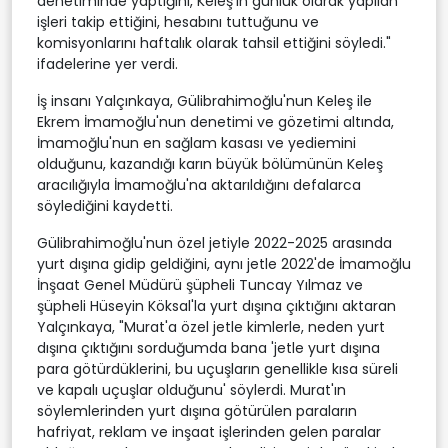
denetiminde yaptığını, Keleş'in günlük olarak yapılan
işleri takip ettiğini, hesabını tuttuğunu ve
komisyonlarını haftalık olarak tahsil ettiğini söyledi."
ifadelerine yer verdi.
İş insanı Yalçınkaya, Gülibrahimoğlu'nun Keleş ile
Ekrem İmamoğlu'nun denetimi ve gözetimi altında,
İmamoğlu'nun en sağlam kasası ve yediemini
olduğunu, kazandığı karın büyük bölümünün Keleş
aracılığıyla İmamoğlu'na aktarıldığını defalarca
söylediğini kaydetti.
Gülibrahimoğlu'nun özel jetiyle 2022-2025 arasında
yurt dışına gidip geldiğini, aynı jetle 2022'de İmamoğlu
İnşaat Genel Müdürü şüpheli Tuncay Yılmaz ve
şüpheli Hüseyin Köksal'la yurt dışına çıktığını aktaran
Yalçınkaya, "Murat'a özel jetle kimlerle, neden yurt
dışına çıktığını sorduğumda bana 'jetle yurt dışına
para götürdüklerini, bu uçuşların genellikle kısa süreli
ve kapalı uçuşlar olduğunu' söylerdi. Murat'ın
söylemlerinden yurt dışına götürülen paraların
hafriyat, reklam ve inşaat işlerinden gelen paralar