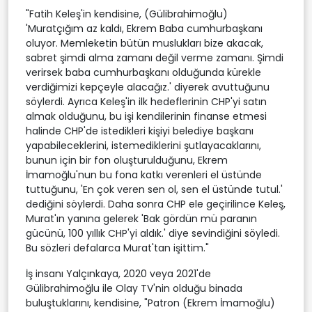
"Fatih Keleş'in kendisine, (Gülibrahimoğlu)
'Muratçığım az kaldı, Ekrem Baba cumhurbaşkanı
oluyor. Memleketin bütün muslukları bize akacak,
sabret şimdi alma zamanı değil verme zamanı. Şimdi
verirsek baba cumhurbaşkanı olduğunda kürekle
verdiğimizi kepçeyle alacağız.' diyerek avuttuğunu
söylerdi. Ayrıca Keleş'in ilk hedeflerinin CHP'yi satın
almak olduğunu, bu işi kendilerinin finanse etmesi
halinde CHP'de istedikleri kişiyi belediye başkanı
yapabileceklerini, istemediklerini şutlayacaklarını,
bunun için bir fon oluşturulduğunu, Ekrem
İmamoğlu'nun bu fona katkı verenleri el üstünde
tuttuğunu, 'En çok veren sen ol, sen el üstünde tutul.'
dediğini söylerdi. Daha sonra CHP ele geçirilince Keleş,
Murat'ın yanına gelerek 'Bak gördün mü paranın
gücünü, 100 yıllık CHP'yi aldık.' diye sevindiğini söyledi.
Bu sözleri defalarca Murat'tan işittim."
İş insanı Yalçınkaya, 2020 veya 2021'de
Gülibrahimoğlu ile Olay TV'nin olduğu binada
buluştuklarını, kendisine, "Patron (Ekrem İmamoğlu)