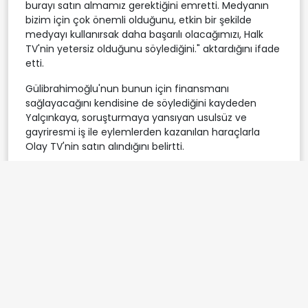
burayı satın almamız gerektiğini emretti. Medyanın
bizim için çok önemli olduğunu, etkin bir şekilde
medyayı kullanırsak daha başarılı olacağımızı, Halk
TV'nin yetersiz olduğunu söylediğini." aktardığını ifade
etti.
Gülibrahimoğlu'nun bunun için finansmanı
sağlayacağını kendisine de söylediğini kaydeden
Yalçınkaya, soruşturmaya yansıyan usulsüz ve
gayriresmi iş ile eylemlerden kazanılan haraçlarla
Olay TV'nin satın alındığını belirtti.
Yalçınkaya, Gülibrahimoğlu'nun ofisinde Keleş'in
"Gördüğün gibi parti işi tamam, parti artık bizde... Biz
ne dersek partide bundan sonra o olacak. Şimdiki
hedefimiz Ekrem İmamoğlu'nun cumhurbaşkanı
olmasıdır. Nasıl ki partinin ele geçirilmesi için bir fon
oluşturuldu ve bu hususta başarılı olunduysa şimdi de
cumhurbaşkanı seçimi için büyük bir fona ihtiyacımız
var. Bu fona katkı verenler abat olacak. Artık kara
göründü, daha çok verme, alma zamanımız
yaklaşıyor. Şunun şurasında 2 sene kaldı. İmar, iskan,