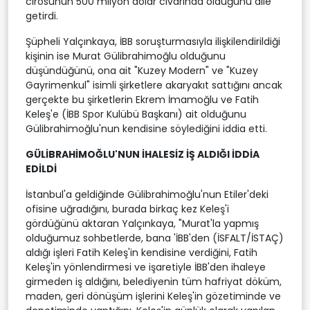
cirosunun 500 milyon dolar civarında olduğunu dile
getirdi.
Şüpheli Yalçınkaya, İBB soruşturmasıyla ilişkilendirildiği
kişinin ise Murat Gülibrahimoğlu olduğunu
düşündüğünü, ona ait "Kuzey Modern" ve "Kuzey
Gayrimenkul" isimli şirketlere akaryakıt sattığını ancak
gerçekte bu şirketlerin Ekrem İmamoğlu ve Fatih
Keleş'e (İBB Spor Kulübü Başkanı) ait olduğunu
Gülibrahimoğlu'nun kendisine söylediğini iddia etti.
GÜLİBRAHİMOĞLU'NUN İHALESİZ İŞ ALDIĞI İDDİA
EDİLDİ
İstanbul'a geldiğinde Gülibrahimoğlu'nun Etiler'deki
ofisine uğradığını, burada birkaç kez Keleş'i
gördüğünü aktaran Yalçınkaya, "Murat'la yapmış
olduğumuz sohbetlerde, bana 'İBB'den (İSFALT/İSTAÇ)
aldığı işleri Fatih Keleş'in kendisine verdiğini, Fatih
Keleş'in yönlendirmesi ve işaretiyle İBB'den ihaleye
girmeden iş aldığını, belediyenin tüm hafriyat döküm,
maden, geri dönüşüm işlerini Keleş'in gözetiminde ve