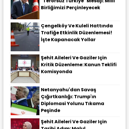
"terörsüz Türkiye" Mesajı: Milli
Birliğimizi Perçinleyecek
Çengelköy Ve Kuleli Hattında
Trafiğe Etkinlik Düzenlemesi!
İşte Kapanacak Yollar
Şehit Aileleri Ve Gaziler Için
Kritik Düzenleme: Kanun Teklifi
Komisyonda
Netanyahu'dan Savaş
Çığırtkanlığı: Trump'ın
Diplomasi Yolunu Tıkama
Peşinde
Şehit Aileleri Ve Gaziler Için
Tarihi Adım: Malul