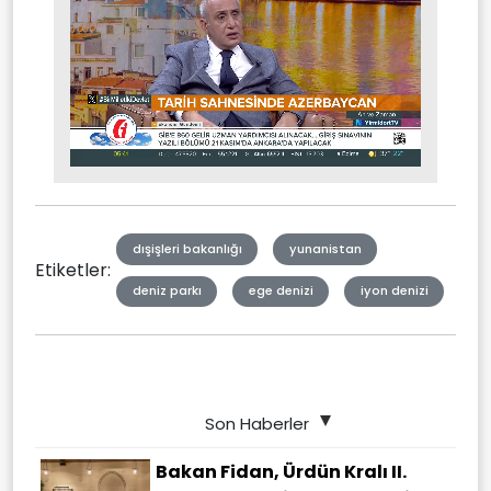
Stream
Unmute
Type
dışişleri bakanlığı
yunanistan
Etiketler:
deniz parkı
ege denizi
iyon denizi
Son Haberler
Bakan Fidan, Ürdün Kralı II.