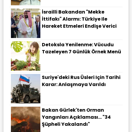
İsrailli Bakandan "Mekke
İttifakı" Alarmı: Türkiye Ile
Hareket Etmeleri Endişe Verici
Detoksla Yenilenme: Vücudu
Tazeleyen 7 Günlük Örnek Menü
Suriye'deki Rus Üsleri Için Tarihi
Karar: Anlaşmaya Varıldı
Bakan Gürlek'ten Orman
Yangınları Açıklaması... "34
Şüpheli Yakalandı"