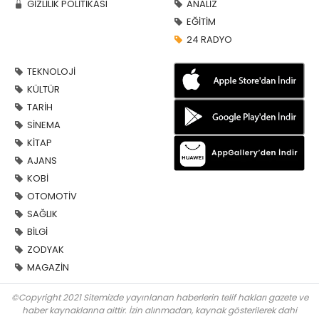
GİZLİLİK POLİTİKASI
ANALİZ
EĞİTİM
24 RADYO
TEKNOLOJİ
KÜLTÜR
TARİH
SİNEMA
KİTAP
AJANS
KOBİ
OTOMOTİV
SAĞLIK
BİLGİ
ZODYAK
MAGAZİN
©Copyright 2021 Sitemizde yayınlanan haberlerin telif hakları gazete ve
haber kaynaklarına aittir. İzin alınmadan, kaynak gösterilerek dahi