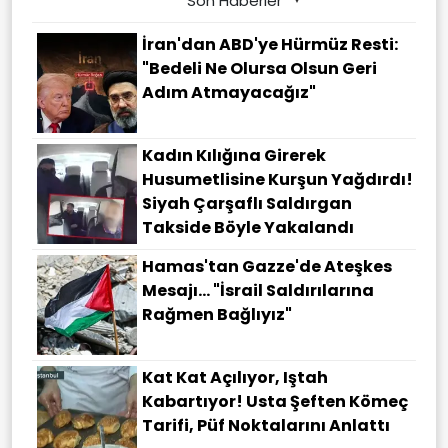
Son Haberler
İran'dan ABD'ye Hürmüz Resti:
"Bedeli Ne Olursa Olsun Geri
Adım Atmayacağız"
Kadın Kılığına Girerek
Husumetlisine Kurşun Yağdırdı!
Siyah Çarşaflı Saldırgan
Takside Böyle Yakalandı
Hamas'tan Gazze'de Ateşkes
Mesajı... "İsrail Saldırılarına
Rağmen Bağlıyız"
Kat Kat Açılıyor, Iştah
Kabartıyor! Usta Şeften Kömeç
Tarifi, Püf Noktalarını Anlattı