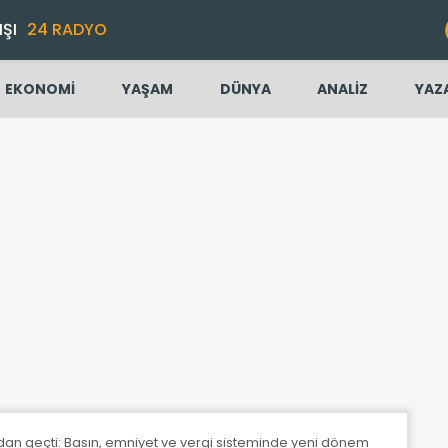
IŞI
24 RADYO
EKONOMİ
YAŞAM
DÜNYA
ANALİZ
YAZ
dan geçti: Basın, emniyet ve vergi sisteminde yeni dönem