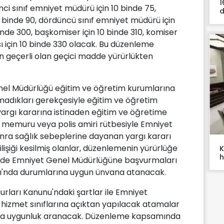
1
nci sınıf emniyet müdürü için 10 binde 75,
d
 binde 90, dördüncü sınıf emniyet müdürü için
binde 300, başkomiser için 10 binde 310, komiser
sı için 10 binde 330 olacak. Bu düzenleme
n geçerli olan geçici madde yürürlükten
enel Müdürlüğü eğitim ve öğretim kurumlarına
şımadıkları gerekçesiyle eğitim ve öğretim
 yargı kararına istinaden eğitim ve öğretime
memuru veya polis amiri rütbesiyle Emniyet
onra sağlık sebeplerine dayanan yargı kararı
şiği kesilmiş olanlar, düzenlemenin yürürlüğe
K
h
risinde Emniyet Genel Müdürlüğüne başvurmaları
ıfı'nda durumlarına uygun ünvana atanacak.
ları Kanunu'ndaki şartlar ile Emniyet
er hizmet sınıflarına açıktan yapılacak atamalar
arına uygunluk aranacak. Düzenleme kapsamında