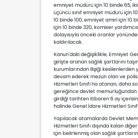
emniyet müdürü için 10 binde 65, iki
üçüncü sınıf emniyet müdürü için 10
10 binde 100, emniyet amiri için 10 
için 10 binde 320, komiser yardımcı
dolayısıyla önceki oranlar yönünde
kaldırılacak.
Kanun'daki değişiklikle, Emniyet G
girişte aranan sağlık şartlarını ta
kurumlarından ilişiği kesilenlerden
devam ederek mezun olan ve polis 
Hizmetleri Sınıfı'na atanan, daha s
gereğince devlet memurluğundan ili
girdiği tarihten itibaren 6 ay içe
halinde Genel İdare Hizmetleri Sın
Yapılacak atamalarda Devlet Memur
Hizmetleri Sınıfı dışında kalan diğ
için belirlenmiş olan sağlık şartl