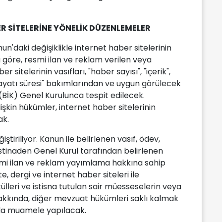
ER SİTELERİNE YÖNELİK DÜZENLEMELER
un'daki değişiklikle internet haber sitelerinin
a göre, resmi ilan ve reklam verilen veya
 sitelerinin vasıfları, "haber sayısı", "içerik",
 hayatı süresi" bakımlarından ve uygun görülecek
(BİK) Genel Kurulunca tespit edilecek.
işkin hükümler, internet haber sitelerinin
ak.
ştiriliyor. Kanun ile belirlenen vasıf, ödev,
tinaden Genel Kurul tarafından belirlenen
mi ilan ve reklam yayımlama hakkına sahip
 dergi ve internet haber siteleri ile
lleri ve istisna tutulan sair müesseselerin veya
 hakkında, diğer mevzuat hükümleri saklı kalmak
da muamele yapılacak.