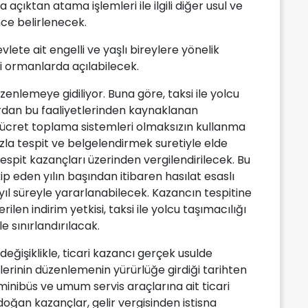
çıktan atama işlemleri ile ilgili diğer usul ve
ce belirlenecek.
lete ait engelli ve yaşlı bireylere yönelik
i ormanlarda açılabilecek.
zenlemeye gidiliyor. Buna göre, taksi ile yolcu
ardan bu faaliyetlerinden kaynaklanan
k ücret toplama sistemleri olmaksızın kullanma
azla tespit ve belgelendirmek suretiyle elde
espit kazançları üzerinden vergilendirilecek. Bu
ip eden yılın başından itibaren hasılat esaslı
yıl süreyle yararlanabilecek. Kazancın tespitine
ilen indirim yetkisi, taksi ile yolcu taşımacılığı
e sınırlandırılacak.
değişiklikle, ticari kazancı gerçek usulde
eflerinin düzenlemenin yürürlüğe girdiği tarihten
minibüs ve umum servis araçlarına ait ticari
oğan kazançlar, gelir vergisinden istisna