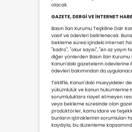
olacak.
GAZETE, DERGİ VE İNTERNET HAB
Basın İlan Kurumu Teşkiline Dair Kan
vasıf ve ödevleri belirlenecek. Bun
bekleme süresi içindeki internet haber
"kadro", "okur sayısı", "en az yayın
diğer yönlerden Basın İlan Kurumu 
Kanun'daki gazetelerin ödevlerine il
ödevleri bakımından da uygulanac
Teklifle, Kanun'daki müeyyideler deği
yükümlülük ve kanun hükümlerine is
sorumluluklara riayet etmeyen res
veya bekleme süresinde olan gazete,
prodüktörler, kamu idare ve teşekkü
bunların iştiraklerinin sorumluları
kaydıyla, bu düzenleme kapsamın