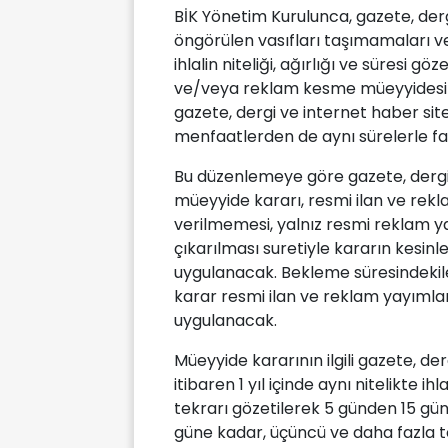
BİK Yönetim Kurulunca, gazete, der
öngörülen vasıfları taşımamaları v
ihlalin niteliği, ağırlığı ve süresi g
ve/veya reklam kesme müeyyidesi uy
gazete, dergi ve internet haber sit
menfaatlerden de aynı sürelerle f
Bu düzenlemeye göre gazete, dergi 
müeyyide kararı, resmi ilan ve rekl
verilmemesi, yalnız resmi reklam y
çıkarılması suretiyle kararın kesi
uygulanacak. Bekleme süresindekile
karar resmi ilan ve reklam yayıml
uygulanacak.
Müeyyide kararının ilgili gazete, de
itibaren 1 yıl içinde aynı nitelikte ihla
tekrarı gözetilerek 5 günden 15 gün
güne kadar, üçüncü ve daha fazla t