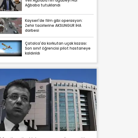
Veli Ağbaba'nın ağabeyi Hür
Ağbaba tutuklandı
Kayseri'de film gibi operasyon:
Zehir tacirlerine AKSUNGUR İHA
darbesi
Çatalca'da korkutan uçak kazası:
Son sınıf öğrencisi pilot hastaneye
kaldırıldı