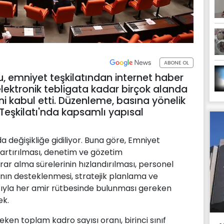
ABONE OL
 emniyet teşkilatından internet haber
 elektronik tebligata kadar birçok alanda
ini kabul etti. Düzenleme, basına yönelik
Teşkilatı'nda kapsamlı yapısal
a değişikliğe gidiliyor. Buna göre, Emniyet
 artırılması, denetim ve gözetim
ar alma sürelerinin hızlandırılması, personel
nın desteklenmesi, stratejik planlama ve
ıyla her amir rütbesinde bulunması gereken
ek.
en toplam kadro sayısı oranı, birinci sınıf