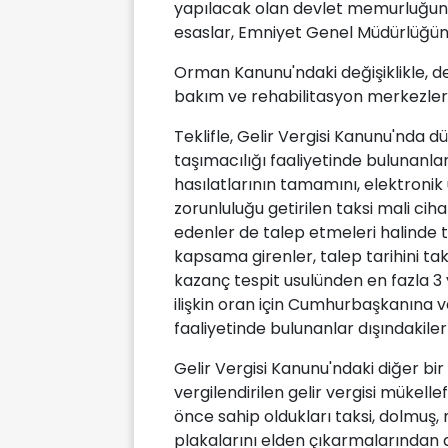
yapılacak olan devlet memurluğuna a
esaslar, Emniyet Genel Müdürlüğün
Orman Kanunu'ndaki değişiklikle, dev
bakım ve rehabilitasyon merkezler
Teklifle, Gelir Vergisi Kanunu'nda dü
taşımacılığı faaliyetinde bulunanl
hasılatlarının tamamını, elektroni
zorunluluğu getirilen taksi mali cih
edenler de talep etmeleri halinde t
kapsama girenler, talep tarihini tak
kazanç tespit usulünden en fazla 3 
ilişkin oran için Cumhurbaşkanına ver
faaliyetinde bulunanlar dışındakilerl
Gelir Vergisi Kanunu'ndaki diğer bir 
vergilendirilen gelir vergisi mükell
önce sahip oldukları taksi, dolmuş, 
plakalarını elden çıkarmalarından d