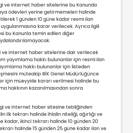
gi ve internet haber sitelerine bu Kanunda
eya ödevleri yerine getirmemeleri halinde
özetilerek 1 günden 10 güne kadar resmi ilan
gulanmasına karar verilecek. Ayrıca ilgili
esi bu Kanunla temin edilen diğer
aydalandırılamayacak.
ve internet haber sitelerine dair verilecek
am yayımlama hakkı bulunanlar için resmi ilan
ayımlama hakkı bulunanlar için listeden
nleşmesini müteakip BİK Genel Müdürlüğünce
r için müeyyide kararı verilmesi halinde bu
ama hakkının kazanılmasından sonra
rgi ve internet haber sitesine tebliğinden
lin ilk tekrarı halinde ihlalin niteliği, ağırlığı ve
e kadar, ikinci tekrarı halinde 10 günden 20
ekrarı halinde 15 günden 25 güne kadar ilan ve